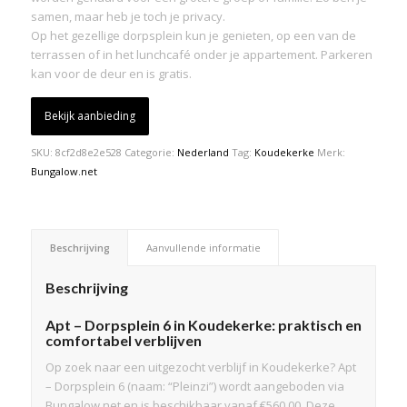
samen, maar heb je toch je privacy.
Op het gezellige dorpsplein kun je genieten, op een van de
terrassen of in het lunchcafé onder je appartement. Parkeren
kan voor de deur en is gratis.
Bekijk aanbieding
SKU:
8cf2d8e2e528
Categorie:
Nederland
Tag:
Koudekerke
Merk:
Bungalow.net
Beschrijving
Aanvullende informatie
Beschrijving
Apt – Dorpsplein 6 in Koudekerke: praktisch en
comfortabel verblijven
Op zoek naar een uitgezocht verblijf in Koudekerke? Apt
– Dorpsplein 6 (naam: “Pleinzi”) wordt aangeboden via
Bungalow.net en is beschikbaar vanaf €560,00. Deze