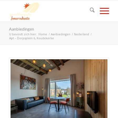
Aanbiedingen
U bevindt zich hier:
Home
/
Aanbiedingen
/
Nederland
/
Apt – Dorpsplein 6, Koudekerke