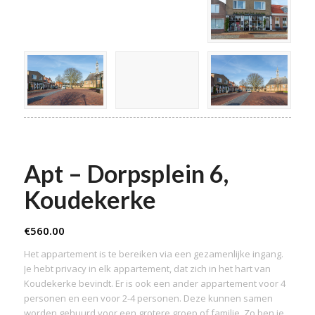
Apt – Dorpsplein 6,
Koudekerke
€
560.00
Het appartement is te bereiken via een gezamenlijke ingang.
Je hebt privacy in elk appartement, dat zich in het hart van
Koudekerke bevindt. Er is ook een ander appartement voor 4
personen en een voor 2-4 personen. Deze kunnen samen
worden gehuurd voor een grotere groep of familie. Zo ben je