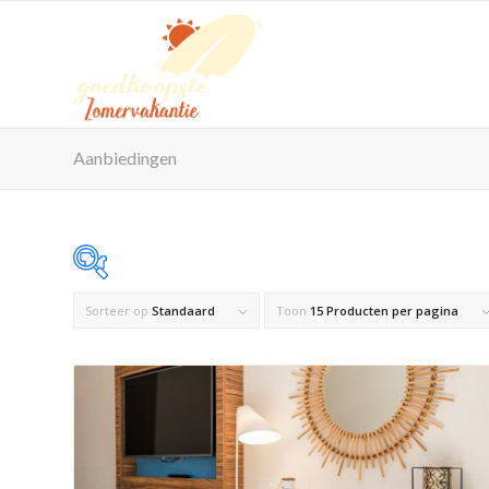
Aanbiedingen
Sorteer op
Standaard
Toon
15 Producten per pagina
Op voorraad
Product Maximaal aantal personen
Product Reisorganisatie
Product Zwembad