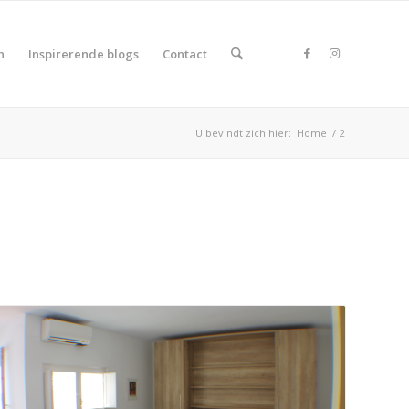
n
Inspirerende blogs
Contact
U bevindt zich hier:
Home
/
2
duct Land
duct Rating
duct Wifi