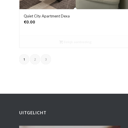
Quiet City Apartment Dexa
€
0.00
Bekijk aanbieding
1
2
3
UITGELICHT