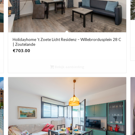
Holidayhome ’t Zoete Licht Residenz – Willebrordusplein 28 C
| Zoutelande
€
703.00
Bekijk aanbieding