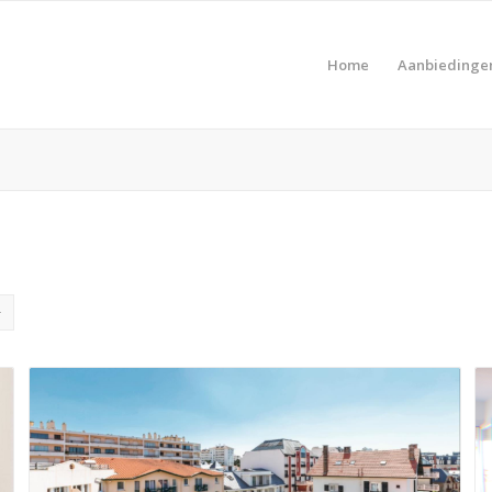
Home
Aanbiedinge
Pro
Product Prijs vanaf €
Pro
Product Type vakantie
Pro