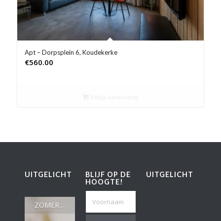
Apt – Dorpsplein 6, Koudekerke
€
560.00
Bekijk aanbieding
UITGELICHT
BLIJF OP DE
UITGELICHT
HOOGTE!
ZOMERWEER IN MADRID