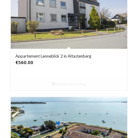
Product Prijs vanaf €
Product Rating
Product Reisorganisatie
Product Type vakantie
Appartement Lenneblick 2 in Altastenberg
€
560.00
Product Wifi
Product Zwembad
Bekijk aanbieding