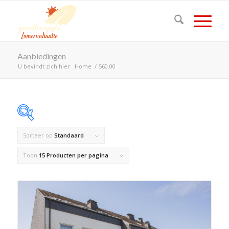
Aanbiedingen
U bevindt zich hier:
Home
/
560.00
Sorteer op
Standaard
Op voorraad
Toon
15 Producten per pagina
Product Land
Product Maximaal aantal personen