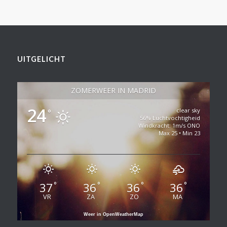
UITGELICHT
ZOMERWEER IN MADRID
24
clear sky
°
56% Luchtvochtigheid
Windkracht: 1m/s ONO
Max 25 • Min 23
37
36
36
36
°
°
°
°
VR
ZA
ZO
MA
Weer in OpenWeatherMap