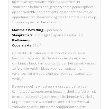
meeste accommodaties van ons Aparthotel in
Zoutelande hebben een gereserveerde parkeerplaats
op een verlichte parkeerplaats, op loopafstand van de
appartementen. Daarnaast ligt ons Aparthotel slechts op
1 minuut lopen van het strand!
Maximale bezetting:
2 personen
Slaapkamers:
Studio (geen aparte slaapkamer)
Badkamers:
1
Oppervlakte:
25 m²
Op slechts 50 meter van het strand in Zoutelande
bevindt zich deze stijlvolle studio, die de perfecte
combinatie biedt van hotelcomfort en het gemak van een
zelfstandig verblijf. Ideaal voor een ontspannen
vakantie, met alle voorzieningen voor een aangenaam
verblijf.
De open indeling omvat een knusse zithoek en een
comfortabel tweepersoons boxspringbed, perfect om uit
te rusten na een dag aan zee. De kitchenette is volledig
uitgerust met een waterkoker, koelkast met vriesvak,
vaatwasser, oven, filterkoffiezetapparaat en een