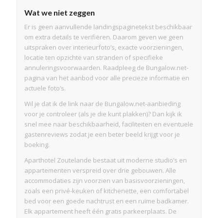
Wat we niet zeggen
Er is geen aanvullende landingspaginetekst beschikbaar
om extra details te verifiëren. Daarom geven we geen
uitspraken over interieurfoto’s, exacte voorzieningen,
locatie ten opzichte van stranden of specifieke
annuleringsvoorwaarden. Raadpleeg de Bungalow.net-
pagina van het aanbod voor alle precieze informatie en
actuele foto’s.
Wil je dat ik de link naar de Bungalow.net-aanbieding
voor je controleer (als je die kunt plakken)? Dan kijk ik
snel mee naar beschikbaarheid, faciliteiten en eventuele
gastenreviews zodat je een beter beeld krijgt voor je
boeking.
Aparthotel Zoutelande bestaat uit moderne studio’s en
appartementen verspreid over drie gebouwen. Alle
accommodaties zijn voorzien van basisvoorzieningen,
zoals een privé-keuken of kitchenette, een comfortabel
bed voor een goede nachtrust en een ruime badkamer.
Elk appartement heeft één gratis parkeerplaats. De