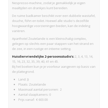
Nespresso-machine, zodat je gemakkelijk je eigen
maaltijden en drankjes kunt bereiden.
De ruime badkamer beschikt over een dubbele wastafel,
douche, föhn en toilet. Hoewel alle studio's dezelfde
hoogwaardige voorzieningen bieden, kan de indeling
variëren.
Aparthotel Zoutelande is een kleinschalig complex,
gelegen op slechts een paar stappen van het strand en
de zee, in een rustige en intieme setting.
Huisdiervriendelijke 2-persoonsstudio's:
2, 3, 4, 13, 14,
15, 16, 23, 32, 35, 39, 40, 41 en 45.
Bij het boeken kun je je voorkeur aangeven op basis van
de plattegrond.
Land: )}
Plaats: Zoutelande
Maximaal aantal personen: 2
Aantal slaapkamers: 0
Prijs vanaf: € 603.00