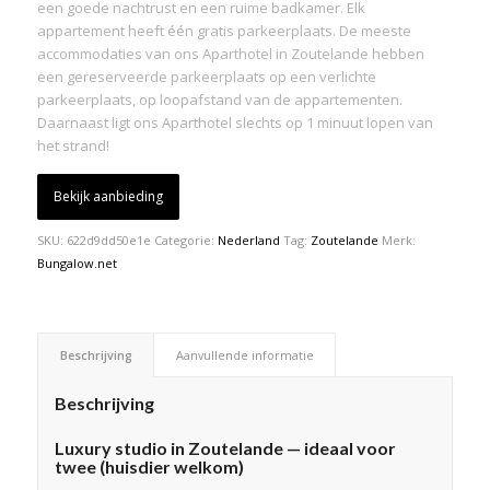
een goede nachtrust en een ruime badkamer. Elk
appartement heeft één gratis parkeerplaats. De meeste
accommodaties van ons Aparthotel in Zoutelande hebben
een gereserveerde parkeerplaats op een verlichte
parkeerplaats, op loopafstand van de appartementen.
Daarnaast ligt ons Aparthotel slechts op 1 minuut lopen van
het strand!
Bekijk aanbieding
SKU:
622d9dd50e1e
Categorie:
Nederland
Tag:
Zoutelande
Merk:
Bungalow.net
Beschrijving
Aanvullende informatie
Beschrijving
Luxury studio in Zoutelande — ideaal voor
twee (huisdier welkom)