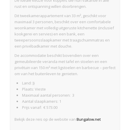
De ideale keuze voor koppels die hun vakantie in alle
rust en ontspanning willen doorbrengen.
Dit tweekamerappartement van 33 m², geschikt voor
maximaal 3 personen, beschikt over een comfortabele
woonkamer met volledig uitgeruste kitchenette (inclusief
kookgerei en servies) en een bank, een
tweepersoonsslaapkamer met traagschuimmatras en
een privébadkamer met douche.
De accommodatie beschikt bovendien over een
gemeubileerde veranda met tafel en stoelen en een
privétuin van 150 m² met ligstoelen en barbecue – perfect
om van het buitenleven te genieten.
Land: )}
Plaats: Vieste
Maximaal aantal personen: 3
Aantal slaapkamers: 1
Prijs vanaf: € 573.00
Bekijk deze reis op de website van
Bungalow.net