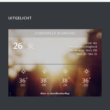
UITGELICHT
ZOMERWEER IN MADRID
26
clear sky
°
45% Luchtvochtigheid
Windkracht: 0m/s ZW
Max 26 • Min 25
36
38
38
36
°
°
°
°
DO
VR
ZA
ZO
Weer in OpenWeatherMap