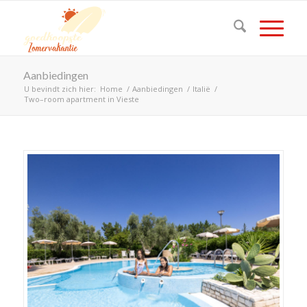
Aanbiedingen
U bevindt zich hier:
Home
/
Aanbiedingen
/
Italië
/
Two–room apartment in Vieste