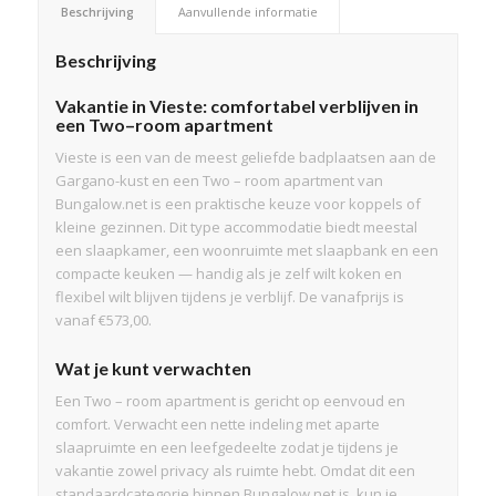
Beschrijving
Aanvullende informatie
Beschrijving
Vakantie in Vieste: comfortabel verblijven in
een Two–room apartment
Vieste is een van de meest geliefde badplaatsen aan de
Gargano-kust en een Two – room apartment van
Bungalow.net is een praktische keuze voor koppels of
kleine gezinnen. Dit type accommodatie biedt meestal
een slaapkamer, een woonruimte met slaapbank en een
compacte keuken — handig als je zelf wilt koken en
flexibel wilt blijven tijdens je verblijf. De vanafprijs is
vanaf €573,00.
Wat je kunt verwachten
Een Two – room apartment is gericht op eenvoud en
comfort. Verwacht een nette indeling met aparte
slaapruimte en een leefgedeelte zodat je tijdens je
vakantie zowel privacy als ruimte hebt. Omdat dit een
standaardcategorie binnen Bungalow.net is, kun je