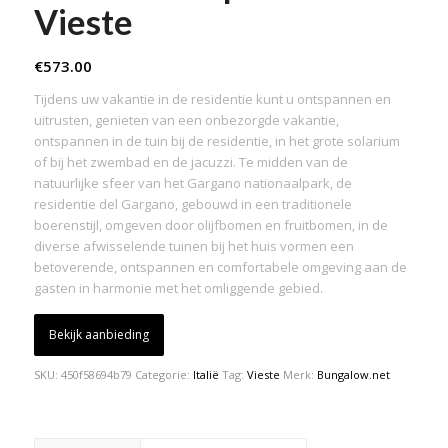
Vieste
€
573.00
Tijdens uw vakantie in de residentie kunt u ontspannen en
uitrusten, genieten van een onbezorgde vakantie,
ontspannen in de tuin bij de residentie, in het grote solarium
of bij het zwembad en de jacuzzi. Te midden van de
natuurlijke sfeer van het Gargano nationaalpark, de
residentie del Gargano, gebouwd in een traditionele
boerenstijl, omgeven door olijfbomen en fruitbomen, in de
diverse afwisselende tuinen bij het huis vormen een
betoverende, ontspannen en comfortabele omgeving aan de
gasten in harmonie met het omliggende gebied.
Bekijk aanbieding
SKU:
450f58694b79
Categorie:
Italië
Tag:
Vieste
Merk:
Bungalow.net