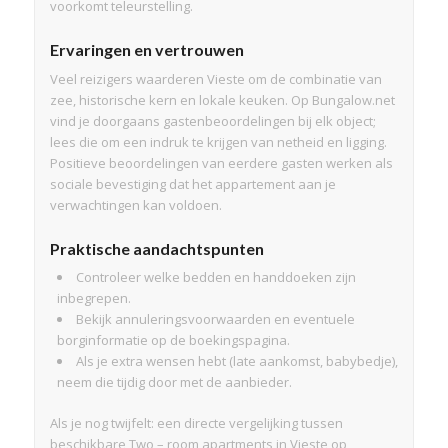
voorkomt teleurstelling.
Ervaringen en vertrouwen
Veel reizigers waarderen Vieste om de combinatie van
zee, historische kern en lokale keuken. Op Bungalow.net
vind je doorgaans gastenbeoordelingen bij elk object;
lees die om een indruk te krijgen van netheid en ligging.
Positieve beoordelingen van eerdere gasten werken als
sociale bevestiging dat het appartement aan je
verwachtingen kan voldoen.
Praktische aandachtspunten
Controleer welke bedden en handdoeken zijn
inbegrepen.
Bekijk annuleringsvoorwaarden en eventuele
borginformatie op de boekingspagina.
Als je extra wensen hebt (late aankomst, babybedje),
neem die tijdig door met de aanbieder.
Als je nog twijfelt: een directe vergelijking tussen
beschikbare Two – room apartments in Vieste op