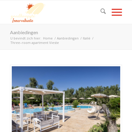
Aanbiedingen
U bevindt zich hier:
Home
/
Aanbiedingen
/
Italië
/
Three–room apartment Vieste