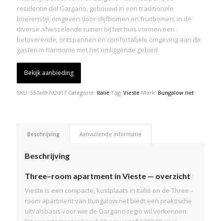
residentie del Gargano, gebouwd in een traditionele
boerenstijl, omgeven door olijfbomen en fruitbomen, in de
diverse afwisselende tuinen bij het huis vormen een
betoverende, ontspannen en comfortabele omgeving aan de
gasten in harmonie met het omliggende gebied.
Bekijk aanbieding
SKU:
557a697d2d17
Categorie:
Italië
Tag:
Vieste
Merk:
Bungalow.net
Beschrijving
Aanvullende informatie
Beschrijving
Three–room apartment in Vieste — overzicht
Vieste is een compacte, kustplaats in Italië en de Three –
room apartment van Bungalow.net biedt een praktische
uitvalsbasis voor wie de Gargano-regio wil verkennen.