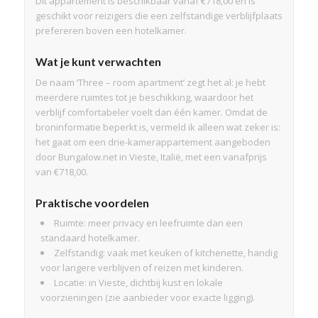
Dit appartement is beschikbaar vanaf €718,00 en is
geschikt voor reizigers die een zelfstandige verblijfplaats
prefereren boven een hotelkamer.
Wat je kunt verwachten
De naam ‘Three – room apartment’ zegt het al: je hebt
meerdere ruimtes tot je beschikking, waardoor het
verblijf comfortabeler voelt dan één kamer. Omdat de
broninformatie beperkt is, vermeld ik alleen wat zeker is:
het gaat om een drie-kamerappartement aangeboden
door Bungalow.net in Vieste, Italië, met een vanafprijs
van €718,00.
Praktische voordelen
Ruimte: meer privacy en leefruimte dan een
standaard hotelkamer.
Zelfstandig: vaak met keuken of kitchenette, handig
voor langere verblijven of reizen met kinderen.
Locatie: in Vieste, dichtbij kust en lokale
voorzieningen (zie aanbieder voor exacte ligging).