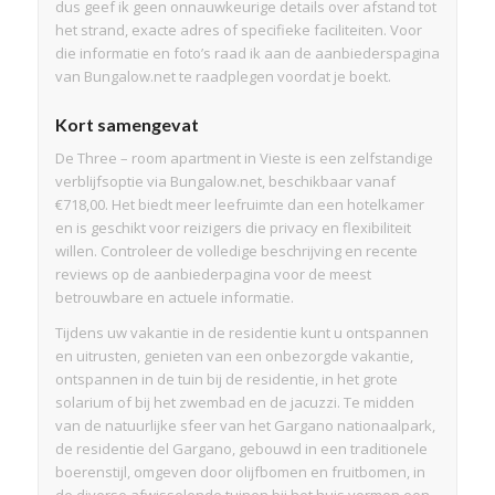
dus geef ik geen onnauwkeurige details over afstand tot
het strand, exacte adres of specifieke faciliteiten. Voor
die informatie en foto’s raad ik aan de aanbiederspagina
van Bungalow.net te raadplegen voordat je boekt.
Kort samengevat
De Three – room apartment in Vieste is een zelfstandige
verblijfsoptie via Bungalow.net, beschikbaar vanaf
€718,00. Het biedt meer leefruimte dan een hotelkamer
en is geschikt voor reizigers die privacy en flexibiliteit
willen. Controleer de volledige beschrijving en recente
reviews op de aanbiederpagina voor de meest
betrouwbare en actuele informatie.
Tijdens uw vakantie in de residentie kunt u ontspannen
en uitrusten, genieten van een onbezorgde vakantie,
ontspannen in de tuin bij de residentie, in het grote
solarium of bij het zwembad en de jacuzzi. Te midden
van de natuurlijke sfeer van het Gargano nationaalpark,
de residentie del Gargano, gebouwd in een traditionele
boerenstijl, omgeven door olijfbomen en fruitbomen, in
de diverse afwisselende tuinen bij het huis vormen een