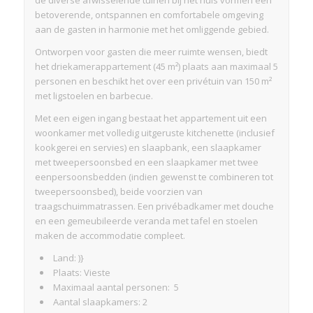
betoverende, ontspannen en comfortabele omgeving
aan de gasten in harmonie met het omliggende gebied.
Ontworpen voor gasten die meer ruimte wensen, biedt
het driekamerappartement (45 m²) plaats aan maximaal 5
personen en beschikt het over een privétuin van 150 m²
met ligstoelen en barbecue.
Met een eigen ingang bestaat het appartement uit een
woonkamer met volledig uitgeruste kitchenette (inclusief
kookgerei en servies) en slaapbank, een slaapkamer
met tweepersoonsbed en een slaapkamer met twee
eenpersoonsbedden (indien gewenst te combineren tot
tweepersoonsbed), beide voorzien van
traagschuimmatrassen. Een privébadkamer met douche
en een gemeubileerde veranda met tafel en stoelen
maken de accommodatie compleet.
Land: )}
Plaats: Vieste
Maximaal aantal personen: 5
Aantal slaapkamers: 2