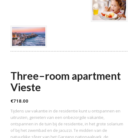
Three–room apartment
Vieste
€
718.00
Tijdens uw vakantie in de residentie kunt u ontspannen en
uitrusten, genieten van een onbezorgde vakantie,
ontspannen in de tuin bij de residentie, in het grote solarium
of bij het zwembad en de jacuzzi. Te midden van de
natuurlijke sfeer van het Gargano nationaalpark, de