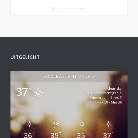
Bekijk aanbieding
UITGELICHT
ZOMERWEER IN MADRID
37
clear sky
°
18% Luchtvochtigheid
Windkracht: 1m/s Z
Max 38 • Min 36
36
35
35
37
°
°
°
°