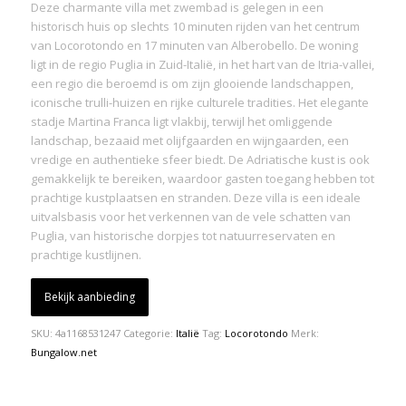
Deze charmante villa met zwembad is gelegen in een
historisch huis op slechts 10 minuten rijden van het centrum
van Locorotondo en 17 minuten van Alberobello. De woning
ligt in de regio Puglia in Zuid-Italië, in het hart van de Itria-vallei,
een regio die beroemd is om zijn glooiende landschappen,
iconische trulli-huizen en rijke culturele tradities. Het elegante
stadje Martina Franca ligt vlakbij, terwijl het omliggende
landschap, bezaaid met olijfgaarden en wijngaarden, een
vredige en authentieke sfeer biedt. De Adriatische kust is ook
gemakkelijk te bereiken, waardoor gasten toegang hebben tot
prachtige kustplaatsen en stranden. Deze villa is een ideale
uitvalsbasis voor het verkennen van de vele schatten van
Puglia, van historische dorpjes tot natuurreservaten en
prachtige kustlijnen.
Bekijk aanbieding
SKU:
4a1168531247
Categorie:
Italië
Tag:
Locorotondo
Merk:
Bungalow.net