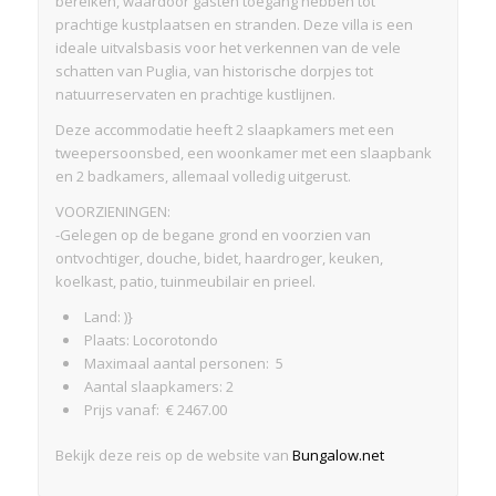
bereiken, waardoor gasten toegang hebben tot
prachtige kustplaatsen en stranden. Deze villa is een
ideale uitvalsbasis voor het verkennen van de vele
schatten van Puglia, van historische dorpjes tot
natuurreservaten en prachtige kustlijnen.
Deze accommodatie heeft 2 slaapkamers met een
tweepersoonsbed, een woonkamer met een slaapbank
en 2 badkamers, allemaal volledig uitgerust.
VOORZIENINGEN:
-Gelegen op de begane grond en voorzien van
ontvochtiger, douche, bidet, haardroger, keuken,
koelkast, patio, tuinmeubilair en prieel.
Land: )}
Plaats: Locorotondo
Maximaal aantal personen: 5
Aantal slaapkamers: 2
Prijs vanaf: € 2467.00
Bekijk deze reis op de website van
Bungalow.net