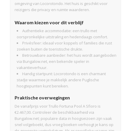
omgeving van Locorotondo. Het huis is geschikt voor
reizigers die privacy en ruimte waarderen.
Waarom kiezen voor dit verblijf
Authentieke accommodatie: een trullo met
oorspronkelijke uitstraling en hedendaags comfort.
Privésfeer: ideaal voor koppels of families die rust
zoeken buiten de toeristische drukte.
Betrouwbare aanbieder: het huis wordt aangeboden
via Bungalow.net, een bekende speler in
vakantieverhuur.
Handig startpunt: Locorotondo is een charmant
stadje waarmee je makkelijk andere Puglische
hoogtepunten kunt bereiken.
Praktische overwegingen
De vanafprijs voor Trullo Fortuna Pool A Sfioro is
€2.467,00. Controleer de beschikbaarheid via
Bungalow.net; populaire data in hoogseizoen zijn vaak
snel volgeboekt, dus vroeg boeken verhoogt je kans op
de gewenste vertrekdatum. Als er specifieke vragen zijn