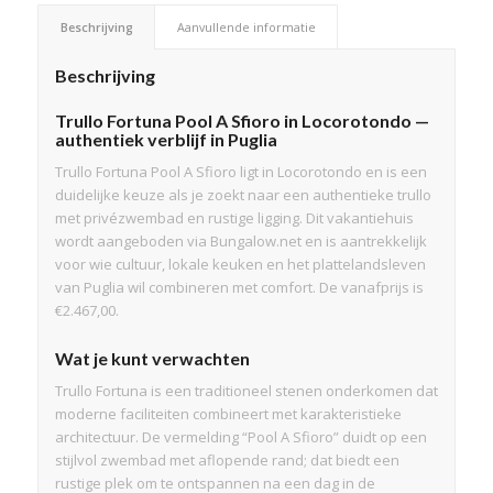
Beschrijving
Aanvullende informatie
Beschrijving
Trullo Fortuna Pool A Sfioro in Locorotondo —
authentiek verblijf in Puglia
Trullo Fortuna Pool A Sfioro ligt in Locorotondo en is een
duidelijke keuze als je zoekt naar een authentieke trullo
met privézwembad en rustige ligging. Dit vakantiehuis
wordt aangeboden via Bungalow.net en is aantrekkelijk
voor wie cultuur, lokale keuken en het plattelandsleven
van Puglia wil combineren met comfort. De vanafprijs is
€2.467,00.
Wat je kunt verwachten
Trullo Fortuna is een traditioneel stenen onderkomen dat
moderne faciliteiten combineert met karakteristieke
architectuur. De vermelding “Pool A Sfioro” duidt op een
stijlvol zwembad met aflopende rand; dat biedt een
rustige plek om te ontspannen na een dag in de