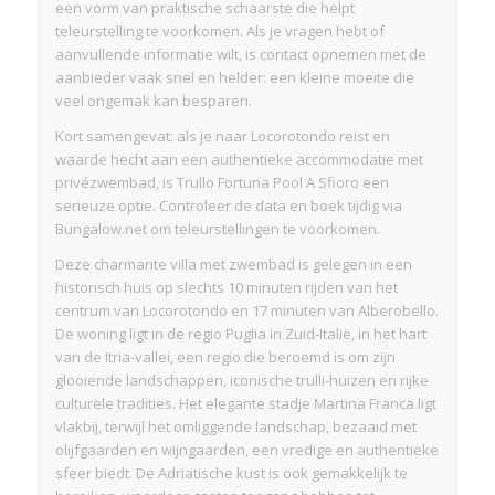
een vorm van praktische schaarste die helpt
teleurstelling te voorkomen. Als je vragen hebt of
aanvullende informatie wilt, is contact opnemen met de
aanbieder vaak snel en helder: een kleine moeite die
veel ongemak kan besparen.
Kort samengevat: als je naar Locorotondo reist en
waarde hecht aan een authentieke accommodatie met
privézwembad, is Trullo Fortuna Pool A Sfioro een
serieuze optie. Controleer de data en boek tijdig via
Bungalow.net om teleurstellingen te voorkomen.
Deze charmante villa met zwembad is gelegen in een
historisch huis op slechts 10 minuten rijden van het
centrum van Locorotondo en 17 minuten van Alberobello.
De woning ligt in de regio Puglia in Zuid-Italië, in het hart
van de Itria-vallei, een regio die beroemd is om zijn
glooiende landschappen, iconische trulli-huizen en rijke
culturele tradities. Het elegante stadje Martina Franca ligt
vlakbij, terwijl het omliggende landschap, bezaaid met
olijfgaarden en wijngaarden, een vredige en authentieke
sfeer biedt. De Adriatische kust is ook gemakkelijk te