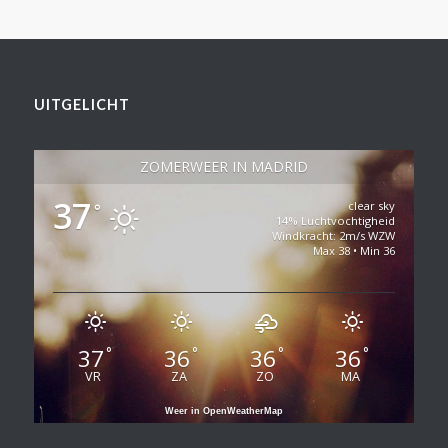
UITGELICHT
ZOMERWEER IN MADRID
37
clear sky
°
14% Luchtvochtigheid
Windkracht: 2m/s WZW
Max 38 • Min 36
37
36
36
36
°
°
°
°
VR
ZA
ZO
MA
Weer in OpenWeatherMap