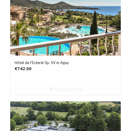
Product Prijs vanaf €
Product Rating
Product Reisorganisatie
Product Type vakantie
Product Wifi
Hôtel de l’Esterel 3p. SV in Agay
€
742.00
Product Zwembad
Bekijk aanbieding