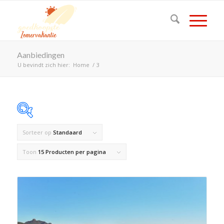
Aanbiedingen
U bevindt zich hier:
Home
/
3
Sorteer op
Standaard
Op voorraad
Toon
15 Producten per pagina
Product Land
Product Maximaal aantal personen