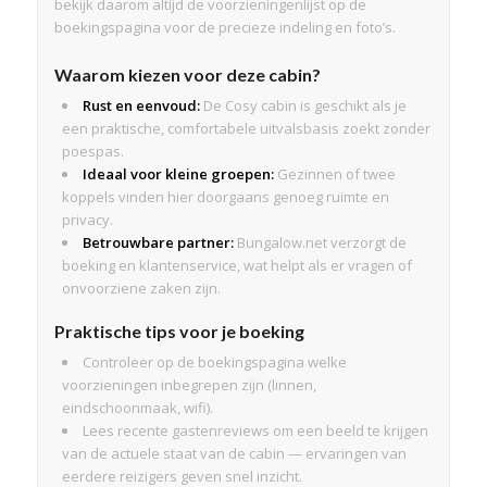
bekijk daarom altijd de voorzieningenlijst op de
boekingspagina voor de precieze indeling en foto’s.
Waarom kiezen voor deze cabin?
Rust en eenvoud:
De Cosy cabin is geschikt als je
een praktische, comfortabele uitvalsbasis zoekt zonder
poespas.
Ideaal voor kleine groepen:
Gezinnen of twee
koppels vinden hier doorgaans genoeg ruimte en
privacy.
Betrouwbare partner:
Bungalow.net verzorgt de
boeking en klantenservice, wat helpt als er vragen of
onvoorziene zaken zijn.
Praktische tips voor je boeking
Controleer op de boekingspagina welke
voorzieningen inbegrepen zijn (linnen,
eindschoonmaak, wifi).
Lees recente gastenreviews om een beeld te krijgen
van de actuele staat van de cabin — ervaringen van
eerdere reizigers geven snel inzicht.