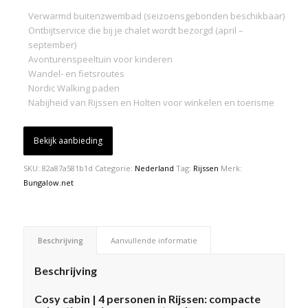
Verwarmd buitenzwembad (seizoensgebonden beschikbaar)
Ontbijtservice die bij je chalet wordt bezorgd (april –
september)
Avonturenspeeltuin voor kinderen
Wandel- en fietsroutes
Nordic Walking paden
Nabijheid van Rijssen en Holten voor winkelen en toerisme
Bekijk aanbieding
SKU:
82a87a581b1d
Categorie:
Nederland
Tag:
Rijssen
Merk:
Bungalow.net
Beschrijving
Aanvullende informatie
Beschrijving
Cosy cabin | 4 personen in Rijssen: compacte