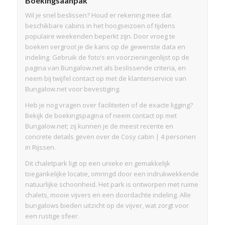
Boekingsaanpak
Wil je snel beslissen? Houd er rekening mee dat
beschikbare cabins in het hoogseizoen of tijdens
populaire weekenden beperkt zijn. Door vroeg te
boeken vergroot je de kans op de gewenste data en
indeling. Gebruik de foto’s en voorzieningenlijst op de
pagina van Bungalow.net als beslissende criteria, en
neem bij twijfel contact op met de klantenservice van
Bungalow.net voor bevestiging.
Heb je nog vragen over faciliteiten of de exacte ligging?
Bekijk de boekingspagina of neem contact op met
Bungalow.net; zij kunnen je de meest recente en
concrete details geven over de Cosy cabin | 4 personen
in Rijssen.
Dit chaletpark ligt op een unieke en gemakkelijk
toegankelijke locatie, omringd door een indrukwekkende
natuurlijke schoonheid. Het park is ontworpen met ruime
chalets, mooie vijvers en een doordachte indeling. Alle
bungalows bieden uitzicht op de vijver, wat zorgt voor
een rustige sfeer.