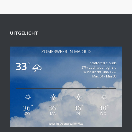
UITGELICHT
ZOMERWEER IN MADRID
33
scattered clouds
°
27% Luchtvochtigheid
Windkracht: 4m/s ZO
Max 34 • Min 33
36
36
36
38
°
°
°
°
ZO
MA
DI
WO
Weer in OpenWeatherMap