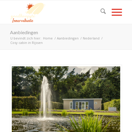
Aanbiedingen
U bevindt zich hier:
Home
/
Aanbiedingen
/
Nederland
/
Cosy cabin in Rijssen