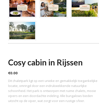
Cosy cabin in Rijssen
€
0.00
Dit chaletpark ligt op een unieke en gemakkelijk toegankelijke
locatie, omringd door een indrukwekkende natuurlijke
schoonheid. Het park is ontworpen met ruime chalets, mooie
vijvers en een doordachte indeling. Alle bungalows bieden
uitzicht op de vijver, wat zorgt voor een rustige sfeer.