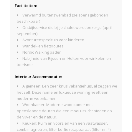
Faciliteiten:
Verwarmd buitenzwembad (seizoensgebonden
beschikbaar)
Ontbijtservice die bij je chalet wordt bezorgd (april –
september)
Avonturenspeeltuin voor kinderen
Wandel- en fietsroutes
Nordic Walking paden
Nabijheid van Rijssen en Holten voor winkelen en
toerisme
Interieur Accommodatie:
Algemeen: Een zeer knus vakantiehuis, al zeggen we
het zelf. Deze ruime en luxueuze woning heeft een
moderne woonkamer.
Woonkamer: Moderne woonkamer met
openslaande deuren die een mooi uitzicht bieden op
de vijver en de natuur.
Keuken: Ruim en voorzien van een vaatwasser,
combimagnetron, filter koffiezetapparaat (filter nr. 4),