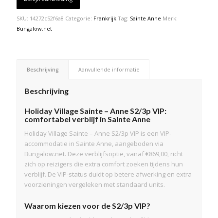
SKU:
14272c52f6a8
Categorie:
Frankrijk
Tag:
Sainte Anne
Merk:
Bungalow.net
Beschrijving
Aanvullende informatie
Beschrijving
Holiday Village Sainte – Anne S2/3p VIP:
comfortabel verblijf in Sainte Anne
Holiday Village Sainte – Anne S2/3p VIP is een VIP-
accommodatie in Sainte Anne, aangeboden via
Bungalow.net. Deze verblijfsoptie, vanaf €869,00, richt
zich op reizigers die extra comfort zoeken tijdens hun
verblijf. De VIP-status duidt op betere afwerking en extra
voorzieningen vergeleken met standaard units.
Waarom kiezen voor de S2/3p VIP?