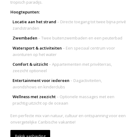
tropisch paradijs.
Hoogtepunten:
Locatie aan het strand
– Directe toegang tot twee bijna privé
zandstranden
Zwembaden
– Twee buitenzwembaden en een peuterbad
Watersport & activiteiten
– Een speciaal centrum voor
avonturen op het water
Comfort & uitzicht
– Appartementen met privéterras,
zeezicht optioneel
Entertainment voor iedereen
– Dagactiviteiten,
avondshows en kinderclubs
Wellness met zeezicht
– Optionele massages met een
prachtig uitzicht op de oceaan
Een perfecte mix van natuur, cultuur en ontspanning voor een
onvergetelijke Caribische vakantie!
Bekijk aanbieding