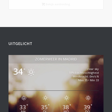
Bekijk aanbieding
UITGELICHT
ZOMERWEER IN MADRID
34
clear sky
°
18% Luchtvochtigheid
Windkracht: 0m/s N
Max 35 • Min 33
33
35
38
39
°
°
°
°
MA
DI
WO
DO