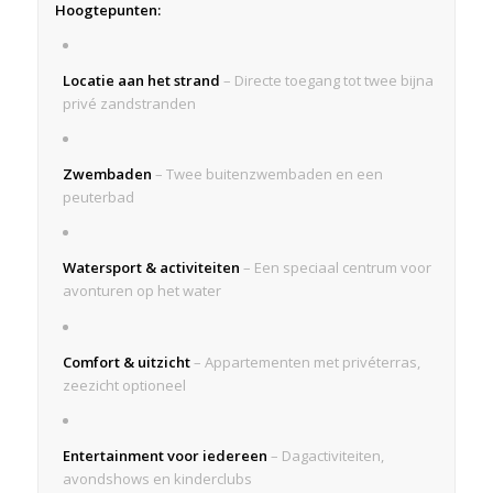
Hoogtepunten:
Locatie aan het strand
– Directe toegang tot twee bijna
privé zandstranden
Zwembaden
– Twee buitenzwembaden en een
peuterbad
Watersport & activiteiten
– Een speciaal centrum voor
avonturen op het water
Comfort & uitzicht
– Appartementen met privéterras,
zeezicht optioneel
Entertainment voor iedereen
– Dagactiviteiten,
avondshows en kinderclubs