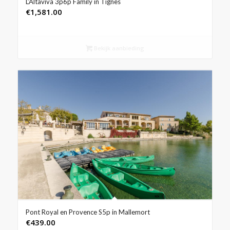
L’Altaviva 3p6p Family in Tignes
€
1,581.00
Bekijk aanbieding
Pont Royal en Provence S5p in Mallemort
€
439.00