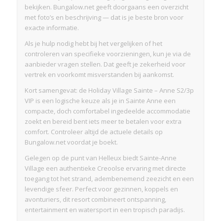
bekijken. Bungalow.net geeft doorgaans een overzicht
met foto’s en beschrijving — dat is je beste bron voor
exacte informatie.
Als je hulp nodig hebt bij het vergelijken of het
controleren van specifieke voorzieningen, kun je via de
aanbieder vragen stellen. Dat geeft je zekerheid voor
vertrek en voorkomt misverstanden bij aankomst.
Kort samengevat: de Holiday Village Sainte – Anne S2/3p
VIP is een logische keuze als je in Sainte Anne een
compacte, doch comfortabel ingedeelde accommodatie
zoekt en bereid bent iets meer te betalen voor extra
comfort. Controleer altijd de actuele details op
Bungalow.net voordat je boekt.
Gelegen op de punt van Helleux biedt Sainte-Anne
Village een authentieke Creoolse ervaring met directe
toegang tot het strand, adembenemend zeezicht en een
levendige sfeer. Perfect voor gezinnen, koppels en
avonturiers, dit resort combineert ontspanning,
entertainment en watersport in een tropisch paradijs.