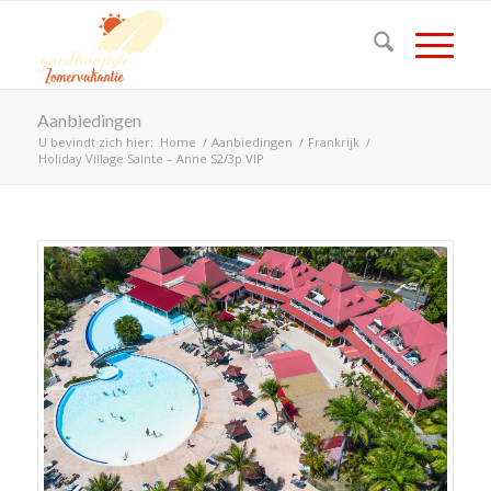
Aanbiedingen
U bevindt zich hier:
Home
/
Aanbiedingen
/
Frankrijk
/
Holiday Village Sainte – Anne S2/3p VIP