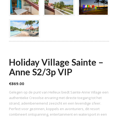
Holiday Village Sainte –
Anne S2/3p VIP
€
869.00
Gelegen op de punt van Helleux biedt Sainte-Anne Village een
authentieke Creoolse ervaring met directe toegang tot het
strand, adembenemend zeezicht en een levendige sfeer.
Perfect voor gezinnen, koppels en avonturiers, dit resort
combineert ontspanning, entertainment en watersport in een