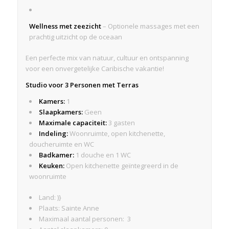
Wellness met zeezicht
– Optionele massages met een
prachtig uitzicht op de oceaan
Een perfecte mix van natuur, cultuur en ontspanning
voor een onvergetelijke Caribische vakantie!
Studio voor 3 Personen met Terras
Kamers:
1
Slaapkamers:
Geen
Maximale capaciteit:
3 gasten
Indeling:
Woonruimte, open kitchenette,
doucheruimte en WC
Badkamer:
1 douche en 1 WC
Keuken:
Open kitchenette geïntegreerd in de
woonruimte
Land: )}
Plaats: Sainte Anne
Maximaal aantal personen: 3