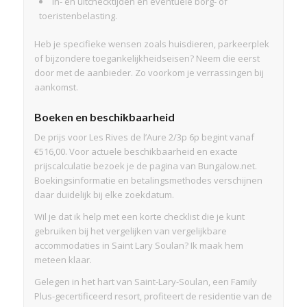
In- en uitchecktijden en eventuele borg- of
toeristenbelasting.
Heb je specifieke wensen zoals huisdieren, parkeerplek
of bijzondere toegankelijkheidseisen? Neem die eerst
door met de aanbieder. Zo voorkom je verrassingen bij
aankomst.
Boeken en beschikbaarheid
De prijs voor Les Rives de l’Aure 2/3p 6p begint vanaf
€516,00. Voor actuele beschikbaarheid en exacte
prijscalculatie bezoek je de pagina van Bungalow.net.
Boekingsinformatie en betalingsmethodes verschijnen
daar duidelijk bij elke zoekdatum.
Wil je dat ik help met een korte checklist die je kunt
gebruiken bij het vergelijken van vergelijkbare
accommodaties in Saint Lary Soulan? Ik maak hem
meteen klaar.
Gelegen in het hart van Saint-Lary-Soulan, een Family
Plus-gecertificeerd resort, profiteert de residentie van de