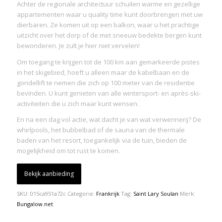
Achter de regionale architectuur schuilen warme en gezellige
appartementen waar u quality time kunt doorbrengen met uw
dierbaren. Ze komen uit op een balkon, waar u het prachtige
uitzicht over het dorp of de met sneeuw bedekte bergen kunt
bewonderen. Je zult je hier niet vervelen!
Om toegang te krijgen tot de 100 km aan gemarkeerde pistes
in het skigebied, hoeft u alleen maar de kabelbaan en de
gondellift te nemen die zich op 100 meter van de residentie
bevinden. U kunt genieten van alle wintersport- en après-ski-
activiteiten die u zich maar kunt wensen.
En na een dag vol actie, wat dacht je van wat verwennerij? De
whirlpools, het bubbelbad of de sauna van de thermale
baden van het resort, toegankelijk via de tuin, bieden de
mogelijkheid om tot rust te komen.
Bekijk aanbieding
SKU:
015ca951a72c
Categorie:
Frankrijk
Tag:
Saint Lary Soulan
Merk:
Bungalow.net