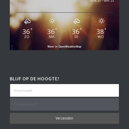
Max 25 • Min 23
36
36
36
38
°
°
°
°
ZO
MA
DI
WO
Weer in OpenWeatherMap
BLIJF OP DE HOOGTE!