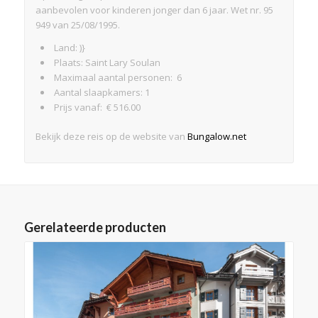
aanbevolen voor kinderen jonger dan 6 jaar. Wet nr. 95
949 van 25/08/1995.
Land: )}
Plaats: Saint Lary Soulan
Maximaal aantal personen: 6
Aantal slaapkamers: 1
Prijs vanaf: € 516.00
Bekijk deze reis op de website van
Bungalow.net
Gerelateerde producten