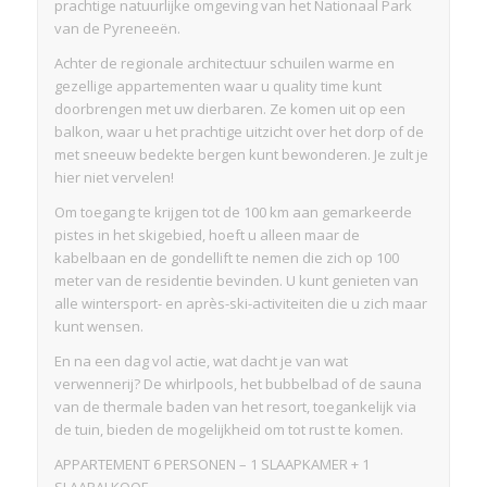
prachtige natuurlijke omgeving van het Nationaal Park
van de Pyreneeën.
Achter de regionale architectuur schuilen warme en
gezellige appartementen waar u quality time kunt
doorbrengen met uw dierbaren. Ze komen uit op een
balkon, waar u het prachtige uitzicht over het dorp of de
met sneeuw bedekte bergen kunt bewonderen. Je zult je
hier niet vervelen!
Om toegang te krijgen tot de 100 km aan gemarkeerde
pistes in het skigebied, hoeft u alleen maar de
kabelbaan en de gondellift te nemen die zich op 100
meter van de residentie bevinden. U kunt genieten van
alle wintersport- en après-ski-activiteiten die u zich maar
kunt wensen.
En na een dag vol actie, wat dacht je van wat
verwennerij? De whirlpools, het bubbelbad of de sauna
van de thermale baden van het resort, toegankelijk via
de tuin, bieden de mogelijkheid om tot rust te komen.
APPARTEMENT 6 PERSONEN – 1 SLAAPKAMER + 1