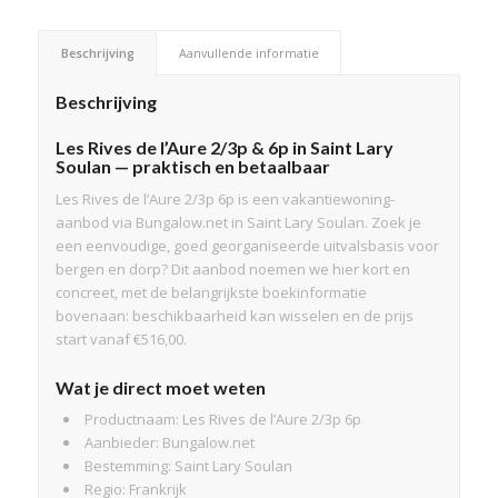
Beschrijving
Aanvullende informatie
Beschrijving
Les Rives de l’Aure 2/3p & 6p in Saint Lary
Soulan — praktisch en betaalbaar
Les Rives de l’Aure 2/3p 6p is een vakantiewoning-
aanbod via Bungalow.net in Saint Lary Soulan. Zoek je
een eenvoudige, goed georganiseerde uitvalsbasis voor
bergen en dorp? Dit aanbod noemen we hier kort en
concreet, met de belangrijkste boekinformatie
bovenaan: beschikbaarheid kan wisselen en de prijs
start vanaf €516,00.
Wat je direct moet weten
Productnaam: Les Rives de l’Aure 2/3p 6p
Aanbieder: Bungalow.net
Bestemming: Saint Lary Soulan
Regio: Frankrijk