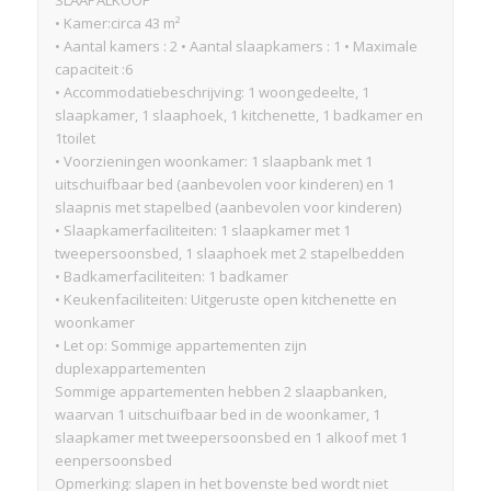
SLAAPALKOOF
• Kamer:circa 43 m²
• Aantal kamers : 2 • Aantal slaapkamers : 1 • Maximale
capaciteit :6
• Accommodatiebeschrijving: 1 woongedeelte, 1
slaapkamer, 1 slaaphoek, 1 kitchenette, 1 badkamer en
1toilet
• Voorzieningen woonkamer: 1 slaapbank met 1
uitschuifbaar bed (aanbevolen voor kinderen) en 1
slaapnis met stapelbed (aanbevolen voor kinderen)
• Slaapkamerfaciliteiten: 1 slaapkamer met 1
tweepersoonsbed, 1 slaaphoek met 2 stapelbedden
• Badkamerfaciliteiten: 1 badkamer
• Keukenfaciliteiten: Uitgeruste open kitchenette en
woonkamer
• Let op: Sommige appartementen zijn
duplexappartementen
Sommige appartementen hebben 2 slaapbanken,
waarvan 1 uitschuifbaar bed in de woonkamer, 1
slaapkamer met tweepersoonsbed en 1 alkoof met 1
eenpersoonsbed
Opmerking: slapen in het bovenste bed wordt niet