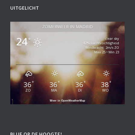
UITGELICHT
ZOMERWEER IN MADRID
24
clear sky
°
42% Luchtvochtigheid
Windkracht: 2m/s ZO
Max 25 • Min 23
36
36
36
38
°
°
°
°
ZO
MA
DI
WO
Weer in OpenWeatherMap
BLIJF OP DE HOOGTE!