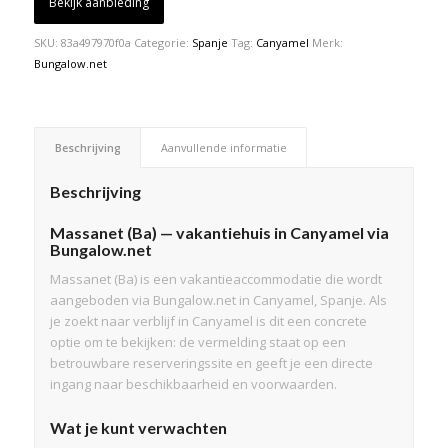
Bekijk aanbieding
SKU:
83a497970f0a
Categorie:
Spanje
Tag:
Canyamel
Merk:
Bungalow.net
Beschrijving
Aanvullende informatie
Beschrijving
Massanet (Ba) — vakantiehuis in Canyamel via
Bungalow.net
Massanet (Ba) is een vakantieaccommodatie die wordt
aangeboden via Bungalow.net in Canyamel, Spanje. Als
je zoekt naar verblijf in Canyamel is dit een concrete
optie om te bekijken: de vermelding staat op een
betrouwbare reserveringssite en geeft je een directe
ingang naar beschikbaarheid en voorwaarden.
Wat je kunt verwachten