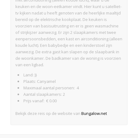
met airconditioning (alleen koude lucht), waar u de
keuken en de woon-eetkamer vindt. Hier kunt u satelliet-
tv kijken nadat u heeft genoten van de heerlijke maaltijd
bereid op de elektrische kookplaat. De keuken is
voorzien van basisuitrusting en er is geen wasmachine
of strijkijzer aanwezig. Er zijn 2 slaapkamers met twee
eenpersoonsbedden, een kast en airconditioning (alleen
koude lucht). Een babybedje en een kinderstoel zijn
aanwezig. De extra gast kan slapen op de slaapbank in
de woonkamer. De badkamer van de woning is voorzien
van een ligbad.
Land: )}
Plaats: Canyamel
Maximaal aantal personen: 4
Aantal slaapkamers: 2
Prijs vanaf: € 0.00
Bekijk deze reis op de website van
Bungalow.net