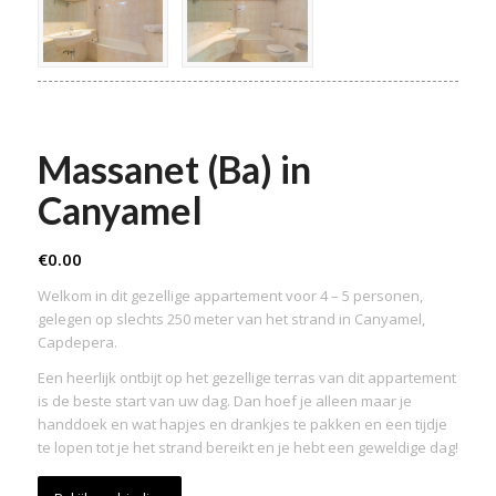
Massanet (Ba) in
Canyamel
€
0.00
Welkom in dit gezellige appartement voor 4 – 5 personen,
gelegen op slechts 250 meter van het strand in Canyamel,
Capdepera.
Een heerlijk ontbijt op het gezellige terras van dit appartement
is de beste start van uw dag. Dan hoef je alleen maar je
handdoek en wat hapjes en drankjes te pakken en een tijdje
te lopen tot je het strand bereikt en je hebt een geweldige dag!