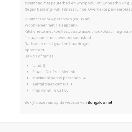
zwembad met peuterbad en whirlpool. Tot uw beschikking
(tegen betaling), wifi, Fitnessruimte, Overdekte parkeerplaat
2 kamers voor 4 personen (ca. 35 m²)
Woonkamer met 1 slaapbank
Kitchenette met koelkast, vaatwasser, kookplaat, magnetro
1 slaapkamer met tweepersoonsbed
Badkamer met ligbad en haardroger
Apart toilet
Balkon of terras
Land: )}
Plaats: Orcières Merlette
Maximaal aantal personen: 4
Aantal slaapkamers: 1
Prijs vanaf: € 631.00
Bekijk deze reis op de website van
Bungalow.net