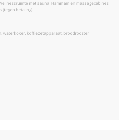
: Wellnessruimte met sauna, Hammam en massagecabines
s (tegen betaling).
n, waterkoker, koffiezetapparaat, broodrooster