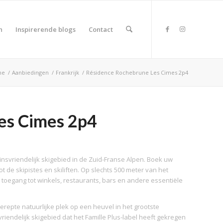
n
Inspirerende blogs
Contact
me
/
Aanbiedingen
/
Frankrijk
/
Résidence Rochebrune Les Cimes 2p4
es Cimes 2p4
insvriendelijk skigebied in de Zuid-Franse Alpen. Boek uw
ot de skipistes en skiliften. Op slechts 500 meter van het
 toegang tot winkels, restaurants, bars en andere essentiële
gerepte natuurlijke plek op een heuvel in het grootste
vriendelijk skigebied dat het Famille Plus-label heeft gekregen