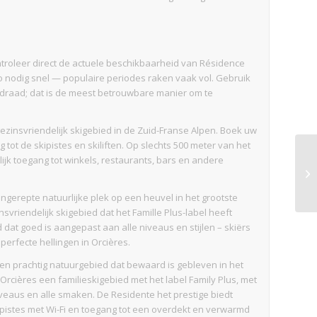
 controleer direct de actuele beschikbaarheid van Résidence
 nodig snel — populaire periodes raken vaak vol. Gebruik
idraad; dat is de meest betrouwbare manier om te
gezinsvriendelijk skigebied in de Zuid-Franse Alpen. Boek uw
 tot de skipistes en skiliften. Op slechts 500 meter van het
jk toegang tot winkels, restaurants, bars en andere
.
ongerepte natuurlijke plek op een heuvel in het grootste
nsvriendelijk skigebied dat het Famille Plus-label heeft
at goed is aangepast aan alle niveaus en stijlen – skiërs
erfecte hellingen in Orcières.
een prachtig natuurgebied dat bewaard is gebleven in het
s Orcières een familieskigebied met het label Family Plus, met
 niveaus en alle smaken. De Residente het prestige biedt
pistes met Wi-Fi en toegang tot een overdekt en verwarmd