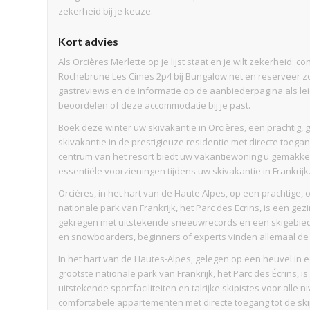
zekerheid bij je keuze.
Kort advies
Als Orcières Merlette op je lijst staat en je wilt zekerheid:
Rochebrune Les Cimes 2p4 bij Bungalow.net en reserveer zo
gastreviews en de informatie op de aanbiederpagina als le
beoordelen of deze accommodatie bij je past.
Boek deze winter uw skivakantie in Orcières, een prachtig, 
skivakantie in de prestigieuze residentie met directe toegang
centrum van het resort biedt uw vakantiewoning u gemakkeli
essentiële voorzieningen tijdens uw skivakantie in Frankrijk
Orcières, in het hart van de Haute Alpes, op een prachtige, 
nationale park van Frankrijk, het Parc des Ecrins, is een gezi
gekregen met uitstekende sneeuwrecords en een skigebied d
en snowboarders, beginners of experts vinden allemaal de p
In het hart van de Hautes-Alpes, gelegen op een heuvel in 
grootste nationale park van Frankrijk, het Parc des Écrins, i
uitstekende sportfaciliteiten en talrijke skipistes voor alle
comfortabele appartementen met directe toegang tot de ski