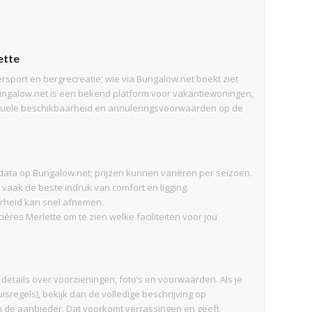
ette
sport en bergrecreatie; wie via Bungalow.net boekt ziet
Bungalow.net is een bekend platform voor vakantiewoningen,
 actuele beschikbaarheid en annuleringsvoorwaarden op de
data op Bungalow.net; prijzen kunnen variëren per seizoen.
vaak de beste indruk van comfort en ligging.
aarheid kan snel afnemen.
ères Merlette om te zien welke faciliteiten voor jou
details over voorzieningen, foto’s en voorwaarden. Als je
isregels), bekijk dan de volledige beschrijving op
n de aanbieder. Dat voorkomt verrassingen en geeft