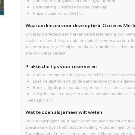
Aanbieder: Bungalow.net (boekingsplatform)
Bestemming: Orcières Merlette, Frankrijk
Prijsindicatie: vanaf €631,00
Waarom kiezen voor deze optie in Orcières Merl
Orcières Merlette is een herkenbare bestemming voor winter
vaak direct beschikbare data en duidelijke voorwaarden. 
wat vertrouwen geeft bij het boeken. Controleer altijd de
site voordat je betaalt.
Praktische tips voor reserveren
Controleer meteen de prijs vanaf €631,00 en de exacte 
Lees de gastreviews op de aanbiederpagina: die geven 
Boek tijdig als je in populaire periodes reist: beschikb
Vergelijk indien nodig met andere accommodaties in Orci
belangrijk zijn.
Wat te doen als je meer wilt weten
De landingspagina bij Bungalow.net bevat de meest actuele 
specifieke vragen hebt (exacte indeling, voorzieningen of hu
Bungalow.net of neem contact op met de klantenservice va