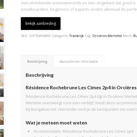
met uitstekende sneeuwrecords en een skigebied dat goed is a
snowboarders, beginners of experts vinden allemaal de perfect
Bekijk aanbieding
SKU:
3c979a9668fb
Categorie:
Frankrijk
Tag:
Orcières Merlette
Merk:
B
Beschrijving
Aanvullende informatie
Beschrijving
Résidence Rochebrune Les Cimes 2p4 in Orcières
Résidence Rochebrune Les Cimes 2p4 ligt in Orcières Merlett
Merlette overweegt voor een verblijf, biedt deze accommod
bij Bungalow.net. Hieronder vind je de kernpunten om snel t
Wat je meteen moet weten
Accommodatie: Résidence Rochebrune Les Cimes 2p4