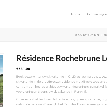
Home
Aanbiedinge
U bevindt zich hier:
Ho
Résidence Rochebrune L
€
631.00
Boek deze winter uw skivakantie in Orcières, een prachtig, gez
skivakantie in de prestigieuze residentie met directe toegang t
centrum van het resort biedt uw vakantiewoning u gemakkelijk
voorzieningen tijdens uw skivakantie in Frankrijk.
Orcières, in het hart van de Haute Alpes, op een prachtige, on
nationale park van Frankrijk, het Parc des Ecrins, is een gezins