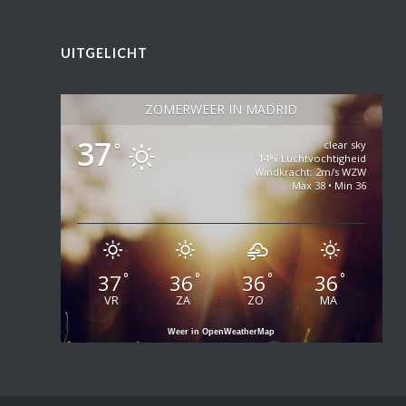
UITGELICHT
ZOMERWEER IN MADRID
37
clear sky
°
14% Luchtvochtigheid
Windkracht: 2m/s WZW
Max 38 • Min 36
37
36
36
36
°
°
°
°
VR
ZA
ZO
MA
Weer in OpenWeatherMap