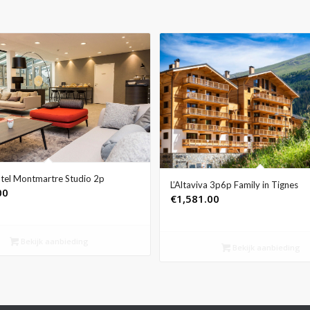
tel Montmartre Studio 2p
L’Altaviva 3p6p Family in Tignes
00
€
1,581.00
Bekijk aanbieding
Bekijk aanbieding