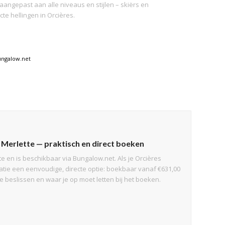
angepast aan alle niveaus en stijlen – skiërs en
e hellingen in Orcières.
ungalow.net
 Merlette — praktisch en direct boeken
e en is beschikbaar via Bungalow.net. Als je Orcières
atie een eenvoudige, directe optie: boekbaar vanaf €631,00
e beslissen en waar je op moet letten bij het boeken.