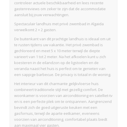
controleer actuele beschikbaarheid en lees recente
gastenreviews om zeker te zijn dat de accommodatie
aansluit bij jouw verwachtingen.
Spectaculair landhuis met privé zwembad in Algaida
verwelkomt 2 + 2 gasten.
De buitenkant van dit prachtige landhuis is ideaal om uit
te rusten tijdens uw vakantie. Het privé zwembad is
gechloreerd en meet 5 x 10 meter terwijl de diepte
varieert van 1 tot 2 meter. Na het afkoelen kunt u zich
koesteren in de eilandzon op de ligstoelen en de
veranda naast het huis is perfect om te genieten van
een sappige barbecue. De privacy is totaal in de woning.
Het interieur van dit charmante gelijkvloerse huis
combineert traditionele stijl met gezellig comfort. De
woonkamer is voorzien van airconditioning en satelliet-tv
en is een perfecte plek om te ontspannen. Aangrenzend
bevindt zich de goed uitgeruste keuken met een
gasfornuis, terwijl de aparte eetkamer, eveneens
voorzien van airconditioning, comfortabel plaats biedt
aan maximaal vier gasten.