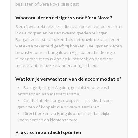
beslissen of S’era Nova bij je past.
Waarom kiezen reizigers voor S’era Nova?
S’era Nova trekt reizigers die rust zoeken zonder ver van
lokale dorpen en bezienswaardigheden te liggen.
Bungalow.net staat bekend als betrouwbare aanbieder,
wat extra zekerheid geeft bij boeken. Veel gasten kiezen
bewust voor een bungalow in Algaida omdat de regio
minder toeristisch is dan de kuststreek en daardoor
andere, authentieke eilandervaringen biedt.
Wat kun je verwachten van de accommodatie?
Rustige ligging in Algaida, geschikt voor wie wil
ontsnappen aan massatoerisme.
Comfortabele bungalowopzet — praktisch voor
gezinnen of koppels die privacy waarderen.
Direct boeken via Bungalow.net, met duidelijke
voorwaarden en klantenservice.
Praktische aandachtspunten