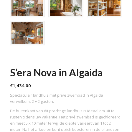
S’era Nova in Algaida
€
1,434.00
Spectaculair landhuis met privé zwembad in Algaida
verwelkomt 2 + 2 gasten.
De buitenkant van dit prachtige landhuis is ideaal om uit te
rusten tijdens uw vakantie. Het privé zwembad is gechloreerd
en meet 5 x 10 meter terwijl de diepte varieert van 1 tot 2
meter. Na het afkoelen kunt u zich koesteren in de eilandzon