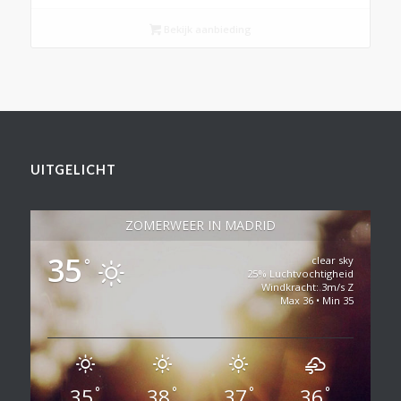
Bekijk aanbieding
UITGELICHT
ZOMERWEER IN MADRID
35
clear sky
°
25% Luchtvochtigheid
Windkracht: 3m/s Z
Max 36 • Min 35
35
38
37
36
°
°
°
°