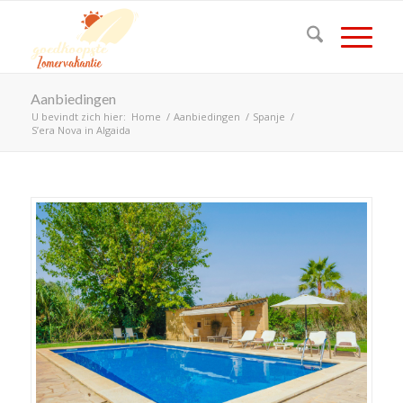
Aanbiedingen
U bevindt zich hier:
Home
/
Aanbiedingen
/
Spanje
/
S’era Nova in Algaida