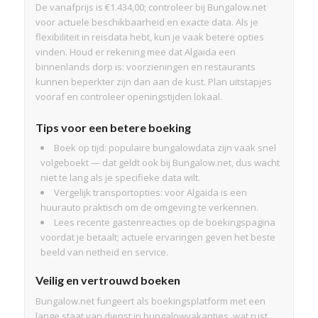
De vanafprijs is €1.434,00; controleer bij Bungalow.net
voor actuele beschikbaarheid en exacte data. Als je
flexibiliteit in reisdata hebt, kun je vaak betere opties
vinden. Houd er rekening mee dat Algaida een
binnenlands dorp is: voorzieningen en restaurants
kunnen beperkter zijn dan aan de kust. Plan uitstapjes
vooraf en controleer openingstijden lokaal.
Tips voor een betere boeking
Boek op tijd: populaire bungalowdata zijn vaak snel
volgeboekt — dat geldt ook bij Bungalow.net, dus wacht
niet te lang als je specifieke data wilt.
Vergelijk transportopties: voor Algaida is een
huurauto praktisch om de omgeving te verkennen.
Lees recente gastenreacties op de boekingspagina
voordat je betaalt; actuele ervaringen geven het beste
beeld van netheid en service.
Veilig en vertrouwd boeken
Bungalow.net fungeert als boekingsplatform met een
lange staat van dienst in bungalowvakanties, wat rust