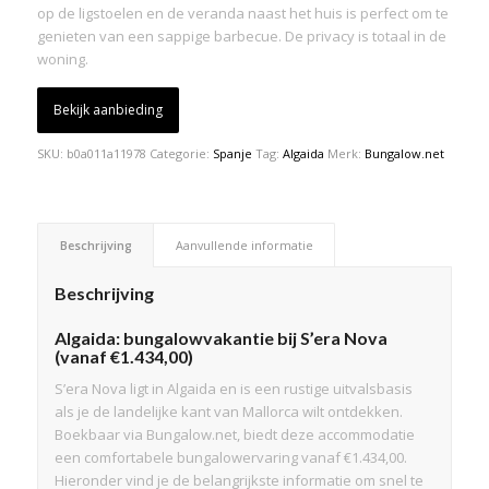
op de ligstoelen en de veranda naast het huis is perfect om te
genieten van een sappige barbecue. De privacy is totaal in de
woning.
Bekijk aanbieding
SKU:
b0a011a11978
Categorie:
Spanje
Tag:
Algaida
Merk:
Bungalow.net
Beschrijving
Aanvullende informatie
Beschrijving
Algaida: bungalowvakantie bij S’era Nova
(vanaf €1.434,00)
S’era Nova ligt in Algaida en is een rustige uitvalsbasis
als je de landelijke kant van Mallorca wilt ontdekken.
Boekbaar via Bungalow.net, biedt deze accommodatie
een comfortabele bungalowervaring vanaf €1.434,00.
Hieronder vind je de belangrijkste informatie om snel te