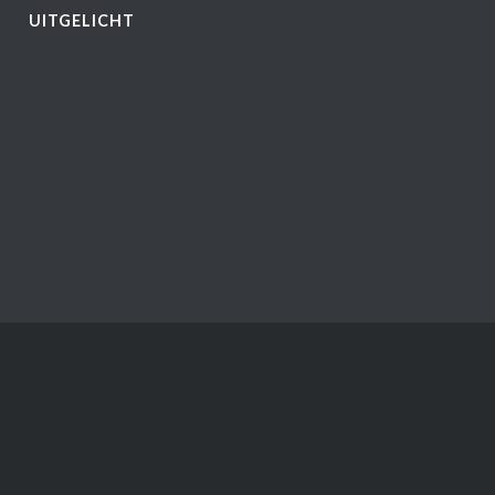
UITGELICHT
vacy Statement
Disclaimer
Copyright
Sitemap