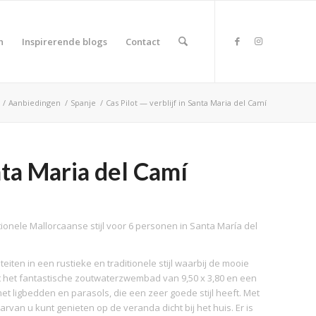
n
Inspirerende blogs
Contact
/
Aanbiedingen
/
Spanje
/
Cas Pilot — verblijf in Santa Maria del Camí
anta Maria del Camí
itionele Mallorcaanse stijl voor 6 personen in Santa María del
iteiten in een rustieke en traditionele stijl waarbij de mooie
t het fantastische zoutwaterzwembad van 9,50 x 3,80 en een
met ligbedden en parasols, die een zeer goede stijl heeft. Met
rvan u kunt genieten op de veranda dicht bij het huis. Er is