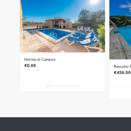
Hórreo in Campos
€
0.00
Rescator 
€
436.00
Bekijk aanbieding