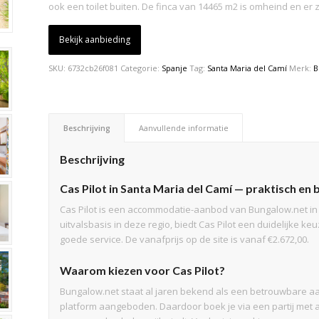
ook een toilet buiten. De finca van 14465 m2 is omheind en er zi
Bekijk aanbieding
SKU:
6732cb26f081
Categorie:
Spanje
Tag:
Santa Maria del Camí
Merk:
B
Beschrijving
Aanvullende informatie
Beschrijving
Cas Pilot in Santa Maria del Camí — praktisch e
Cas Pilot is een accommodatie-aanbod van Bungalow.net in 
uitvalsbasis in deze regio, biedt Cas Pilot een duidelijke 
goede service. De vanafprijs op de site is vanaf €2.672,00.
Waarom kiezen voor Cas Pilot?
Bungalow.net staat al jaren bekend als een betrouwbare aa
platform aangeboden. Daardoor boek je via een partij met a