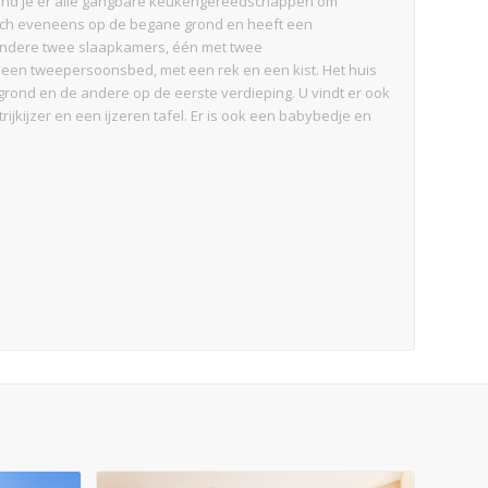
ng vind je er alle gangbare keukengereedschappen om
zich eveneens op de begane grond en heeft een
andere twee slaapkamers, één met twee
en tweepersoonsbed, met een rek en een kist. Het huis
rond en de andere op de eerste verdieping. U vindt er ook
kijzer en een ijzeren tafel. Er is ook een babybedje en