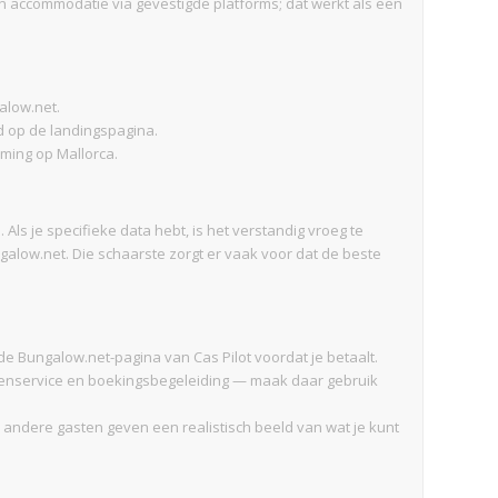
en accommodatie via gevestigde platforms; dat werkt als een
alow.net.
d op de landingspagina.
ming op Mallorca.
Als je specifieke data hebt, is het verstandig vroeg te
alow.net. Die schaarste zorgt er vaak voor dat de beste
de Bungalow.net-pagina van Cas Pilot voordat je betaalt.
ntenservice en boekingsbegeleiding — maak daar gebruik
 andere gasten geven een realistisch beeld van wat je kunt