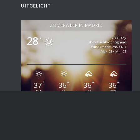
UITGELICHT
ZOMERWEER IN MADRID
28
clear sky
°
45% Luchtvochtigheid
Windkracht: 2m/s NO
Max 28 • Min 26
37
36
36
36
°
°
°
°
VR
ZA
ZO
MA
Weer in OpenWeatherMap
Copyright
2026 - Goedkoopstezomervakantie.nl