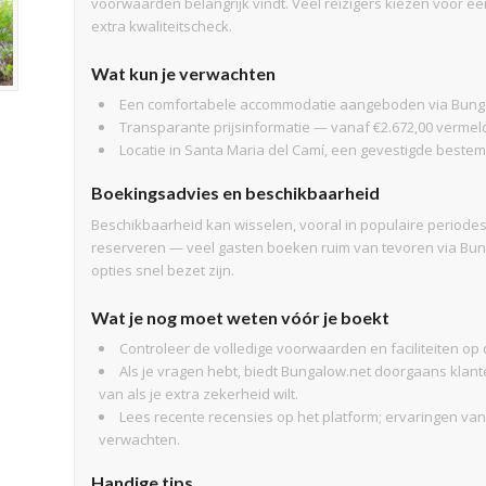
voorwaarden belangrijk vindt. Veel reizigers kiezen voor e
extra kwaliteitscheck.
Wat kun je verwachten
Een comfortabele accommodatie aangeboden via Bung
Transparante prijsinformatie — vanaf €2.672,00 vermel
Locatie in Santa Maria del Camí, een gevestigde bestem
Boekingsadvies en beschikbaarheid
Beschikbaarheid kan wisselen, vooral in populaire periodes. 
reserveren — veel gasten boeken ruim van tevoren via Bung
opties snel bezet zijn.
Wat je nog moet weten vóór je boekt
Controleer de volledige voorwaarden en faciliteiten op 
Als je vragen hebt, biedt Bungalow.net doorgaans kla
van als je extra zekerheid wilt.
Lees recente recensies op het platform; ervaringen van
verwachten.
Handige tips