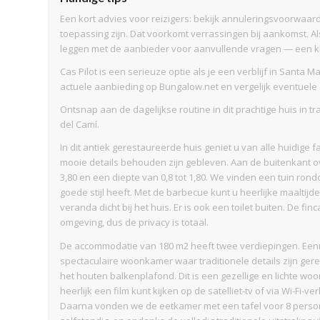
Een kort advies voor reizigers: bekijk annuleringsvoorwaa
toepassing zijn. Dat voorkomt verrassingen bij aankomst. Als
leggen met de aanbieder voor aanvullende vragen — een kle
Cas Pilot is een serieuze optie als je een verblijf in Santa
actuele aanbieding op Bungalow.net en vergelijk eventuele
Ontsnap aan de dagelijkse routine in dit prachtige huis in t
del Camí.
In dit antiek gerestaureerde huis geniet u van alle huidige fac
mooie details behouden zijn gebleven. Aan de buitenkant 
3,80 en een diepte van 0,8 tot 1,80. We vinden een tuin ron
goede stijl heeft. Met de barbecue kunt u heerlijke maaltij
veranda dicht bij het huis. Er is ook een toilet buiten. De fi
omgeving, dus de privacy is totaal.
De accommodatie van 180 m2 heeft twee verdiepingen. Een
spectaculaire woonkamer waar traditionele details zijn ger
het houten balkenplafond. Dit is een gezellige en lichte w
heerlijk een film kunt kijken op de satelliet-tv of via Wi-Fi-
Daarna vonden we de eetkamer met een tafel voor 8 persone