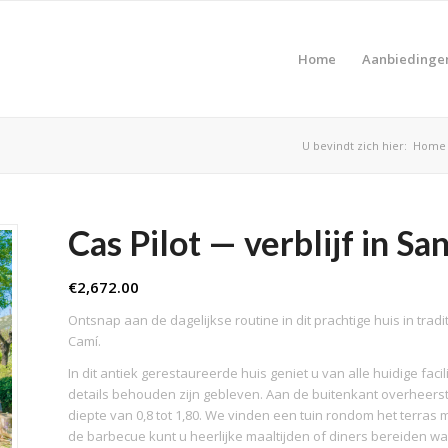
Home
Aanbiedinge
U bevindt zich hier:
Home
Cas Pilot — verblijf in S
€
2,672.00
Ontsnap aan de dagelijkse routine in dit prachtige huis in trad
Camí.
In dit antiek gerestaureerde huis geniet u van alle huidige facil
details behouden zijn gebleven. Aan de buitenkant overheers
diepte van 0,8 tot 1,80. We vinden een tuin rondom het terras 
de barbecue kunt u heerlijke maaltijden of diners bereiden waa