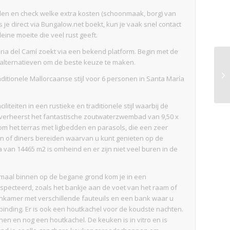
rden en check welke extra kosten (schoonmaak, borg) van
 je direct via Bungalow.net boekt, kun je vaak snel contact
ine moeite die veel rust geeft.
 Maria del Camí zoekt via een bekend platform. Begin met de
 alternatieven om de beste keuze te maken.
raditionele Mallorcaanse stijl voor 6 personen in Santa María
iliteiten in een rustieke en traditionele stijl waarbij de
overheerst het fantastische zoutwaterzwembad van 9,50 x
dom het terras met ligbedden en parasols, die een zeer
den of diners bereiden waarvan u kunt genieten op de
nca van 14465 m2 is omheind en er zijn niet veel buren in de
maal binnen op de begane grond kom je in een
especteerd, zoals het bankje aan de voet van het raam of
oonkamer met verschillende fauteuils en een bank waar u
verbinding. Er is ook een houtkachel voor de koudste nachten.
n en nog een houtkachel. De keuken is in vitro en is