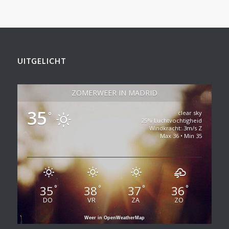
UITGELICHT
ZOMERWEER IN MADRID
35
clear sky
°
25% Luchtvochtigheid
Windkracht: 3m/s Z
Max 36 • Min 35
35
38
37
36
°
°
°
°
DO
VR
ZA
ZO
Weer in OpenWeatherMap