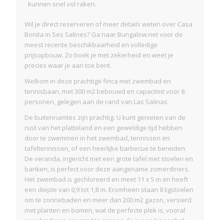
kunnen snel vol raken.
Wil je direct reserveren of meer details weten over Casa
Bonita in Ses Salines? Ga naar Bungalow.net voor de
meest recente beschikbaarheid en volledige
prijsopbouw. Zo boek je met zekerheid en weet je
precies waar je aan toe bent.
Welkom in deze prachtige finca met zwembad en
tennisbaan, met 300 m2 bebouwd en capaciteit voor 8
personen, gelegen aan de rand van Las Salinas.
De buitenruimtes zijn prachtig. U kunt genieten van de
rust van het platteland en een geweldige tijd hebben
door te zwemmen in het zwembad, tennissen en
tafeltennissen, of een heerlijke barbecue te bereiden.
De veranda, ingericht met een grote tafel met stoelen en
banken, is perfect voor deze aangename zomerdiners.
Het zwembad is gechloreerd en meet 11 x 5 m en heeft
een diepte van 0,9 tot 1,8 m. Eromheen staan 8 ligstoelen
om te zonnebaden en meer dan 200 m2 gazon, versierd
met planten en bomen, wat de perfecte plek is, vooral