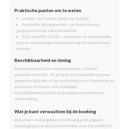
Praktische punten om te weten
Locatie: Ses Salines (Mallorca, Spanje).
Aanbieder: Bungalow.net — je boekt via een
gespecialiseerde vakantiewebsite.
Prijs: vanaf €3.162,00 — controleer de exacte totale
prijs en annuleringsvoorwaarden op het moment van
boeken.
Beschikbaarheid en timing
Beschikbaarheid kan snel veranderen, zeker in
populaire periodes. Als je deze accommodatie op jouw
gewenste data wilt, is het verstandig nu te controleren en
eventueel te boeken. Een duidelijke
beschikbaarheidscheck bij Bungalow.net voorkomt
teleurstelling.
Wat je kunt verwachten bij de boeking
Bij boeken via Bungalow.net ontvang je doorgaans
bevestiging en praktische informatie over het verblijf en