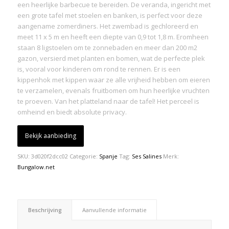
een heerlijke barbecue te bereiden. De veranda, ingericht met
een grote tafel met stoelen en banken, is perfect voor deze
aangename zomerdiners. Het zwembad is gechloreerd en
meet 11 x 5 m en heeft een diepte van 0,9 tot 1,8 m. Eromheen
staan 8 ligstoelen om te zonnebaden en meer dan 200 m2
gazon, versierd met planten en bomen, wat de perfecte plek
is, vooral voor kinderen om rond te rennen. Er is een
kippenhok met kippen waar ze alle vrijheid hebben om eieren
te verzamelen, evenals fruitbomen om hun heerlijke vruchten
te proeven. Van het platteland naar de tafel! Het perceel is
omheind en biedt absolute privacy.
Bekijk aanbieding
SKU:
3d020f2dcc02
Categorie:
Spanje
Tag:
Ses Salines
Merk:
Bungalow.net
Beschrijving
Aanvullende informatie