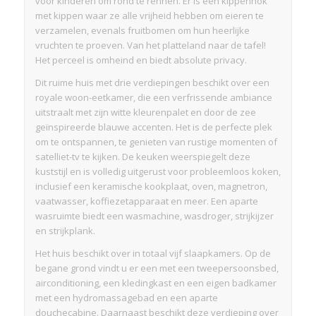
voor kinderen om rond te rennen. Er is een kippenhok
met kippen waar ze alle vrijheid hebben om eieren te
verzamelen, evenals fruitbomen om hun heerlijke
vruchten te proeven. Van het platteland naar de tafel!
Het perceel is omheind en biedt absolute privacy.
Dit ruime huis met drie verdiepingen beschikt over een
royale woon-eetkamer, die een verfrissende ambiance
uitstraalt met zijn witte kleurenpalet en door de zee
geïnspireerde blauwe accenten. Het is de perfecte plek
om te ontspannen, te genieten van rustige momenten of
satelliet-tv te kijken. De keuken weerspiegelt deze
kuststijl en is volledig uitgerust voor probleemloos koken,
inclusief een keramische kookplaat, oven, magnetron,
vaatwasser, koffiezetapparaat en meer. Een aparte
wasruimte biedt een wasmachine, wasdroger, strijkijzer
en strijkplank.
Het huis beschikt over in totaal vijf slaapkamers. Op de
begane grond vindt u er een met een tweepersoonsbed,
airconditioning, een kledingkast en een eigen badkamer
met een hydromassagebad en een aparte
douchecabine. Daarnaast beschikt deze verdieping over