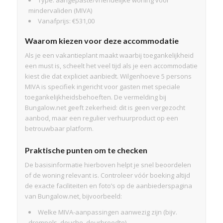
mindervaliden (MIVA)
Vanafprijs: €531,00
Waarom kiezen voor deze accommodatie
Als je een vakantieplant maakt waarbij toegankelijkheid
een must is, scheelt het veel tijd als je een accommodatie
kiest die dat expliciet aanbiedt. Wilgenhoeve 5 persons
MIVA is specifiek ingericht voor gasten met speciale
toegankelijkheidsbehoeften. De vermelding bij
Bungalow.net geeft zekerheid: dit is geen vergezocht
aanbod, maar een regulier verhuurproduct op een
betrouwbaar platform.
Praktische punten om te checken
De basisinformatie hierboven helpt je snel beoordelen
of de woning relevant is. Controleer vóór boeking altijd
de exacte faciliteiten en foto’s op de aanbiederspagina
van Bungalow.net, bijvoorbeeld:
Welke MIVA-aanpassingen aanwezig zijn (bijv.
drempels, douche, deurbreedte).