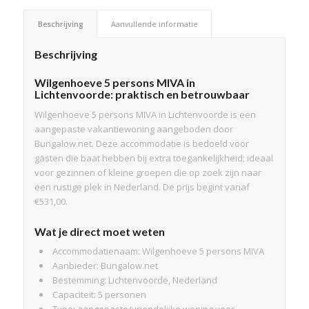
Beschrijving
Aanvullende informatie
Beschrijving
Wilgenhoeve 5 persons MIVA in
Lichtenvoorde: praktisch en betrouwbaar
Wilgenhoeve 5 persons MIVA in Lichtenvoorde is een
aangepaste vakantiewoning aangeboden door
Bungalow.net. Deze accommodatie is bedoeld voor
gasten die baat hebben bij extra toegankelijkheid; ideaal
voor gezinnen of kleine groepen die op zoek zijn naar
een rustige plek in Nederland. De prijs begint vanaf
€531,00.
Wat je direct moet weten
Accommodatienaam: Wilgenhoeve 5 persons MIVA
Aanbieder: Bungalow.net
Bestemming: Lichtenvoorde, Nederland
Capaciteit: 5 personen
Type: aangepaste/vriendelijke woning voor