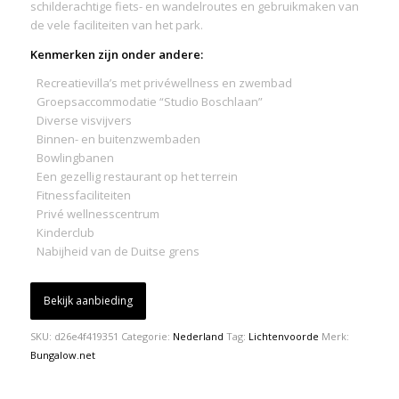
schilderachtige fiets- en wandelroutes en gebruikmaken van
de vele faciliteiten van het park.
Kenmerken zijn onder andere:
Recreatievilla’s met privéwellness en zwembad
Groepsaccommodatie “Studio Boschlaan”
Diverse visvijvers
Binnen- en buitenzwembaden
Bowlingbanen
Een gezellig restaurant op het terrein
Fitnessfaciliteiten
Privé wellnesscentrum
Kinderclub
Nabijheid van de Duitse grens
Bekijk aanbieding
SKU:
d26e4f419351
Categorie:
Nederland
Tag:
Lichtenvoorde
Merk:
Bungalow.net