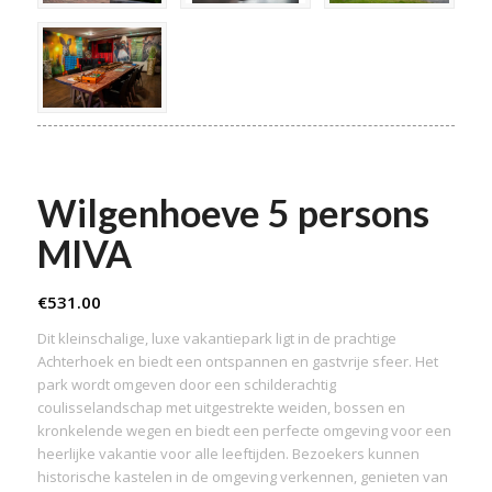
Wilgenhoeve 5 persons
MIVA
€
531.00
Dit kleinschalige, luxe vakantiepark ligt in de prachtige
Achterhoek en biedt een ontspannen en gastvrije sfeer. Het
park wordt omgeven door een schilderachtig
coulisselandschap met uitgestrekte weiden, bossen en
kronkelende wegen en biedt een perfecte omgeving voor een
heerlijke vakantie voor alle leeftijden. Bezoekers kunnen
historische kastelen in de omgeving verkennen, genieten van