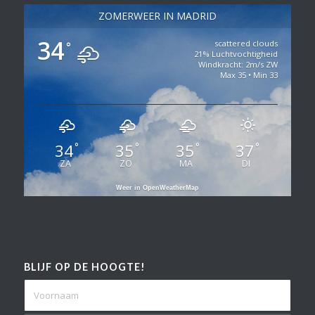
ZOMERWEER IN MADRID
34
scattered clouds
°
21% Luchtvochtigheid
Windkracht: 2m/s ZW
Max 35 • Min 33
34
35
35
37
°
°
°
°
ZA
ZO
MA
DI
Weer in OpenWeatherMap
BLIJF OP DE HOOGTE!