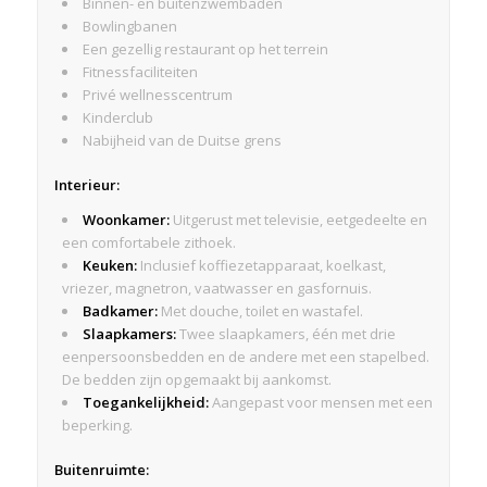
Binnen- en buitenzwembaden
Bowlingbanen
Een gezellig restaurant op het terrein
Fitnessfaciliteiten
Privé wellnesscentrum
Kinderclub
Nabijheid van de Duitse grens
Interieur:
Woonkamer:
Uitgerust met televisie, eetgedeelte en
een comfortabele zithoek.
Keuken:
Inclusief koffiezetapparaat, koelkast,
vriezer, magnetron, vaatwasser en gasfornuis.
Badkamer:
Met douche, toilet en wastafel.
Slaapkamers:
Twee slaapkamers, één met drie
eenpersoonsbedden en de andere met een stapelbed.
De bedden zijn opgemaakt bij aankomst.
Toegankelijkheid:
Aangepast voor mensen met een
beperking.
Buitenruimte: