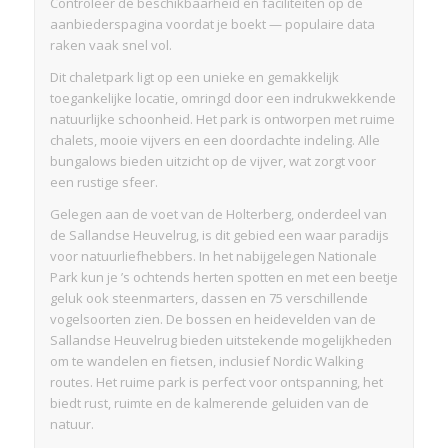
Controleer de beschikbaarheid en faciliteiten op de
aanbiederspagina voordat je boekt — populaire data
raken vaak snel vol.
Dit chaletpark ligt op een unieke en gemakkelijk
toegankelijke locatie, omringd door een indrukwekkende
natuurlijke schoonheid. Het park is ontworpen met ruime
chalets, mooie vijvers en een doordachte indeling. Alle
bungalows bieden uitzicht op de vijver, wat zorgt voor
een rustige sfeer.
Gelegen aan de voet van de Holterberg, onderdeel van
de Sallandse Heuvelrug, is dit gebied een waar paradijs
voor natuurliefhebbers. In het nabijgelegen Nationale
Park kun je ’s ochtends herten spotten en met een beetje
geluk ook steenmarters, dassen en 75 verschillende
vogelsoorten zien. De bossen en heidevelden van de
Sallandse Heuvelrug bieden uitstekende mogelijkheden
om te wandelen en fietsen, inclusief Nordic Walking
routes. Het ruime park is perfect voor ontspanning, het
biedt rust, ruimte en de kalmerende geluiden van de
natuur.