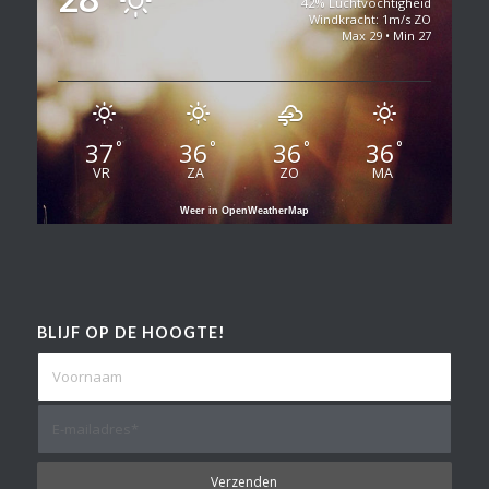
42% Luchtvochtigheid
Windkracht: 1m/s ZO
Max 29 • Min 27
37
36
36
36
°
°
°
°
VR
ZA
ZO
MA
Weer in OpenWeatherMap
BLIJF OP DE HOOGTE!