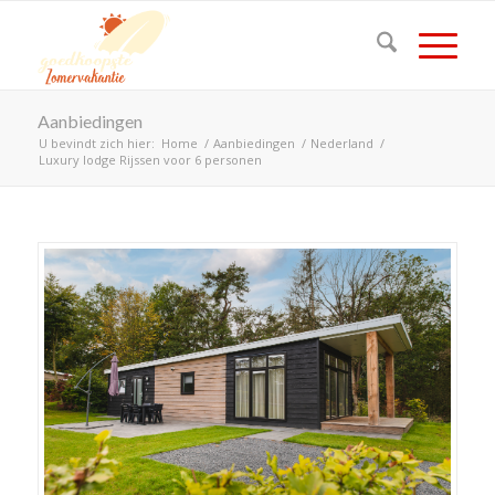
Aanbiedingen
U bevindt zich hier:
Home
/
Aanbiedingen
/
Nederland
/
Luxury lodge Rijssen voor 6 personen