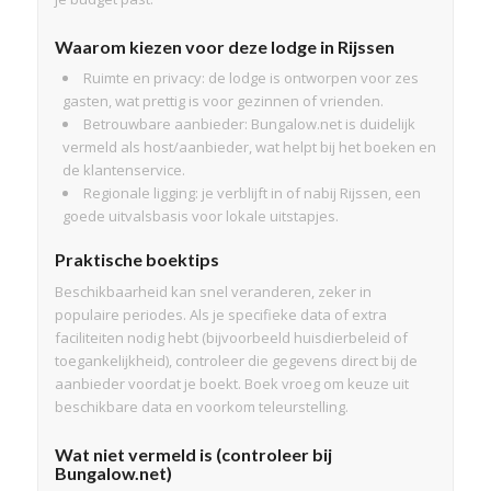
Waarom kiezen voor deze lodge in Rijssen
Ruimte en privacy: de lodge is ontworpen voor zes
gasten, wat prettig is voor gezinnen of vrienden.
Betrouwbare aanbieder: Bungalow.net is duidelijk
vermeld als host/aanbieder, wat helpt bij het boeken en
de klantenservice.
Regionale ligging: je verblijft in of nabij Rijssen, een
goede uitvalsbasis voor lokale uitstapjes.
Praktische boektips
Beschikbaarheid kan snel veranderen, zeker in
populaire periodes. Als je specifieke data of extra
faciliteiten nodig hebt (bijvoorbeeld huisdierbeleid of
toegankelijkheid), controleer die gegevens direct bij de
aanbieder voordat je boekt. Boek vroeg om keuze uit
beschikbare data en voorkom teleurstelling.
Wat niet vermeld is (controleer bij
Bungalow.net)