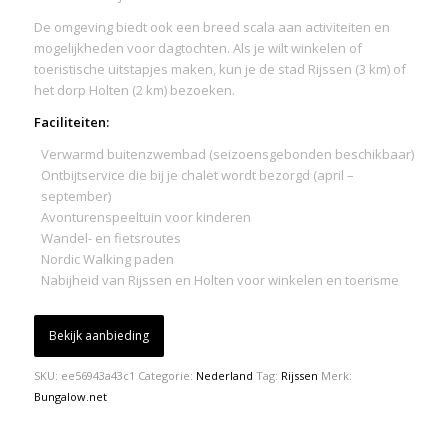
De omgeving biedt ook een breed scala aan activiteiten en
mogelijkheden voor dagtochten. Als je wilt winkelen of
toeristische uitstapjes maken, kun je de stad Rijssen (3 km) of
het dorp Holten (2 km) bezoeken.
Faciliteiten:
Verwarmd buitenzwembad (seizoensgebonden beschikbaar)
Ontbijtservice die bij je chalet wordt bezorgd (april –
september)
Avonturenspeeltuin voor kinderen
Wandel- en fietsroutes
Nordic Walking paden
Nabijheid van Rijssen en Holten voor winkelen en toerisme
Bekijk aanbieding
SKU:
ee56943a43c1
Categorie:
Nederland
Tag:
Rijssen
Merk:
Bungalow.net