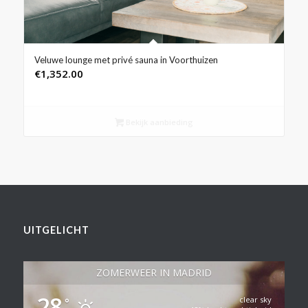
Veluwe lounge met privé sauna in Voorthuizen
€
1,352.00
Bekijk aanbieding
UITGELICHT
ZOMERWEER IN MADRID
28
clear sky
°