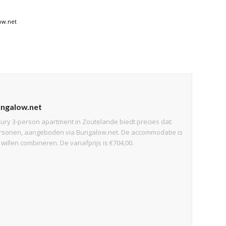
ow.net
ungalow.net
uxury 3‑person apartment in Zoutelande biedt precies dat:
personen, aangeboden via Bungalow.net. De accommodatie is
willen combineren. De vanafprijs is €704,00.