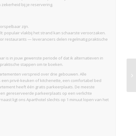
 zekerheid bij je reservering.
rspelbaar zijn.
lt: populair vlakbij het strand kan schaarste veroorzaken.
oor restaurants — leveranciers delen regelmatig praktische
aar is in jouw gewenste periode of dat ik alternatieven in
n praktische stappen om te boeken.
artementen verspreid over drie gebouwen. Alle
 een privé-keuken of kitchenette, een comfortabel bed
rtement heeft één gratis parkeerplaats. De meeste
en gereserveerde parkeerplaats op een verlichte
aast ligt ons Aparthotel slechts op 1 minuut lopen van het