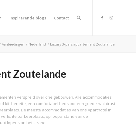
n
Inspirerende blogs
Contact
/
Aanbiedingen
/
Nederland
/
Luxury 3‑pers appartement Zoutelande
ent Zoutelande
rtementen verspreid over drie gebouwen. Alle accommodaties
 of kitchenette, een comfortabel bed voor een goede nachtrust
rkeerplaats. De meeste accommodaties van ons Aparthotel in
erlichte parkeerplaats, op loopafstand van de
uut lopen van het strand!