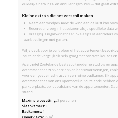
duidelijke betalings- en annuleringsroutes — dat geeft extra
Kleine extra’s die het verschil maken
Neem een windjack mee: de wind aan de kust kan onvoo
Reserveer vroeg in het seizoen als je specifieke data wi
Vraag bij Bungalow.net naar lokale tips of aanraders v
aanbevelingen met gasten.
Wil je dat ik voor je controleer of het appartement beschikb
Zoutelande vergelijk? Ik help graag met concrete keuzes e
Aparthotel Zoutelande bestaat uit moderne studio’s en app
accommodaties zijn voorzien van basisvoorzieningen, zoals
voor een goede nachtrust en een ruime badkamer. Elk appa
accommodaties van ons Aparthotel in Zoutelande hebben e
parkeerplaats, op loopafstand van de appartementen. Daarn
strand!
Maximale bezetting:
3 personen
Slaapkamers:
1
Badkamers:
1
Oppervlakte:
35 m²