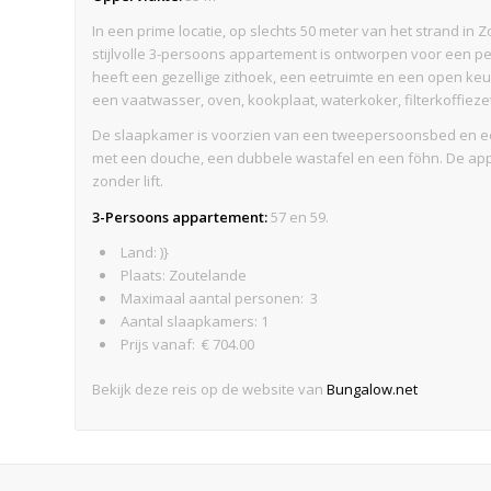
In een prime locatie, op slechts 50 meter van het strand in 
stijlvolle 3-persoons appartement is ontworpen voor een p
heeft een gezellige zithoek, een eetruimte en een open ke
een vaatwasser, oven, kookplaat, waterkoker, filterkoffie
De slaapkamer is voorzien van een tweepersoonsbed en e
met een douche, een dubbele wastafel en een föhn. De app
zonder lift.
3-Persoons appartement:
57 en 59.
Land: )}
Plaats: Zoutelande
Maximaal aantal personen: 3
Aantal slaapkamers: 1
Prijs vanaf: € 704.00
Bekijk deze reis op de website van
Bungalow.net