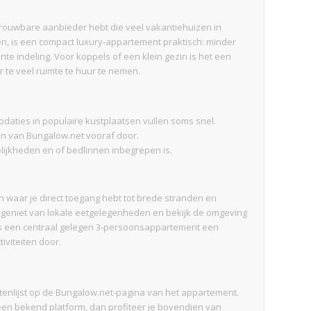
trouwbare aanbieder hebt die veel vakantiehuizen in
en, is een compact luxury‑appartement praktisch: minder
e indeling. Voor koppels of een klein gezin is het een
er te veel ruimte te huur te nemen.
daties in populaire kustplaatsen vullen soms snel.
 van Bungalow.net vooraf door.
elijkheden en of bedlinnen inbegrepen is.
waar je direct toegang hebt tot brede stranden en
 geniet van lokale eetgelegenheden en bekijk de omgeving
 is een centraal gelegen 3‑persoonsappartement een
tiviteiten door.
iteitenlijst op de Bungalow.net‑pagina van het appartement.
ia een bekend platform, dan profiteer je bovendien van