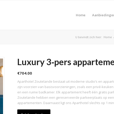
Home
Aanbiedinge
U bevindt zich hier:
Home
Luxury 3‑pers appartem
€
704.00
Aparthotel Zoutelande bestaat uit moderne studio’s en appa
zijn voorzien van basisvoorzieningen, zoals een privé-keuken
en een ruime badkamer. Elk appartement heeft één gratis pa
Zoutelande hebben een gereserveerde parkeerplaats op een v
appartementen. Daarnaast ligt ons Aparthotel slechts op 1 min