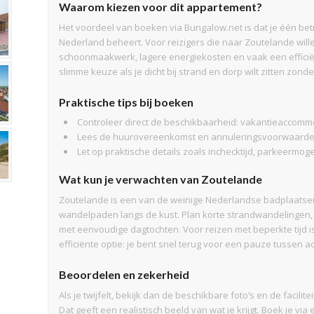
Waarom kiezen voor dit appartement?
Het voordeel van boeken via Bungalow.net is dat je één be
Nederland beheert. Voor reizigers die naar Zoutelande will
schoonmaakwerk, lagere energiekosten en vaak een efficiënt
slimme keuze als je dicht bij strand en dorp wilt zitten zond
Praktische tips bij boeken
Controleer direct de beschikbaarheid: vakantieaccommo
Lees de huurovereenkomst en annuleringsvoorwaarden
Let op praktische details zoals inchecktijd, parkeermog
Wat kun je verwachten van Zoutelande
Zoutelande is een van de weinige Nederlandse badplaatsen 
wandelpaden langs de kust. Plan korte strandwandelingen,
met eenvoudige dagtochten. Voor reizen met beperkte tijd
efficiënte optie: je bent snel terug voor een pauze tussen ac
Beoordelen en zekerheid
Als je twijfelt, bekijk dan de beschikbare foto’s en de facil
Dat geeft een realistisch beeld van wat je krijgt. Boek je v