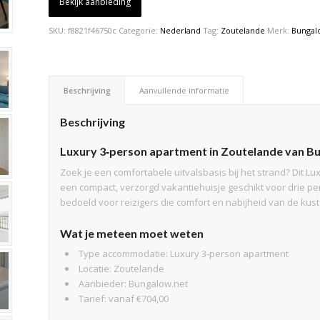
Bekijk aanbieding
SKU:
f8821f46750c
Categorie:
Nederland
Tag:
Zoutelande
Merk:
Bungal
Beschrijving
Aanvullende informatie
Beschrijving
Luxury 3‑person apartment in Zoutelande van B
Zoek je een comfortabele uitvalsbasis bij het strand? Dit L
een compact, verzorgd vakantiehuisje geschikt voor drie 
bedoeld voor reizigers die comfort en nabijheid van de kust 
Wat je meteen moet weten
Type accommodatie: Luxury 3‑person apartment
Locatie: Zoutelande
Aanbieder: Bungalow.net
Tarief: vanaf €704,00