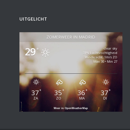
UITGELICHT
ZOMERWEER IN MADRID
29
clear sky
°
31% Luchtvochtigheid
Windkracht: 1m/s ZO
Max 30 • Min 27
37
35
36
37
°
°
°
°
ZA
ZO
MA
DI
Weer in OpenWeatherMap