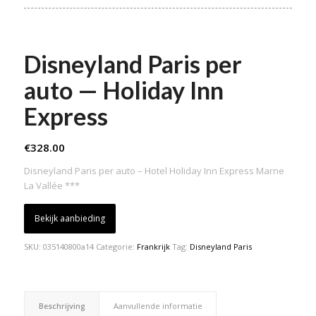
Disneyland Paris per
auto — Holiday Inn
Express
€
328.00
Disneyland Paris per auto – Hotel Holiday Inn Express Marne
La Vallée ***
Bekijk aanbieding
SKU:
035140800a14
Categorie:
Frankrijk
Tag:
Disneyland Paris
Beschrijving
Aanvullende informatie