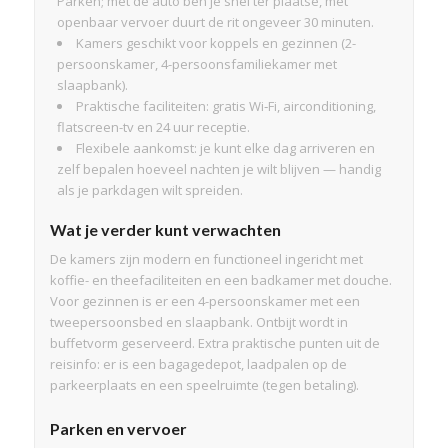
Parken; met de auto ben je snel ter plaatse, met
openbaar vervoer duurt de rit ongeveer 30 minuten.
Kamers geschikt voor koppels en gezinnen (2-
persoonskamer, 4-persoonsfamiliekamer met
slaapbank).
Praktische faciliteiten: gratis Wi‑Fi, airconditioning,
flatscreen-tv en 24 uur receptie.
Flexibele aankomst: je kunt elke dag arriveren en
zelf bepalen hoeveel nachten je wilt blijven — handig
als je parkdagen wilt spreiden.
Wat je verder kunt verwachten
De kamers zijn modern en functioneel ingericht met
koffie- en theefaciliteiten en een badkamer met douche.
Voor gezinnen is er een 4-persoonskamer met een
tweepersoonsbed en slaapbank. Ontbijt wordt in
buffetvorm geserveerd. Extra praktische punten uit de
reisinfo: er is een bagagedepot, laadpalen op de
parkeerplaats en een speelruimte (tegen betaling).
Parken en vervoer