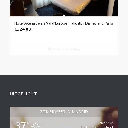
Hotel Akena Serris Val d’Europe — dichtbij Disneyland Paris
€
324.00
Bekijk aanbieding
UITGELICHT
ZOMERWEER IN MADRID
37
clear sky
°
18% Luchtvochtigheid