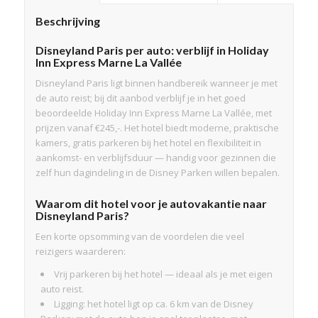
Beschrijving
Disneyland Paris per auto: verblijf in Holiday
Inn Express Marne La Vallée
Disneyland Paris ligt binnen handbereik wanneer je met
de auto reist; bij dit aanbod verblijf je in het goed
beoordeelde Holiday Inn Express Marne La Vallée, met
prijzen vanaf €245,-. Het hotel biedt moderne, praktische
kamers, gratis parkeren bij het hotel en flexibiliteit in
aankomst- en verblijfsduur — handig voor gezinnen die
zelf hun dagindeling in de Disney Parken willen bepalen.
Waarom dit hotel voor je autovakantie naar
Disneyland Paris?
Een korte opsomming van de voordelen die veel
reizigers waarderen:
Vrij parkeren bij het hotel — ideaal als je met eigen
auto reist.
Ligging: het hotel ligt op ca. 6 km van de Disney