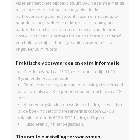
Als je entreetickets bijboekt, stuurt OAD deze mee met de
reisbescheiden en maakt de organisatie de
parkreservering voor je. Je kunt kiezen om met je auto
naar de Disney Parken te rijden; houd rekening met
parkeerkosten bij de parken zelf (indicatie in de bron:
circa €30 per dag). Alternatief is de openbare bus vanaf
een halte vlakbij het hotel (betaald vervoer, reistijd
ongeveer 30 minuten).
Praktische voorwaarden en extra informatie
Check‑in vanaf ca. 15:00, check‑out uiterlijk 11:00
(tijden onder voorbehoud).
Toeristenbelasting kan van toepassing zijn (vermeld
op de site als ca. €8,45 per persoon per nacht vanaf 18
jaar).
Reserveringskosten en wettelijke bijdragen worden
bij de boeking getoond (reserveringskosten €27,50,
calamiteitenfonds €2,50, SGR-bijdrage €5 p.p.).
Huisdieren zijn niet toegestaan.
Tips om teleurstelling te voorkomen