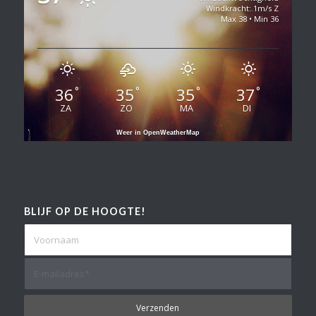
Windkracht: 1m/s Z
Max 38 • Min 36
36
35
35
37
°
°
°
°
ZA
ZO
MA
DI
Weer in OpenWeatherMap
BLIJF OP DE HOOGTE!