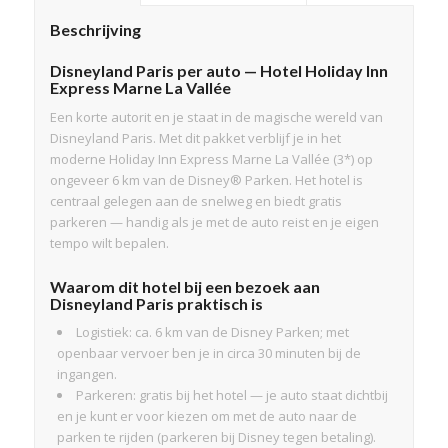
Beschrijving
Disneyland Paris per auto — Hotel Holiday Inn
Express Marne La Vallée
Een korte autorit en je staat in de magische wereld van
Disneyland Paris. Met dit pakket verblijf je in het
moderne Holiday Inn Express Marne La Vallée (3*) op
ongeveer 6 km van de Disney® Parken. Het hotel is
centraal gelegen aan de snelweg en biedt gratis
parkeren — handig als je met de auto reist en je eigen
tempo wilt bepalen.
Waarom dit hotel bij een bezoek aan
Disneyland Paris praktisch is
Logistiek: ca. 6 km van de Disney Parken; met
openbaar vervoer ben je in circa 30 minuten bij de
ingangen.
Parkeren: gratis bij het hotel — je auto staat dichtbij
en je kunt er voor kiezen om met de auto naar de
parken te rijden (parkeren bij Disney tegen betaling).