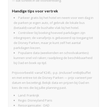
— dat scheelt in de voorbereiding.
Handige tips voor vertrek
Parkeer gratis bij het hotel en neem voor een dag in
de parken je eigen auto, of gebruik de lokale bus
(betaald) vanaf de bushalte vlak bij het hotel.
Controleer bij boeking hoeveel parkdagen zijn
inbegrepen; de vanafprijs is gebaseerd op toegang tot
de Disney Parken, maar je kunt zelf het aantal
parkdagen kiezen.
Populaire data (weekenden en schoolvakanties)
kunnen snel vol raken; raadpleeg de beschikbaarheid
bij Oad en boek op tijd.
Prijsvoorbeeld: vanaf €245,- p.p. (inclusief ontbijtbuffet
en met entree tot de Disney Parken — prijs varieert per
datum en bezetting). Bekijk data en prijzen bij Oad en
kies de reis die bij jullie planning past.
Land: Frankrijk
Regio: Disneyland Paris
Reisorganisatie: OAD