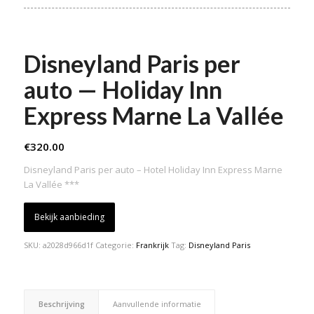
Disneyland Paris per
auto — Holiday Inn
Express Marne La Vallée
€
320.00
Disneyland Paris per auto – Hotel Holiday Inn Express Marne
La Vallée ***
Bekijk aanbieding
SKU:
a2028d966d1f
Categorie:
Frankrijk
Tag:
Disneyland Paris
Beschrijving
Aanvullende informatie