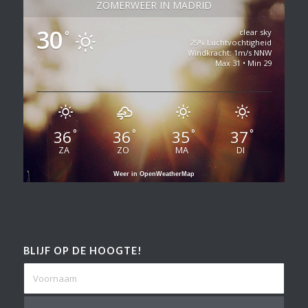
ZOMERWEER IN MADRID
30
clear sky
°
25% Luchtvochtigheid
Windkracht: 1m/s NNW
Max 31 • Min 29
36
36
35
37
°
°
°
°
ZA
ZO
MA
DI
Weer in OpenWeatherMap
BLIJF OP DE HOOGTE!