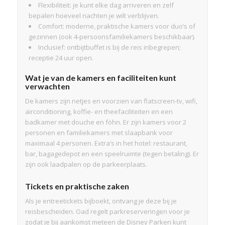
Flexibiliteit: je kunt elke dag arriveren en zelf
bepalen hoeveel nachten je wilt verblijven.
Comfort: moderne, praktische kamers voor duo’s of
gezinnen (ook 4-persoonsfamiliekamers beschikbaar).
Inclusief: ontbijtbuffet is bij de reis inbegrepen;
receptie 24 uur open.
Wat je van de kamers en faciliteiten kunt
verwachten
De kamers zijn netjes en voorzien van flatscreen-tv, wifi,
airconditioning, koffie- en theefaciliteiten en een
badkamer met douche en föhn. Er zijn kamers voor 2
personen en familiekamers met slaapbank voor
maximaal 4 personen. Extra’s in het hotel: restaurant,
bar, bagagedepot en een speelruimte (tegen betaling). Er
zijn ook laadpalen op de parkeerplaats.
Tickets en praktische zaken
Als je entreetickets bijboekt, ontvang je deze bij je
reisbescheiden. Oad regelt parkreserveringen voor je
zodat je bij aankomst meteen de Disney Parken kunt