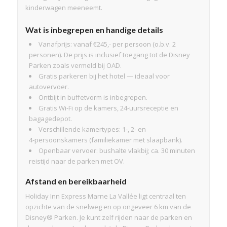
kinderwagen meeneemt.
Wat is inbegrepen en handige details
Vanafprijs: vanaf €245,- per persoon (o.b.v. 2
personen). De prijs is inclusief toegang tot de Disney
Parken zoals vermeld bij OAD.
Gratis parkeren bij het hotel — ideaal voor
autovervoer.
Ontbijt in buffetvorm is inbegrepen.
Gratis Wi‑Fi op de kamers, 24‑uursreceptie en
bagagedepot.
Verschillende kamertypes: 1‑, 2‑ en
4‑persoonskamers (familiekamer met slaapbank).
Openbaar vervoer: bushalte vlakbij; ca. 30 minuten
reistijd naar de parken met OV.
Afstand en bereikbaarheid
Holiday Inn Express Marne La Vallée ligt centraal ten
opzichte van de snelweg en op ongeveer 6 km van de
Disney® Parken. Je kunt zelf rijden naar de parken en