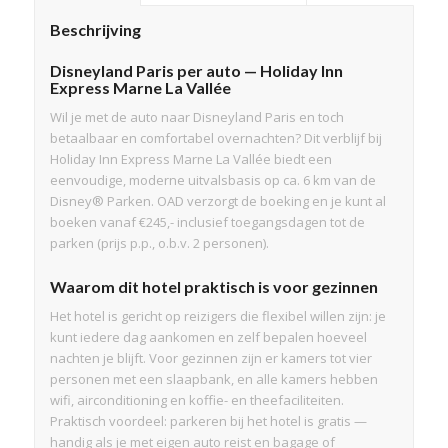
Beschrijving
Disneyland Paris per auto — Holiday Inn
Express Marne La Vallée
Wil je met de auto naar Disneyland Paris en toch
betaalbaar en comfortabel overnachten? Dit verblijf bij
Holiday Inn Express Marne La Vallée biedt een
eenvoudige, moderne uitvalsbasis op ca. 6 km van de
Disney® Parken. OAD verzorgt de boeking en je kunt al
boeken vanaf €245,- inclusief toegangsdagen tot de
parken (prijs p.p., o.b.v. 2 personen).
Waarom dit hotel praktisch is voor gezinnen
Het hotel is gericht op reizigers die flexibel willen zijn: je
kunt iedere dag aankomen en zelf bepalen hoeveel
nachten je blijft. Voor gezinnen zijn er kamers tot vier
personen met een slaapbank, en alle kamers hebben
wifi, airconditioning en koffie- en theefaciliteiten.
Praktisch voordeel: parkeren bij het hotel is gratis —
handig als je met eigen auto reist en bagage of