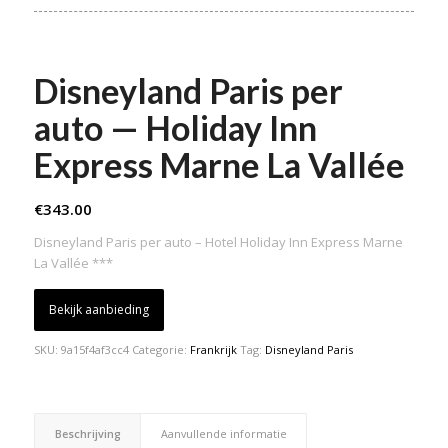
Disneyland Paris per
auto — Holiday Inn
Express Marne La Vallée
€
343.00
Disneyland Paris per auto – Hotel Holiday Inn Express Marne
La Vallée ***
Bekijk aanbieding
SKU:
9a15f4af3cc4
Categorie:
Frankrijk
Tag:
Disneyland Paris
Beschrijving
Aanvullende informatie