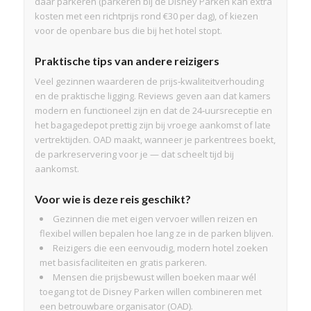
daar parkeren (parkeren bij de Disney Parken kan extra
kosten met een richtprijs rond €30 per dag), of kiezen
voor de openbare bus die bij het hotel stopt.
Praktische tips van andere reizigers
Veel gezinnen waarderen de prijs‑kwaliteitverhouding
en de praktische ligging. Reviews geven aan dat kamers
modern en functioneel zijn en dat de 24‑uursreceptie en
het bagagedepot prettig zijn bij vroege aankomst of late
vertrektijden. OAD maakt, wanneer je parkentrees boekt,
de parkreservering voor je — dat scheelt tijd bij
aankomst.
Voor wie is deze reis geschikt?
Gezinnen die met eigen vervoer willen reizen en
flexibel willen bepalen hoe lang ze in de parken blijven.
Reizigers die een eenvoudig, modern hotel zoeken
met basisfaciliteiten en gratis parkeren.
Mensen die prijsbewust willen boeken maar wél
toegang tot de Disney Parken willen combineren met
een betrouwbare organisator (OAD).