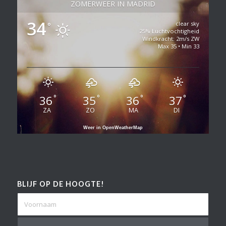
ZOMERWEER IN MADRID
34
clear sky
°
25% Luchtvochtigheid
Windkracht: 2m/s ZW
Max 35 • Min 33
36
35
36
37
°
°
°
°
ZA
ZO
MA
DI
Weer in OpenWeatherMap
BLIJF OP DE HOOGTE!