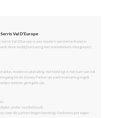
 Serris Val D’Europe
 Serris Val D’Europe is een modern viersterrenhotel in
biedt deze verblijfservaring met entreetickets inbegrepen:
kke, moderne uitstraling. Het hotel ligt in het hart van Val
ef toegang tot de Disney Parken (je parkreservering regelt
artjes meteen geregeld zijn.
en.
r (tijden onder voorbehoud).
e bus naar de parken (tegen betaling). Aankomst per eigen