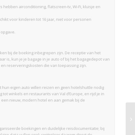
 hebben airconditioning, flatscreen-tv, Wi‑Fi, kluisje en
ikt voor kinderen tot 16 jaar, niet voor personen
ij opgave.
ken bij de boeking inbegrepen zijn. De receptie van het
aar is, kun je je bagage in je auto of bij het bagagedepot van
 en reserveringskosten die van toepassing zijn.
t hun eigen auto willen reizen en geen hotelshuttle nodig
g tot winkels en restaurants van Val d’Europe, en rijd je in
an een nieuw, modern hotel en aan gemak bij de
aniseerde boekingen en duidelijke reisdocumentatie; bij
aire data vullen snel: controleer daarom direct de