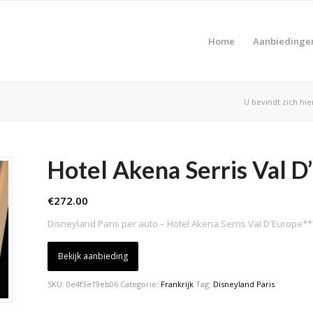
Home
Aanbiedinge
U bevindt zich hie
Hotel Akena Serris Val D
€
272.00
Disneyland Paris per auto – Hotel Akena Serris Val D'Europe*
Bekijk aanbieding
SKU:
0e4f3e19eb06
Categorie:
Frankrijk
Tag:
Disneyland Paris