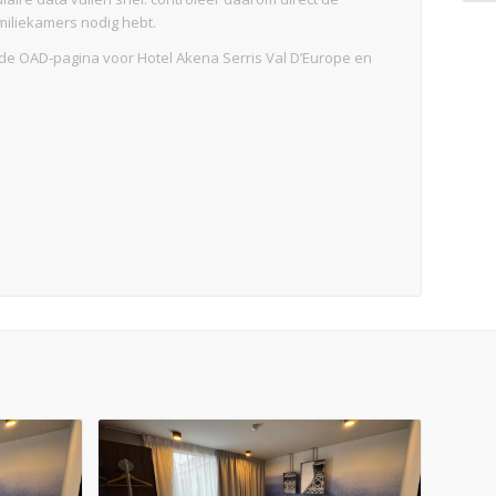
amiliekamers nodig hebt.
jk de OAD-pagina voor Hotel Akena Serris Val D’Europe en