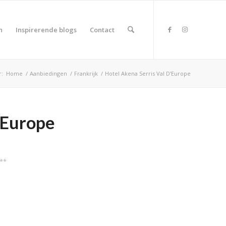
n
Inspirerende blogs
Contact
r:
Home
/
Aanbiedingen
/
Frankrijk
/
Hotel Akena Serris Val D’Europe
’Europe
***