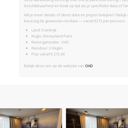
beschikbaarheid en boek op tijd als je specifieke data of f
Wil je meer details of direct data en prijzen bekijken? Beki
bevestig de gewenste reisdata — vanaf €272 per persoon.
Land: Frankrijk
Regio: Disneyland Paris
Reisorganisatie: OAD
Reisduur: 2 dagen
Prijs vanaf € 272.00
Bekijk deze reis op de website van
OAD