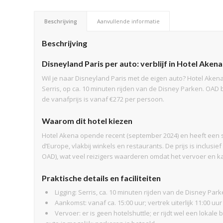
Beschrijving
Aanvullende informatie
Beschrijving
Disneyland Paris per auto: verblijf in Hotel Akena
Wil je naar Disneyland Paris met de eigen auto? Hotel Akena
Serris, op ca. 10 minuten rijden van de Disney Parken. OAD 
de vanafprijs is vanaf €272 per persoon.
Waarom dit hotel kiezen
Hotel Akena opende recent (september 2024) en heeft een stra
d’Europe, vlakbij winkels en restaurants. De prijs is inclusi
OAD), wat veel reizigers waarderen omdat het vervoer en ka
Praktische details en faciliteiten
Ligging: Serris, ca. 10 minuten rijden van de Disney Park
Aankomst: vanaf ca. 15:00 uur; vertrek uiterlijk 11:00 uu
Vervoer: er is geen hotelshuttle; er rijdt wel een lokal