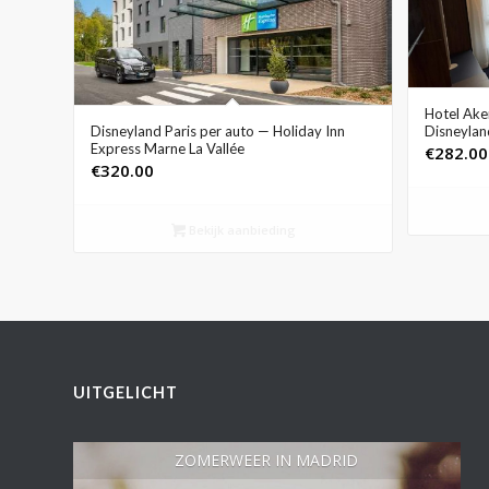
Hotel Aken
Disneyland Paris per auto — Holiday Inn
Disneylan
Express Marne La Vallée
€
282.00
€
320.00
Bekijk aanbieding
UITGELICHT
ZOMERWEER IN MADRID