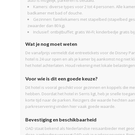
auto is mogelijk; parkeren is betaald.
Kamers: diverse types voor 2 tot 4 personen. Alle kamers
badkamer met bad of douche.
Gezinnen: familiekamers met stapelbed (stapelbed gesch
zwaarder dan 80 kg).
Inclusief: ontbijtbuffet; gratis Wi‑Fi; kinderbedje gratis b
Wat je nog moet weten
De vanafprijs vermeldt dat entreetickets voor de Disney Par
hotel is 24 uur open en als je kamer bij aankomst nog niet kl
het hotel achterlaten. Houd rekening met lokale belastingen
Voor wie is dit een goede keuze?
Dit hotel is vooral geschikt voor gezinnen en koppels die me
hebben. Doordat het hotel in Serris ligt, heb je snelle toegan
korte tijd naar de parken. Reizigers die waarde hechten a
parkreservering vinden hier vaak goede waarde.
Bevestiging en beschikbaarheid
OAD staat bekend als Nederlandse reisaanbieder met georg
deze aanbieding verzorgt OAD ook je parkreservering. Popul