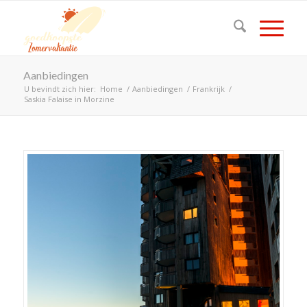
Aanbiedingen
U bevindt zich hier:
Home
/
Aanbiedingen
/
Frankrijk
/
Saskia Falaise in Morzine