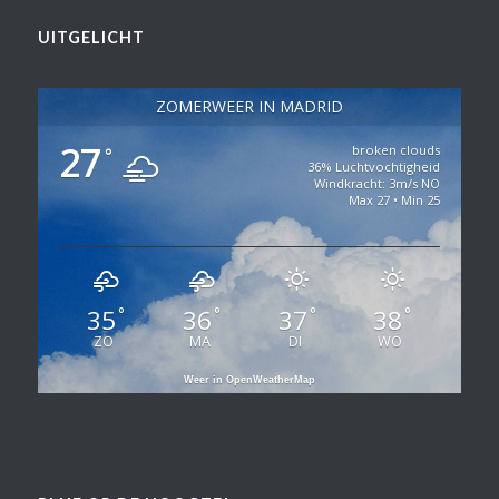
UITGELICHT
ZOMERWEER IN MADRID
27
broken clouds
°
36% Luchtvochtigheid
Windkracht: 3m/s NO
Max 27 • Min 25
35
36
37
38
°
°
°
°
ZO
MA
DI
WO
Weer in OpenWeatherMap