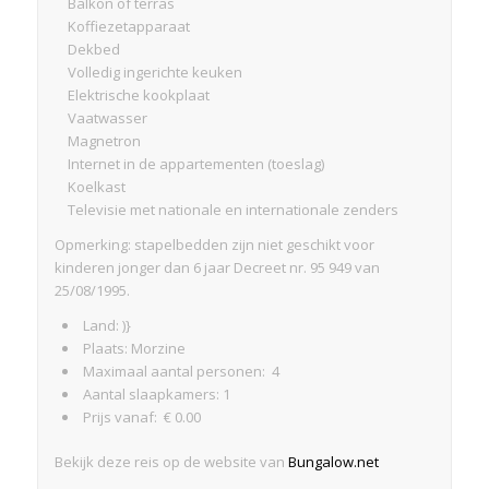
Balkon of terras
Koffiezetapparaat
Dekbed
Volledig ingerichte keuken
Elektrische kookplaat
Vaatwasser
Magnetron
Internet in de appartementen (toeslag)
Koelkast
Televisie met nationale en internationale zenders
Opmerking: stapelbedden zijn niet geschikt voor
kinderen jonger dan 6 jaar Decreet nr. 95 949 van
25/08/1995.
Land: )}
Plaats: Morzine
Maximaal aantal personen: 4
Aantal slaapkamers: 1
Prijs vanaf: € 0.00
Bekijk deze reis op de website van
Bungalow.net