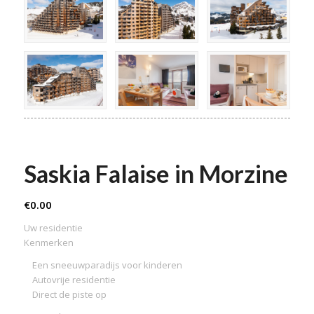
Saskia Falaise in Morzine
€
0.00
Uw residentie
Kenmerken
Een sneeuwparadijs voor kinderen
Autovrije residentie
Direct de piste op