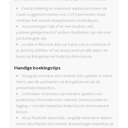
Exacte indeling en maximum aantal personen: de
naam suggereert opties voor 2 of 4 personen, maar
verifieer het aantal slaapplaatsen en bedtypes.
Voorzieningen: kijk of er een keuken, wifi,
parkeergelegenheid of andere faciliteiten zijn die voor
jou belangrijk zijn.
Locatie in Morzine: kies op basis van je voorkeur of
je dicht bij skiliften of het dorpscentrum wilt zitten; de
kaart op Bungalow.net helpt bij deze keuze.
Handige boekingstips
Vraag bij voorkeur een recente foto-update of extra
foto’s aan de aanbieder via Bungalow.net als de
presentatie beperkt is.
Controleer recensies van eerdere gasten voor
praktische informatie over netheid, communicatie en
ligging — sociale bewijslast helpt bij een betrouwbare
keuze.
Als je flexibele data hebt, vergelijk meerdere weken:
soms verschijnen last-minute annuleringen waardoor je