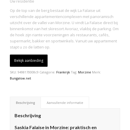
Uw residentie
Op de top van de berg bestaat de wijk La Falaise uit
verschillende appartementencomplexen met panoramisch
uitzicht over de vallei van Morzine. U vindt La Falaise direct bij
binnenkomst van het skiresort Avoriaz, vlakbij de parking. Om
de hoek zijn riante voorzieningen als restaurants, cafés,
supermarkt, bakker en sportwinkels. Vanuit uw appartement
stapt u zo de latten op.
Bekijk aanbieding
SKU:
9498170008c9
Categorie:
Frankrijk
Tag:
Morzine
Merk:
Bungalow.net
Beschrijving
Aanvullende informatie
Beschrijving
Saskia Falaise in Morzine: praktisch en