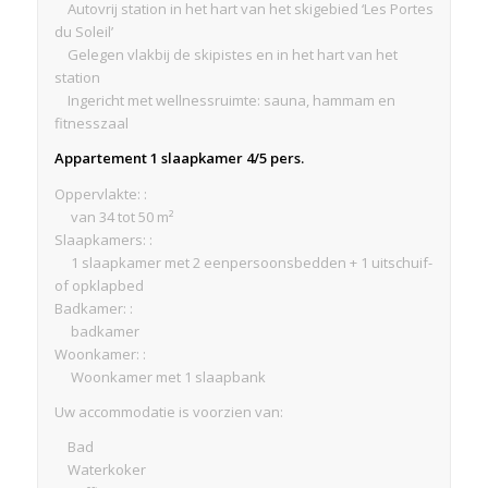
Autovrij station in het hart van het skigebied ‘Les Portes
du Soleil’
Gelegen vlakbij de skipistes en in het hart van het
station
Ingericht met wellnessruimte: sauna, hammam en
fitnesszaal
Appartement 1 slaapkamer 4/5 pers.
Oppervlakte: :
van 34 tot 50 m²
Slaapkamers: :
1 slaapkamer met 2 eenpersoonsbedden + 1 uitschuif-
of opklapbed
Badkamer: :
badkamer
Woonkamer: :
Woonkamer met 1 slaapbank
Uw accommodatie is voorzien van:
Bad
Waterkoker