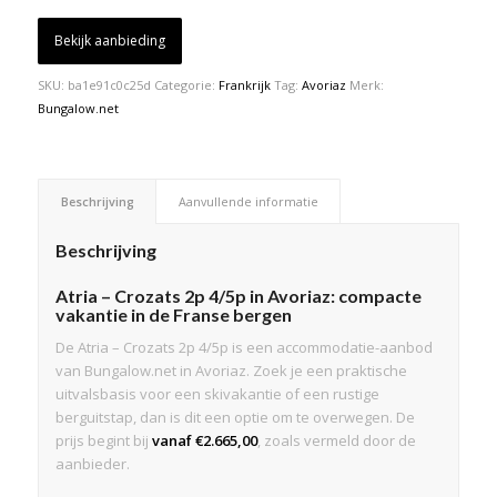
Bekijk aanbieding
SKU:
ba1e91c0c25d
Categorie:
Frankrijk
Tag:
Avoriaz
Merk:
Bungalow.net
Beschrijving
Aanvullende informatie
Beschrijving
Atria – Crozats 2p 4/5p in Avoriaz: compacte
vakantie in de Franse bergen
De Atria – Crozats 2p 4/5p is een accommodatie-aanbod
van Bungalow.net in Avoriaz. Zoek je een praktische
uitvalsbasis voor een skivakantie of een rustige
berguitstap, dan is dit een optie om te overwegen. De
prijs begint bij
vanaf €2.665,00
, zoals vermeld door de
aanbieder.