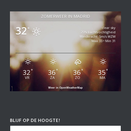
ZOMERWEER IN MADRID
32
clear sky
°
25% Luchtvochtigheid
Windkracht: 5m/s WZW
Max 33 • Min 31
32
36
36
35
°
°
°
°
VR
ZA
ZO
MA
Weer in OpenWeatherMap
BLIJF OP DE HOOGTE!