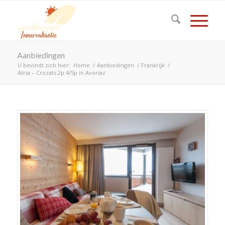
Aanbiedingen
U bevindt zich hier:
Home
/
Aanbiedingen
/
Frankrijk
/
Atria – Crozats 2p 4/5p in Avoriaz