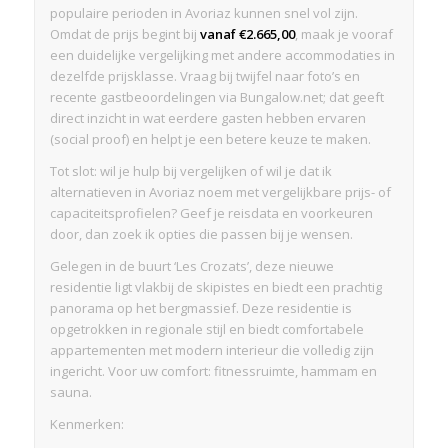
populaire perioden in Avoriaz kunnen snel vol zijn.
Omdat de prijs begint bij
vanaf €2.665,00
, maak je vooraf
een duidelijke vergelijking met andere accommodaties in
dezelfde prijsklasse. Vraag bij twijfel naar foto’s en
recente gastbeoordelingen via Bungalow.net; dat geeft
direct inzicht in wat eerdere gasten hebben ervaren
(social proof) en helpt je een betere keuze te maken.
Tot slot: wil je hulp bij vergelijken of wil je dat ik
alternatieven in Avoriaz noem met vergelijkbare prijs- of
capaciteitsprofielen? Geef je reisdata en voorkeuren
door, dan zoek ik opties die passen bij je wensen.
Gelegen in de buurt ‘Les Crozats’, deze nieuwe
residentie ligt vlakbij de skipistes en biedt een prachtig
panorama op het bergmassief. Deze residentie is
opgetrokken in regionale stijl en biedt comfortabele
appartementen met modern interieur die volledig zijn
ingericht. Voor uw comfort: fitnessruimte, hammam en
sauna.
Kenmerken: