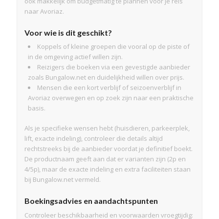
ook makkelijk om budgetmatig te plannen voor je reis
naar Avoriaz.
Voor wie is dit geschikt?
Koppels of kleine groepen die vooral op de piste of
in de omgeving actief willen zijn.
Reizigers die boeken via een gevestigde aanbieder
zoals Bungalow.net en duidelijkheid willen over prijs.
Mensen die een kort verblijf of seizoenverblijf in
Avoriaz overwegen en op zoek zijn naar een praktische
basis.
Als je specifieke wensen hebt (huisdieren, parkeerplek,
lift, exacte indeling), controleer die details altijd
rechtstreeks bij de aanbieder voordat je definitief boekt.
De productnaam geeft aan dat er varianten zijn (2p en
4/5p), maar de exacte indeling en extra faciliteiten staan
bij Bungalow.net vermeld.
Boekingsadvies en aandachtspunten
Controleer beschikbaarheid en voorwaarden vroegtijdig: