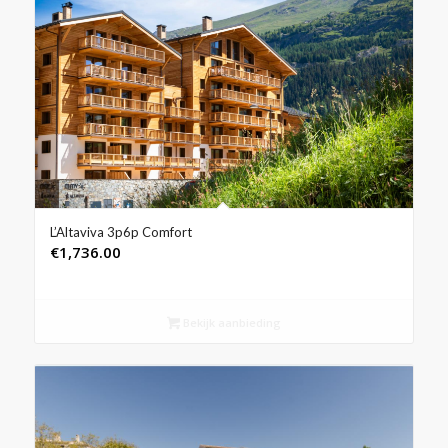
L’Altaviva 3p6p Comfort
€
1,736.00
Bekijk aanbieding