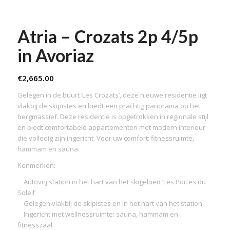
Atria – Crozats 2p 4/5p
in Avoriaz
€
2,665.00
Gelegen in de buurt ‘Les Crozats’, deze nieuwe residentie ligt
vlakbij de skipistes en biedt een prachtig panorama op het
bergmassief. Deze residentie is opgetrokken in regionale stijl
en biedt comfortabele appartementen met modern interieur
die volledig zijn ingericht. Voor uw comfort: fitnessruimte,
hammam en sauna.
Kenmerken:
Autovrij station in het hart van het skigebied ‘Les Portes du
Soleil’
Gelegen vlakbij de skipistes en in het hart van het station
Ingericht met wellnessruimte: sauna, hammam en
fitnesszaal