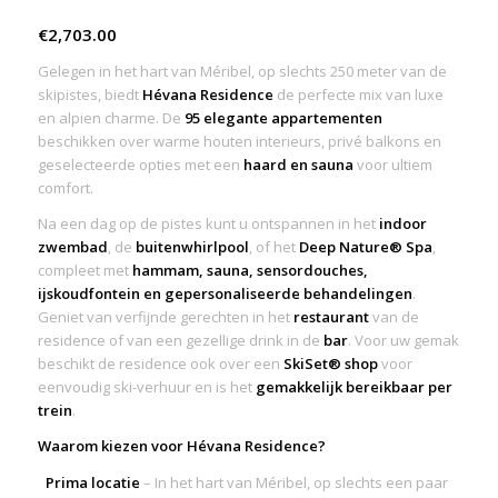
€
2,703.00
Gelegen in het hart van Méribel, op slechts 250 meter van de
skipistes, biedt
Hévana Residence
de perfecte mix van luxe
en alpien charme. De
95 elegante appartementen
beschikken over warme houten interieurs, privé balkons en
geselecteerde opties met een
haard en sauna
voor ultiem
comfort.
Na een dag op de pistes kunt u ontspannen in het
indoor
zwembad
, de
buitenwhirlpool
, of het
Deep Nature® Spa
,
compleet met
hammam, sauna, sensordouches,
ijskoudfontein en gepersonaliseerde behandelingen
.
Geniet van verfijnde gerechten in het
restaurant
van de
residence of van een gezellige drink in de
bar
. Voor uw gemak
beschikt de residence ook over een
SkiSet® shop
voor
eenvoudig ski-verhuur en is het
gemakkelijk bereikbaar per
trein
.
Waarom kiezen voor Hévana Residence?
Prima locatie
– In het hart van Méribel, op slechts een paar