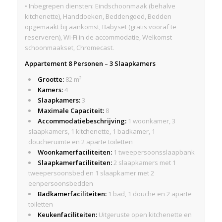
• Inbegrepen diensten: Eindschoonmaak (behalve
kitchenette), Handdoeken, Beddengoed, Bedden
opgemaakt bij aankomst, Babyset (gratis vooraf te
reserveren), Wi-Fi in de accommodatie, Welkomst
schoonmaakset, Chromecast.
Appartement 8 Personen – 3 Slaapkamers
Grootte:
82 m²
Kamers:
4
Slaapkamers:
3
Maximale Capaciteit:
8
Accommodatiebeschrijving:
1 woonkamer, 3
slaapkamers, 1 kitchenette, 1 badkamer, 1
doucheruimte en 2 aparte toiletten
Woonkamerfaciliteiten:
1 tweepersoonsslaapbank
Slaapkamerfaciliteiten:
2 slaapkamers met 1
tweepersoonsbed en 1 slaapkamer met 2
eenpersoonsbedden
Badkamerfaciliteiten:
1 bad, 1 douche en 2 aparte
toiletten
Keukenfaciliteiten:
Uitgeruste open kitchenette en