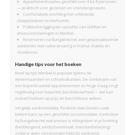
Appartementsopties geschikt voor 4 tot 8 personen
— praktisch voor gezinnen en vriendengroepen.
Comfortabele inrichting met voldoende
slaapplaatsen en leefruimte.
Praktische ligging ten opzichte van skiliften en
dorpsvoorzieningen in Meribel.
Reserveren via Bungalow.net, een gespecialiseerde
aanbieder met ruime ervaring in Franse chalets en
residences.
Handige tips voor het boeken
Boek op tijd: Meribel is populair tijdens de
wintermaanden en schoolvakanties. De combinatie van
een beperkt aantal appartementen en hoge vraag zorgt
regelmatig voor beperkte beschikbaarheid — dat kan
invloed hebben op prijs en beschikbare weken.
Vergelijk aankomstdata: flexibele data bieden vaak
betere kans op een geschikte accommodatie. Controleer
bij Bungalow.net wat precies is inbegrepen in je boeking
(beddengoed, eindschoonmaak, toeristenbelasting)
zodat je geen verrassingen hebt bij aankomst.