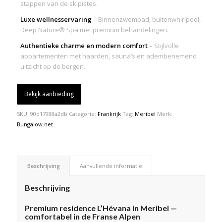
stappen van de skipistes.
Luxe wellnesservaring
– Binnenzwembad, buitenwhirlpool,
Deep Nature® Spa met premium behandelingen.
Authentieke charme en modern comfort
– Stijlvolle
appartementen met haarden, sauna’s en adembenemend
uitzicht op de bergen.
Bekijk aanbieding
SKU:
90d17988a2db
Categorie:
Frankrijk
Tag:
Meribel
Merk:
Bungalow.net
Beschrijving
Aanvullende informatie
Beschrijving
Premium residence L’Hévana in Meribel —
comfortabel in de Franse Alpen