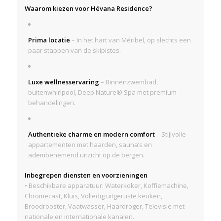
Waarom kiezen voor Hévana Residence?
Prima locatie
– In het hart van Méribel, op slechts een
paar stappen van de skipistes.
Luxe wellnesservaring
– Binnenzwembad,
buitenwhirlpool, Deep Nature® Spa met premium
behandelingen.
Authentieke charme en modern comfort
– Stijlvolle
appartementen met haarden, sauna’s en
adembenemend uitzicht op de bergen.
Inbegrepen diensten en voorzieningen
• Beschikbare apparatuur: Waterkoker, Koffiemachine,
Chromecast, Kluis, Volledig uitgeruste keuken,
Broodrooster, Vaatwasser, Haardroger, Televisie met
nationale en internationale kanalen.