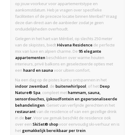
op jouw voorkeur voor appartementstype en
aankomstdatum. Heb je vragen over specifieke
faciliteiten of de precieze locatie binnen Meribel? Vraag
deze dan direct aan de aanbieder zodat je geen
onduidelijkheden overhoudt.
Gelegen in het hart van Méribel, op slechts 250 meter
van de skipistes, biedt
Hévana Residence
de perfecte
mix van luxe en alpien charme. De
95 elegante
appartementen
beschikken over warme houten
interieurs, privé balkons en geselecteerde opties met
een
haard en sauna
voor ultiem comfort.
Na een dag op de pistes kunt u ontspannen in het
indoor zwembad
, de
buitenwhirlpool
, of het
Deep
Nature® Spa
, compleet met
hammam, sauna,
sensordouches, ijskoudfontein en gepersonaliseerde
behandelingen
. Geniet van verfijnde gerechten in het
restaurant
van de residence of van een gezellige drink
in de
bar
. Voor uw gemak beschikt de residence ook
over een
SkiSet® shop
voor eenvoudig ski-verhuur en is
het
gemakkelijk bereikbaar per trein
.