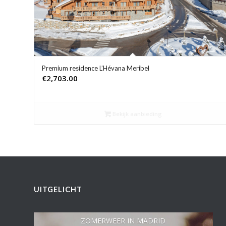
Premium residence L’Hévana Meribel
€
2,703.00
Bekijk aanbieding
UITGELICHT
ZOMERWEER IN MADRID