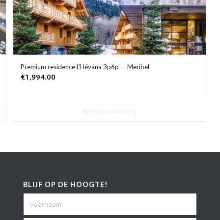
Premium residence L’Hévana 3p6p — Meribel
€
1,994.00
Bekijk aanbieding
BLIJF OP DE HOOGTE!