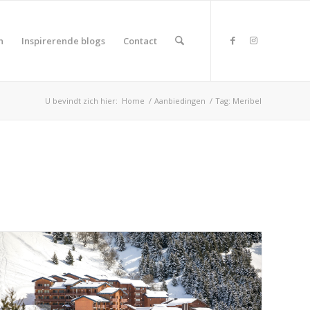
n
Inspirerende blogs
Contact
U bevindt zich hier:
Home
/
Aanbiedingen
/
Tag: Meribel
duct Land
duct Rating
duct Wifi