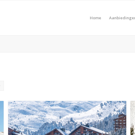
Home
Aanbiedinge
Pro
Product Prijs vanaf €
Pro
Product Type vakantie
Pro