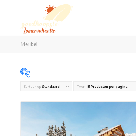
Meribel
Sorteer op
Standaard
Toon
15 Producten per pagina
Op voorraad
Product Maximaal aantal personen
Product Reisorganisatie
Product Zwembad