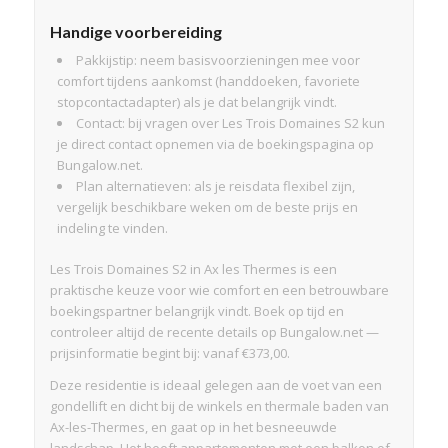
Handige voorbereiding
Pakkijstip: neem basisvoorzieningen mee voor
comfort tijdens aankomst (handdoeken, favoriete
stopcontactadapter) als je dat belangrijk vindt.
Contact: bij vragen over Les Trois Domaines S2 kun
je direct contact opnemen via de boekingspagina op
Bungalow.net.
Plan alternatieven: als je reisdata flexibel zijn,
vergelijk beschikbare weken om de beste prijs en
indeling te vinden.
Les Trois Domaines S2 in Ax les Thermes is een
praktische keuze voor wie comfort en een betrouwbare
boekingspartner belangrijk vindt. Boek op tijd en
controleer altijd de recente details op Bungalow.net —
prijsinformatie begint bij: vanaf €373,00.
Deze residentie is ideaal gelegen aan de voet van een
gondellift en dicht bij de winkels en thermale baden van
Ax-les-Thermes, en gaat op in het besneeuwde
landschap. Het heeft appartementen met een balkon of