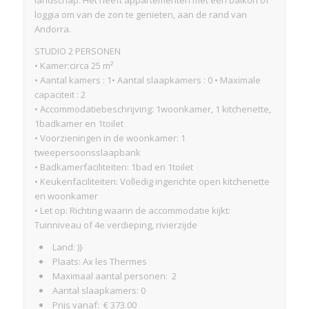
loggia om van de zon te genieten, aan de rand van
Andorra.
STUDIO 2 PERSONEN
• Kamer:circa 25 m²
• Aantal kamers : 1• Aantal slaapkamers : 0 • Maximale
capaciteit : 2
• Accommodatiebeschrijving: 1woonkamer, 1 kitchenette,
1badkamer en 1toilet
• Voorzieningen in de woonkamer: 1
tweepersoonsslaapbank
• Badkamerfaciliteiten: 1bad en 1toilet
• Keukenfaciliteiten: Volledig ingerichte open kitchenette
en woonkamer
• Let op: Richting waarin de accommodatie kijkt:
Tuinniveau of 4e verdieping, rivierzijde
Land: )}
Plaats: Ax les Thermes
Maximaal aantal personen: 2
Aantal slaapkamers: 0
Prijs vanaf: € 373.00