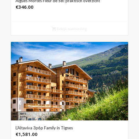
Aigues Mortes Fleur de Sel: praktisch overzicht
€
346.00
Bekijk aanbieding
L’Altaviva 3p6p Family in Tignes
€
1,581.00