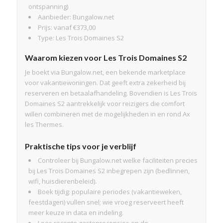
ontspanning)
Aanbieder: Bungalow.net
Prijs: vanaf €373,00
Type: Les Trois Domaines S2
Waarom kiezen voor Les Trois Domaines S2
Je boekt via Bungalow.net, een bekende marketplace
voor vakantiewoningen. Dat geeft extra zekerheid bij
reserveren en betaalafhandeling. Bovendien is Les Trois
Domaines S2 aantrekkelijk voor reizigers die comfort
willen combineren met de mogelijkheden in en rond Ax
les Thermes.
Praktische tips voor je verblijf
Controleer bij Bungalow.net welke faciliteiten precies
bij Les Trois Domaines S2 inbegrepen zijn (bedlinnen,
wifi, huisdierenbeleid).
Boek tijdig: populaire periodes (vakantieweken,
feestdagen) vullen snel; wie vroeg reserveert heeft
meer keuze in data en indeling.
Lees recente gastenrecensies op de