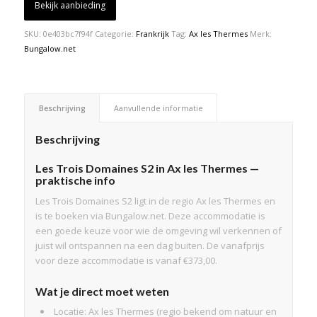
Bekijk aanbieding
SKU:
0e403bc7f94f
Categorie:
Frankrijk
Tag:
Ax les Thermes
Merk:
Bungalow.net
Beschrijving
Aanvullende informatie
Beschrijving
Les Trois Domaines S2 in Ax les Thermes —
praktische info
Les Trois Domaines S2 ligt in de regio Ax les Thermes en
is te boeken via Bungalow.net. Deze accommodatie is
een goede keuze voor wie de omgeving wil verkennen of
juist wil ontspannen na een dag buiten. De vanafprijs
voor deze accommodatie is vanaf €373,00.
Wat je direct moet weten
Locatie: Ax les Thermes (regio bekend om natuur en