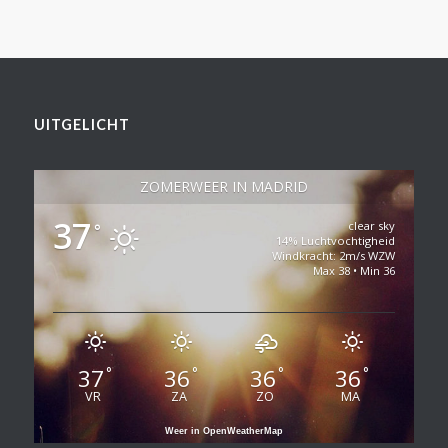
UITGELICHT
ZOMERWEER IN MADRID
37
clear sky
°
14% Luchtvochtigheid
Windkracht: 2m/s WZW
Max 38 • Min 36
37
36
36
36
°
°
°
°
VR
ZA
ZO
MA
Weer in OpenWeatherMap