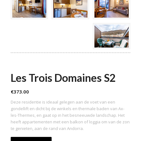
Les Trois Domaines S2
€
373.00
Deze residentie is ideaal gelegen aan de voet van een
gondellift en dicht bij de winkels en thermale baden van Ax-
les-Thermes, en gaat op in het besneeuwde landschap. Het
heeft appartementen met een balkon of loggia om van de zon
te genieten, aan de rand van Andorra.