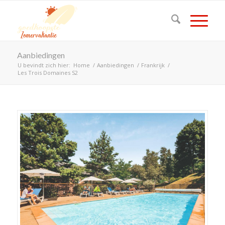
Aanbiedingen
U bevindt zich hier:
Home
/
Aanbiedingen
/
Frankrijk
/
Les Trois Domaines S2