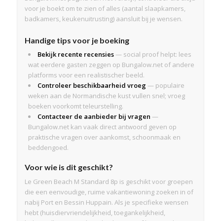
voor je boekt om te zien of alles (aantal slaapkamers,
badkamers, keukenuitrusting) aansluit bij je wensen.
Handige tips voor je boeking
Bekijk recente recensies
— social proof helpt: lees
wat eerdere gasten zeggen op Bungalow.net of andere
platforms voor een realistischer beeld.
Controleer beschikbaarheid vroeg
— populaire
weken aan de Normandische kust vullen snel; vroeg
boeken voorkomt teleurstelling.
Contacteer de aanbieder bij vragen
—
Bungalow.net kan vaak direct antwoord geven op
praktische vragen over aankomst, schoonmaak en
beddengoed.
Voor wie is dit geschikt?
Le Green Beach M Standard 8p is geschikt voor groepen
die een eenvoudige, ruime vakantiewoning zoeken in of
nabij Port en Bessin Huppain. Als je specifieke wensen
hebt (huisdiervriendelijkheid, toegankelijkheid,