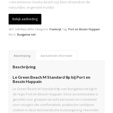
• Het immense Omaha Beach (op 8 km afstand) en de
natuurlijke, ongerepte kustlijn.
Bekijk aanbieding
SKU:
b4044a2c693e
Categorie:
Frankrijk
Tag:
Port en Bessin Huppain
Merk:
Bungalow.net
Beschrijving
Aanvullende informatie
Beschrijving
Le Green Beach M Standard 8p bij Port en
Bessin Huppain
Le Green Beach M Standard 8p van Bungalow.net ligt in
de regio Port en Bessin Huppain. Deze accommodatie is
geschikt voor groepen tot acht personen en is bedoeld
voor reizigers die comfortabele, praktische verblijven
zoeken in deze Normandische kustomgeving. Hieronder