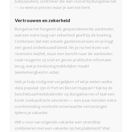
babyspullen), controleer die dan vooraf bij Bungalow.net
— zo weet je precies waar je aan toe bent.
Vertrouwen en zekerheid
Bungalow.net fungeert als gespecialiseerde aanbieder,
wat een extra laag van zekerheid geeft bij de boeking.
Combineer dat met actuele gastenrecensies en je krijgt
een goed onderbouwd beeld. Als je na het lezen van
recensies twijfelt, stuur een bericht naar de aanbieder;
vaak reageren zij snel en geven praktische informatie
terug, wat je beslissing makkelijker maakt
(wederkerigheid in actie).
Heb je hulp nodig met vergelijken of wil je weten welke
data populair zijn in Port en Bessin Huppain? Kijk bij de
beschikbaarheidskalender op Bungalow.net of laat een
korte zoekopdracht uitvoeren — een paar minuten extra
voorbereiding voorkomt onverwachte verrassingen
tijdens je vakantie.
Wilt u voor uw volgende vakantie een strandtrip
combineren met een vakantie op het platteland? Wat