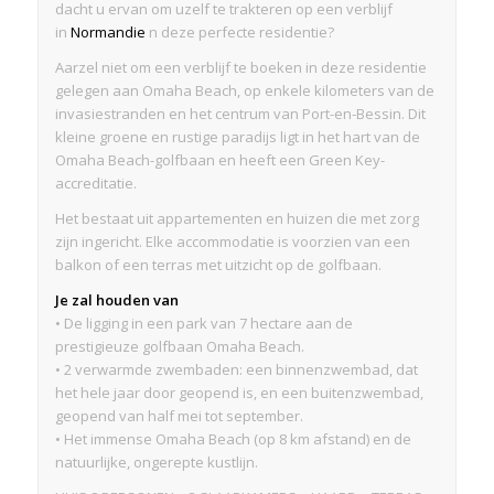
dacht u ervan om uzelf te trakteren op een verblijf
in
Normandie
n deze perfecte residentie?
Aarzel niet om een verblijf te boeken in deze residentie
gelegen aan Omaha Beach, op enkele kilometers van de
invasiestranden en het centrum van Port-en-Bessin. Dit
kleine groene en rustige paradijs ligt in het hart van de
Omaha Beach-golfbaan en heeft een Green Key-
accreditatie.
Het bestaat uit appartementen en huizen die met zorg
zijn ingericht. Elke accommodatie is voorzien van een
balkon of een terras met uitzicht op de golfbaan.
Je zal houden van
• De ligging in een park van 7 hectare aan de
prestigieuze golfbaan Omaha Beach.
• 2 verwarmde zwembaden: een binnenzwembad, dat
het hele jaar door geopend is, en een buitenzwembad,
geopend van half mei tot september.
• Het immense Omaha Beach (op 8 km afstand) en de
natuurlijke, ongerepte kustlijn.