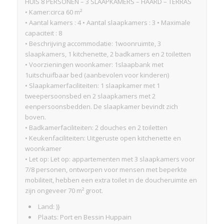
HUIS 8 PERSONEN – 3 SLAAPKAMERS – HAARD – TERRAS
• Kamer:circa 60 m²
• Aantal kamers : 4 • Aantal slaapkamers : 3 • Maximale
capaciteit : 8
• Beschrijving accommodatie: 1woonruimte, 3
slaapkamers, 1 kitchenette, 2 badkamers en 2 toiletten
• Voorzieningen woonkamer: 1slaapbank met
1uitschuifbaar bed (aanbevolen voor kinderen)
• Slaapkamerfaciliteiten: 1 slaapkamer met 1
tweepersoonsbed en 2 slaapkamers met 2
eenpersoonsbedden. De slaapkamer bevindt zich
boven.
• Badkamerfaciliteiten: 2 douches en 2 toiletten
• Keukenfaciliteiten: Uitgeruste open kitchenette en
woonkamer
• Let op: Let op: appartementen met 3 slaapkamers voor
7/8 personen, ontworpen voor mensen met beperkte
mobiliteit, hebben een extra toilet in de doucheruimte en
zijn ongeveer 70 m² groot.
Land: )}
Plaats: Port en Bessin Huppain