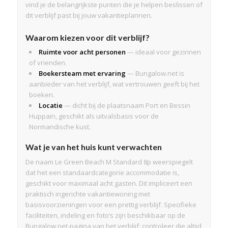
vind je de belangrijkste punten die je helpen beslissen of
dit verblijf past bij jouw vakantieplannen.
Waarom kiezen voor dit verblijf?
Ruimte voor acht personen
— ideaal voor gezinnen
of vrienden.
Boekersteam met ervaring
— Bungalow.net is
aanbieder van het verblijf, wat vertrouwen geeft bij het
boeken.
Locatie
— dicht bij de plaatsnaam Port en Bessin
Huppain, geschikt als uitvalsbasis voor de
Normandische kust.
Wat je van het huis kunt verwachten
De naam Le Green Beach M Standard 8p weerspiegelt
dat het een standaardcategorie accommodatie is,
geschikt voor maximaal acht gasten. Dit impliceert een
praktisch ingerichte vakantiewoning met
basisvoorzieningen voor een prettig verblijf. Specifieke
faciliteiten, indeling en foto’s zijn beschikbaar op de
Bungalow.net-pagina van het verblijf; controleer die altijd