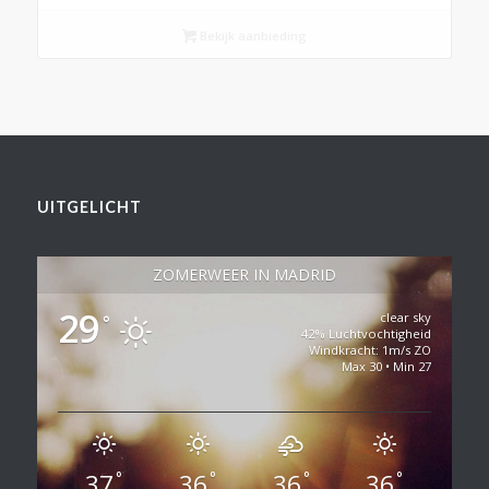
Bekijk aanbieding
UITGELICHT
ZOMERWEER IN MADRID
29
clear sky
°
42% Luchtvochtigheid
Windkracht: 1m/s ZO
Max 30 • Min 27
37
36
36
36
°
°
°
°