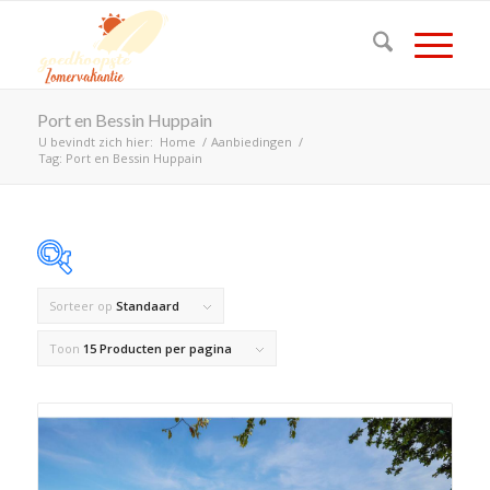
Port en Bessin Huppain
U bevindt zich hier:
Home
/
Aanbiedingen
/
Tag: Port en Bessin Huppain
Sorteer op
Standaard
Op voorraad
Toon
15 Producten per pagina
Product Land
Product Maximaal aantal personen