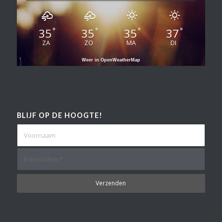
35
35
35
37
°
°
°
°
ZA
ZO
MA
DI
Weer in OpenWeatherMap
BLIJF OP DE HOOGTE!