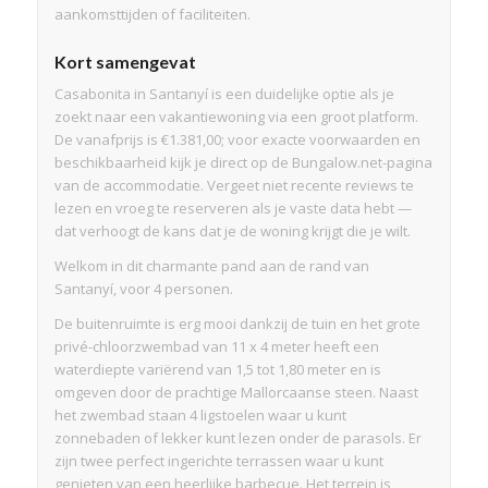
aankomsttijden of faciliteiten.
Kort samengevat
Casabonita in Santanyí is een duidelijke optie als je
zoekt naar een vakantiewoning via een groot platform.
De vanafprijs is €1.381,00; voor exacte voorwaarden en
beschikbaarheid kijk je direct op de Bungalow.net-pagina
van de accommodatie. Vergeet niet recente reviews te
lezen en vroeg te reserveren als je vaste data hebt —
dat verhoogt de kans dat je de woning krijgt die je wilt.
Welkom in dit charmante pand aan de rand van
Santanyí, voor 4 personen.
De buitenruimte is erg mooi dankzij de tuin en het grote
privé-chloorzwembad van 11 x 4 meter heeft een
waterdiepte variërend van 1,5 tot 1,80 meter en is
omgeven door de prachtige Mallorcaanse steen. Naast
het zwembad staan 4 ligstoelen waar u kunt
zonnebaden of lekker kunt lezen onder de parasols. Er
zijn twee perfect ingerichte terrassen waar u kunt
genieten van een heerlijke barbecue. Het terrein is