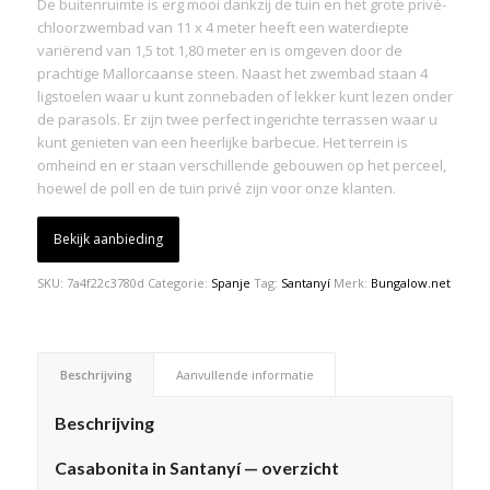
De buitenruimte is erg mooi dankzij de tuin en het grote privé-
chloorzwembad van 11 x 4 meter heeft een waterdiepte
variërend van 1,5 tot 1,80 meter en is omgeven door de
prachtige Mallorcaanse steen. Naast het zwembad staan 4
ligstoelen waar u kunt zonnebaden of lekker kunt lezen onder
de parasols. Er zijn twee perfect ingerichte terrassen waar u
kunt genieten van een heerlijke barbecue. Het terrein is
omheind en er staan verschillende gebouwen op het perceel,
hoewel de poll en de tuin privé zijn voor onze klanten.
Bekijk aanbieding
SKU:
7a4f22c3780d
Categorie:
Spanje
Tag:
Santanyí
Merk:
Bungalow.net
Beschrijving
Aanvullende informatie
Beschrijving
Casabonita in Santanyí — overzicht