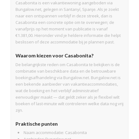
Casabonita is een vakantiewoning aangeboden via
Bungalow.net, gelegen in Santanyí, Spanje. Als je zoekt
naar een ontspannen verblijf in deze streek, dan is
Casabonita een concrete optie om te overwegen; de
vanafprijs op het moment van publicatie is vanaf
€1.381,00. Hieronder vind je heldere informatie die helpt
beslissen of deze accommodatie bij je plannen past.
Waarom kiezen voor Casabonita?
De belangrijkste reden om Casabonita te bekijken is de
combinatie van beschikbare data en de betrouwbare
boekingsafhandeling via Bungalow.net. Bungalow.net is
een bekende aanbieder van vakantieaccommodaties,
wat de boeking en het verblijf administratief
eenvoudiger maakt — dat geldt zeker als je flexibel wilt
boeken of last-minute wilt controleren welke data nog vrij
zijn.
Praktische punten
Naam accommodatie: Casabonita
Aanbieder: Bungalow.net