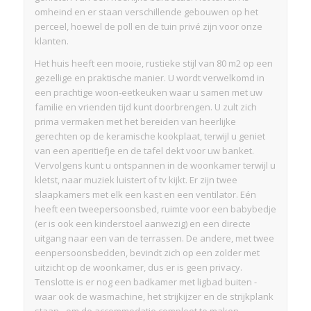
omheind en er staan verschillende gebouwen op het
perceel, hoewel de poll en de tuin privé zijn voor onze
klanten.
Het huis heeft een mooie, rustieke stijl van 80 m2 op een
gezellige en praktische manier. U wordt verwelkomd in
een prachtige woon-eetkeuken waar u samen met uw
familie en vrienden tijd kunt doorbrengen. U zult zich
prima vermaken met het bereiden van heerlijke
gerechten op de keramische kookplaat, terwijl u geniet
van een aperitiefje en de tafel dekt voor uw banket.
Vervolgens kunt u ontspannen in de woonkamer terwijl u
kletst, naar muziek luistert of tv kijkt. Er zijn twee
slaapkamers met elk een kast en een ventilator. Eén
heeft een tweepersoonsbed, ruimte voor een babybedje
(er is ook een kinderstoel aanwezig) en een directe
uitgang naar een van de terrassen. De andere, met twee
eenpersoonsbedden, bevindt zich op een zolder met
uitzicht op de woonkamer, dus er is geen privacy.
Tenslotte is er nog een badkamer met ligbad buiten -
waar ook de wasmachine, het strijkijzer en de strijkplank