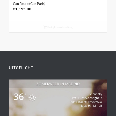
Can Reure (Can Paris)
€
1,195.00
Bekijk aanbieding
UITGELICHT
ZOMERWEER IN MADRID
36
clear sky
°
19% Luchtvochtigheid
Windkracht: 3m/s WZW
Max 36 • Min 35