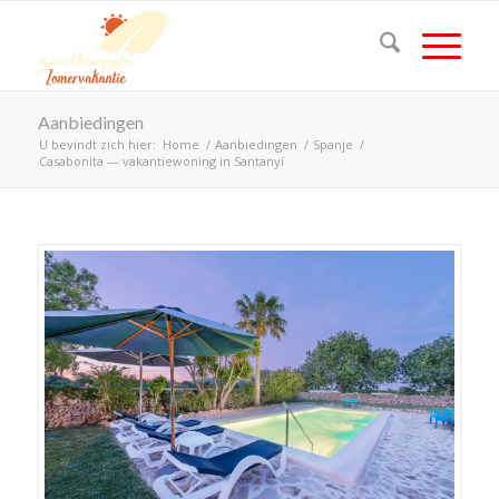
Aanbiedingen
U bevindt zich hier:
Home
/
Aanbiedingen
/
Spanje
/
Casabonita — vakantiewoning in Santanyí