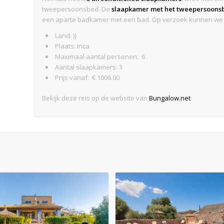
tweepersoonsbed. De
slaapkamer met het tweepersoons
een aparte badkamer met een bad. Op verzoek kunnen w
Land: )}
Plaats: Inca
Maximaal aantal personen: 6
Aantal slaapkamers: 3
Prijs vanaf: € 1006.00
Bekijk deze reis op de website van
Bungalow.net