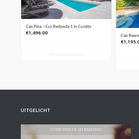
Can Pina – Eco Redonda 1 in Costitx
€
1,496.00
Can Reure
€
1,195.
Bekijk aanbieding
UITGELICHT
ZOMERWEER IN MADRID