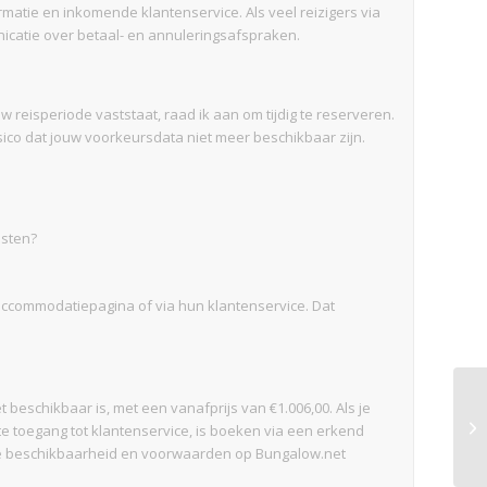
rmatie en inkomende klantenservice. Als veel reizigers via
icatie over betaal- en annuleringsafspraken.
 reisperiode vaststaat, raad ik aan om tijdig te reserveren.
sico dat jouw voorkeursdata niet meer beschikbaar zijn.
osten?
commodatiepagina of via hun klantenservice. Dat
 beschikbaar is, met een vanafprijs van €1.006,00. Als je
cte toegang tot klantenservice, is boeken via een erkend
ele beschikbaarheid en voorwaarden op Bungalow.net