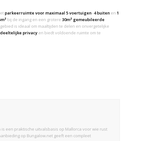
met
parkeerruimte voor maximaal 5 voertuigen
–
4 buiten
en
1
5m²
bij de ingang en een grotere
30m² gemeubileerde
t gebied is ideaal om maaltijden te delen en onvergetelijke
deeltelijke privacy
en biedt voldoende ruimte om te
a is een praktische uitvalsbasis op Mallorca voor wie rust
 aanbieding op Bungalow.net geeft een compleet