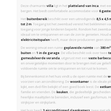
Deze charmante
villa
ligt in het
platteland van Inca
, met ee
bergen. Het biedt comfortabele accommodatie voor
6 gaste
Het
buitenbereik
beschikt over een uitnodigende
8,5 x 4,
tot 2 m
. Toegang tot het zwembad vereist het beklimmen v
toegang voor jonge kinderen beperkt. Rondom het zwemba
ideaal om te ontspannen en van de zon te genieten. Houd er
elektriciteitspalen
heeft, maar deze produceren geen stor
De woning omvat een ruime
geplaveide ruimte
van
380 m²
buiten
en
1 in de garage
. De villa beschikt ook over twee
t
gemeubileerde veranda
, uitgerust met een
vaste barbec
en onvergetelijke momenten door te brengen met uw geliefd
voldoende ruimte om te ontspannen en tot rust te komen.
Bij binnenkomst in het huis vindt u de open ruimte met de
w
voorzien van airconditioning. De
woonkamer
is de ideale p
kijkt, een dvd-film bekijkt of een goed boek leest. De
eetka
familie en vrienden. De
keuken
, die gedeeltelijk gescheide
heerlijke maaltijden te bereiden, inclusief een gasfornuis. 
strijkijzer en strijkplank.
Het huis heeft
3 airconditioned slaapkamers
: twee met e