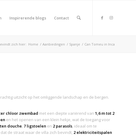
n
Inspirerende blogs
Contact
evindt zich hier:
Home
/
Aanbiedingen
/
Spanje
/
Can Tomeu in Inca
prachtig uitzicht op het omliggende landschap en de bergen.
eter chloor zwembad
met een diepte variërend van
1,6 m tot 2
den
en het openen van een klein hekje, wat de toegang voor
iten douche
,
7 ligstoelen
en
2 parasols
, ideaal om te
t de straat waar de villa zich bevindt,
2 elektriciteitspalen