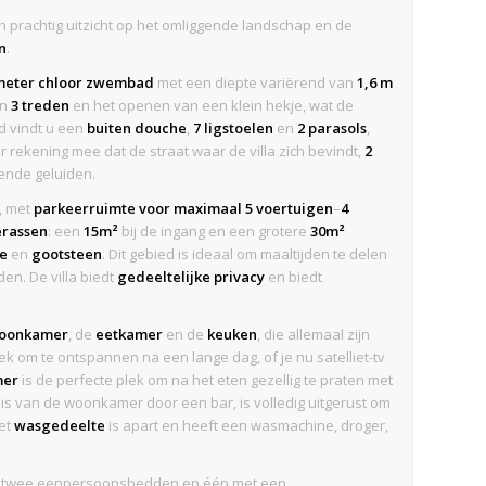
n prachtig uitzicht op het omliggende landschap en de
n
.
5 meter chloor zwembad
met een diepte variërend van
1,6 m
an
3 treden
en het openen van een klein hekje, wat de
d vindt u een
buiten douche
,
7 ligstoelen
en
2 parasols
,
 rekening mee dat de straat waar de villa zich bevindt,
2
ende geluiden.
, met
parkeerruimte voor maximaal 5 voertuigen
–
4
erassen
: een
15m²
bij de ingang en een grotere
30m²
ue
en
gootsteen
. Dit gebied is ideaal om maaltijden te delen
en. De villa biedt
gedeeltelijke privacy
en biedt
oonkamer
, de
eetkamer
en de
keuken
, die allemaal zijn
lek om te ontspannen na een lange dag, of je nu satelliet-tv
mer
is de perfecte plek om na het eten gezellig te praten met
n is van de woonkamer door een bar, is volledig uitgerust om
Het
wasgedeelte
is apart en heeft een wasmachine, droger,
lk twee eenpersoonsbedden en één met een