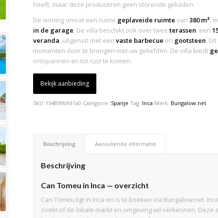
heeft, maar deze produceren geen storende geluiden.
De woning omvat een ruime
geplaveide ruimte
van
380 m²
, 
in de garage
. De villa beschikt ook over twee
terassen
: een
1
veranda
, uitgerust met een
vaste barbecue
en
gootsteen
. Di
momenten door te brengen met uw geliefden. De villa biedt
ge
ontspannen en tot rust te komen.
Bekijk aanbieding
SKU:
f54809b9d1a0
Categorie:
Spanje
Tag:
Inca
Merk:
Bungalow.net
Beschrijving
Aanvullende informatie
Beschrijving
Can Tomeu in Inca — overzicht
Can Tomeu ligt in Inca en is te boeken via Bungalow.net. Inc
zoekt of de lokale markt en omgeving wil verkennen. Deze