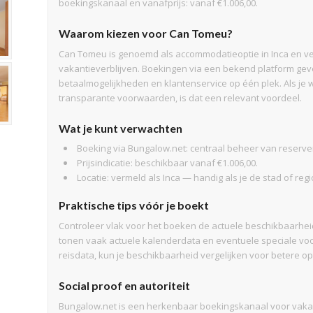
boekingskanaal en vanafprijs: vanaf €1.006,00.
Waarom kiezen voor Can Tomeu?
Can Tomeu is genoemd als accommodatieoptie in Inca en vers
vakantieverblijven. Boekingen via een bekend platform gev
betaalmogelijkheden en klantenservice op één plek. Als j
transparante voorwaarden, is dat een relevant voordeel.
Wat je kunt verwachten
Boeking via Bungalow.net: centraal beheer van reserver
Prijsindicatie: beschikbaar vanaf €1.006,00.
Locatie: vermeld als Inca — handig als je de stad of reg
Praktische tips vóór je boekt
Controleer vlak voor het boeken de actuele beschikbaarhe
tonen vaak actuele kalenderdata en eventuele speciale voo
reisdata, kun je beschikbaarheid vergelijken voor betere opt
Social proof en autoriteit
Bungalow.net is een herkenbaar boekingskanaal voor vakant