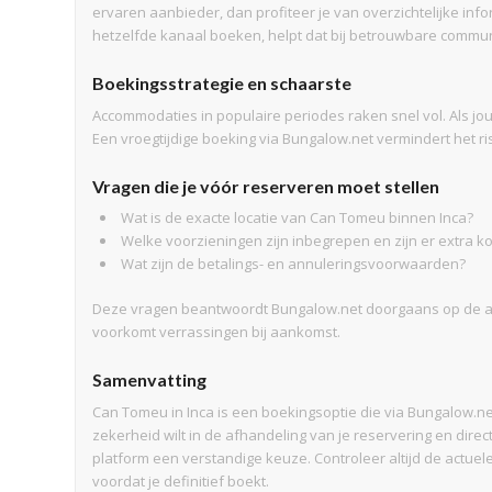
ervaren aanbieder, dan profiteer je van overzichtelijke info
hetzelfde kanaal boeken, helpt dat bij betrouwbare commun
Boekingsstrategie en schaarste
Accommodaties in populaire periodes raken snel vol. Als jouw
Een vroegtijdige boeking via Bungalow.net vermindert het ri
Vragen die je vóór reserveren moet stellen
Wat is de exacte locatie van Can Tomeu binnen Inca?
Welke voorzieningen zijn inbegrepen en zijn er extra k
Wat zijn de betalings- en annuleringsvoorwaarden?
Deze vragen beantwoordt Bungalow.net doorgaans op de ac
voorkomt verrassingen bij aankomst.
Samenvatting
Can Tomeu in Inca is een boekingsoptie die via Bungalow.net
zekerheid wilt in de afhandeling van je reservering en dire
platform een verstandige keuze. Controleer altijd de actu
voordat je definitief boekt.