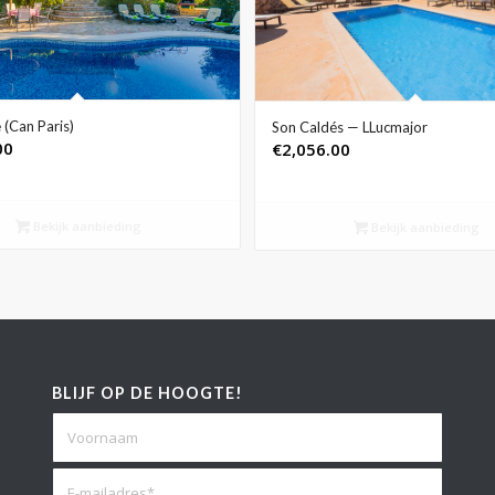
 (Can Paris)
Son Caldés — LLucmajor
00
€
2,056.00
Bekijk aanbieding
Bekijk aanbieding
BLIJF OP DE HOOGTE!