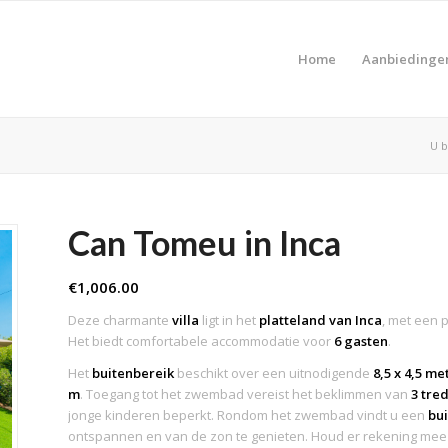
Home
Aanbiedinge
U b
Can Tomeu in Inca
€
1,006.00
Deze charmante
villa
ligt in het
platteland van Inca
, met een 
Het biedt comfortabele accommodatie voor
6 gasten
.
Het
buitenbereik
beschikt over een uitnodigende
8,5 x 4,5 m
m
. Toegang tot het zwembad vereist het beklimmen van
3 tre
jonge kinderen beperkt. Rondom het zwembad vindt u een
bu
ontspannen en van de zon te genieten. Houd er rekening mee da