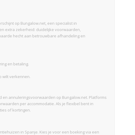
chijnt op Bungalow.net, een specialist in
en extra zekerheid: duidelijke voorwaarden,
e waarde hecht aan betrouwbare afhandeling en
ing en betaling.
io wilt verkennen.
id en annuleringsvoorwaarden op Bungalow.net. Platforms
rwaarden per accommodatie. Als je flexibel bent in
ies of kortingen.
iehuizen in Spanje. Kies je voor een boeking via een