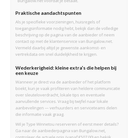
Bungalow.net voordat je betaalt.
Praktische aandachtspunten
Als je specifieke voorzieningen, huisregels of
toegangsinformatie nodig hebt, bekijk dan de volledige
beschrijving op de pagina van de aanbieder of neem
contact op met de klantenservice van Bungalow.net.
Vermeld daarbij altijd je gewenste aankomst- en
vertrekdata om snel duidelijkheid te krijgen.
Wederkerigheid: kleine extra’s die helpen bij
een keuze
Wanneer je direct via de aanbieder of het platform
boekt, kun je vaak profiteren van heldere communicatie
over sleuteloverdracht, lokale tips en eventuele
aanvullende services. Vraag bij twijfel naar lokale
aanbevelingen — verhuurders en serviceteams delen
die informatie vaak graag.
Wil je Type Winnetou reserveren of eerst meer details?
Ga naar de aanbiederpagina van Bungalow.net,
controleer de actuele prijs (vanaf €507,00) en bekijk