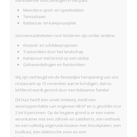
Aanvullende voorzieningen in het park:
Meerdere sport- en speelvelden
Tennisbaan
Barbecue- en kampvuurplek
Seizoensactiviteiten voor kinderen zijn onder andere:
Knutsel- en schilderprojecten
Tractorritten door het landschap
Kampvuur met brood op een stokje
Gidswandelingen en fietstochten
Wij zijn verheugd om de feestelijke heropening van ons
restaurant op 15 november aan te kondigen, dat nu
liefdevol wordt gerund door een Italiaanse familie!
Dit huis heeft een uniek ontwerp, biedt een
woonoppervlakte van ongeveer 68 m² en is geschikt voor
2 tot 6 personen. Op de begane grond is er een ruime
woonkamer met een zithoek en satelliet-tv, een eethoek
en een volledig uitgeruste keuken met 4 kookplaten, een
koelkast, een elektrische oven en een