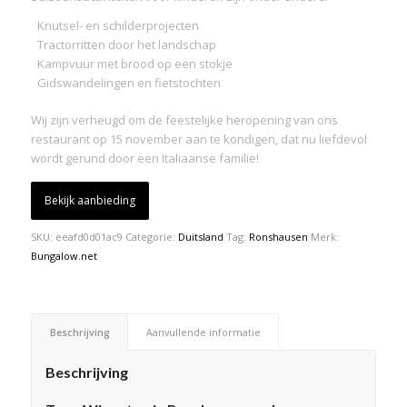
Knutsel- en schilderprojecten
Tractorritten door het landschap
Kampvuur met brood op een stokje
Gidswandelingen en fietstochten
Wij zijn verheugd om de feestelijke heropening van ons
restaurant op 15 november aan te kondigen, dat nu liefdevol
wordt gerund door een Italiaanse familie!
Bekijk aanbieding
SKU:
eeafd0d01ac9
Categorie:
Duitsland
Tag:
Ronshausen
Merk:
Bungalow.net
Beschrijving
Aanvullende informatie
Beschrijving