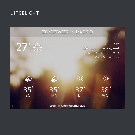
UITGELICHT
ZOMERWEER IN MADRID
27
clear sky
°
35% Luchtvochtigheid
Windkracht: 0m/s O
Max 28 • Min 25
35
35
37
38
°
°
°
°
ZO
MA
DI
WO
Weer in OpenWeatherMap