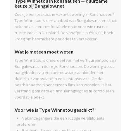
Type Winnetou in Ronshausen — duurzame
keuze bij Bungalow.net
Zoek je een praktische vakantiewoning in Ronshausen?
Type Winnetou is een aanbod van Bungalow.net en staat
bekend als een comfortabele optie voor wie rust en
ruimte zoekt in Duitsland. De vanafprijs is €507,00; boek
vroeg om beschikbare periodes te verzekeren.
Wat je meteen moet weten
Type Winnetou is onderdeel van het verhuuraanbod van
Bungalow.net in de regio Ronshausen. De woning wordt
aangeboden via een betrouwbare aanbieder met
duidelijke voorwaarden en klantenservice. Omdat
beschikbaarheid per seizoen flink kan wisselen, is het
verstandig om data en annuleringsopties te controleren
voordat je boekt.
Voor wie is Type Winnetou geschikt?
Vakantiegangers die een rustige verblijfplaats
prefereren.
Reizigers die waarde hechten aan een