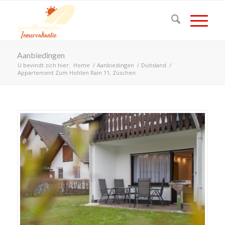
Aanbiedingen
U bevindt zich hier:
Home
/
Aanbiedingen
/
Duitsland
/
Appartement Zum Hohlen Rain 11, Züschen