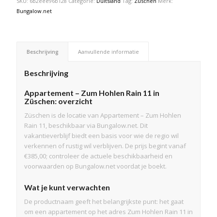
SKU:
6b2eee96b128
Categorie:
Duitsland
Tag:
Züschen
Merk:
Bungalow.net
Beschrijving
Aanvullende informatie
Beschrijving
Appartement – Zum Hohlen Rain 11 in
Züschen: overzicht
Züschen is de locatie van Appartement – Zum Hohlen
Rain 11, beschikbaar via Bungalow.net. Dit
vakantieverblijf biedt een basis voor wie de regio wil
verkennen of rustig wil verblijven. De prijs begint vanaf
€385,00; controleer de actuele beschikbaarheid en
voorwaarden op Bungalow.net voordat je boekt.
Wat je kunt verwachten
De productnaam geeft het belangrijkste punt: het gaat
om een appartement op het adres Zum Hohlen Rain 11 in