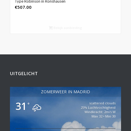
Type Robinson in Ronshausen
€
507.00
Bekijk aanbieding
UITGELICHT
ZOMERWEER IN MADRID
31
scattered clouds
°
25% Luchtvochtigheid
Windkracht: 2m/s W
Max 32 • Min 30