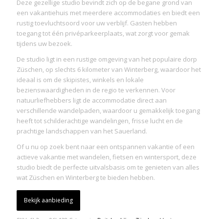
Deze gezellige studio bevindt zich op de begane grond van
een vakantiehuis met meerdere accommodaties en biedt een
rustig toevluchtsoord voor uw verblijf. Gasten hebben
toegang tot één privéparkeerplaats, wat zorgt voor gemak
tijdens uw bezoek.
De studio ligt in een rustige omgeving van het populaire dorp
Züschen, op slechts 6 kilometer van Winterberg, waardoor het
ideaal is om de skipistes, winkels en lokale
bezienswaardigheden in de regio te verkennen. Voor
natuurliefhebbers ligt de accommodatie direct aan
verschillende wandelpaden, waardoor u gemakkelijk toegang
heeft tot schilderachtige wandelingen, frisse lucht en de
prachtige landschappen van het Sauerland.
Of u nu op zoek bent naar een ontspannen vakantie of een
actieve vakantie met wandelen, fietsen en wintersport, deze
studio biedt de perfecte uitvalsbasis om te genieten van alles
wat Züschen en Winterberg te bieden hebben.
Bekijk aanbieding