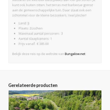
kunt ook buiten zitten: het terras met barbecue grenst
aan de gemeenschappelijke tuin. Daar staat ook een
schommel voor de kleine bezoekers. Veel plezier!
Land: )}
Plaats: Züschen
Maximaal aantal personen: 3
Aantal slaapkamers: 1
Prijs vanaf: € 385.00
Bekijk deze reis op de website van
Bungalow.net
Gerelateerde producten