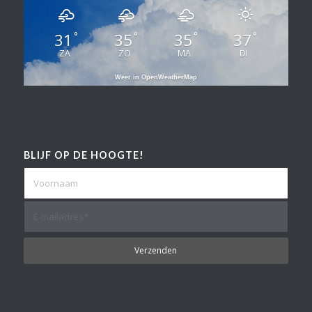
31
35
35
37
°
°
°
°
ZA
ZO
MA
DI
Weer in OpenWeatherMap
BLIJF OP DE HOOGTE!