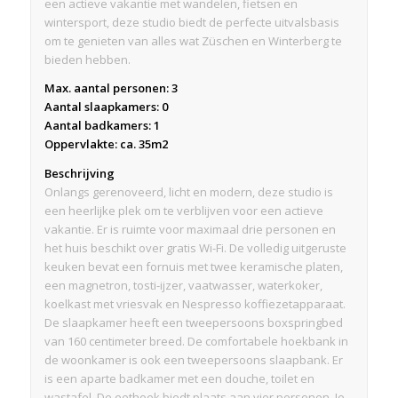
een actieve vakantie met wandelen, fietsen en
wintersport, deze studio biedt de perfecte uitvalsbasis
om te genieten van alles wat Züschen en Winterberg te
bieden hebben.
Max. aantal personen: 3
Aantal slaapkamers: 0
Aantal badkamers: 1
Oppervlakte: ca. 35m2
Beschrijving
Onlangs gerenoveerd, licht en modern, deze studio is
een heerlijke plek om te verblijven voor een actieve
vakantie. Er is ruimte voor maximaal drie personen en
het huis beschikt over gratis Wi-Fi. De volledig uitgeruste
keuken bevat een fornuis met twee keramische platen,
een magnetron, tosti-ijzer, vaatwasser, waterkoker,
koelkast met vriesvak en Nespresso koffiezetapparaat.
De slaapkamer heeft een tweepersoons boxspringbed
van 160 centimeter breed. De comfortabele hoekbank in
de woonkamer is ook een tweepersoons slaapbank. Er
is een aparte badkamer met een douche, toilet en
wastafel. De eethoek biedt plaats aan vier personen. Je