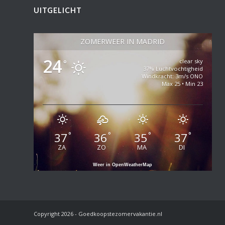
UITGELICHT
ZOMERWEER IN MADRID
24
clear sky
°
37% Luchtvochtigheid
Windkracht: 3m/s ONO
Max 25 • Min 23
37
36
35
37
°
°
°
°
ZA
ZO
MA
DI
Weer in OpenWeatherMap
Copyright
2026 - Goedkoopstezomervakantie.nl