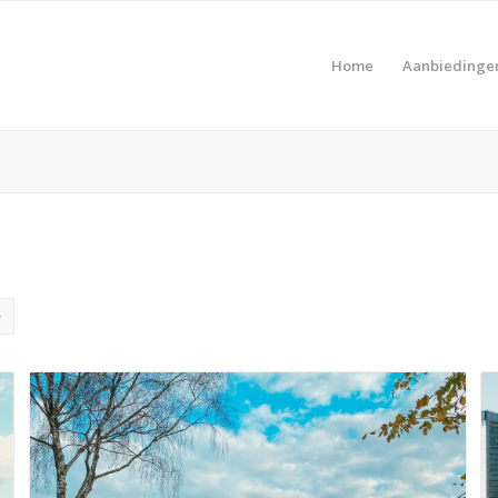
Home
Aanbiedinge
Pro
Product Prijs vanaf €
Pro
Product Type vakantie
Pro