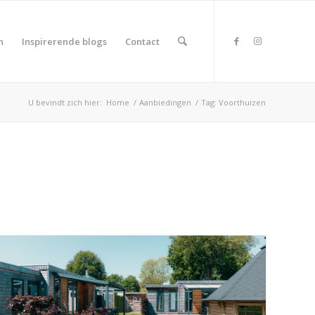
n
Inspirerende blogs
Contact
U bevindt zich hier:
Home
/
Aanbiedingen
/
Tag: Voorthuizen
duct Land
duct Rating
duct Wifi