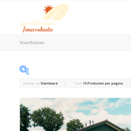
Voorthuizen
Sorteer op
Standaard
Toon
15 Producten per pagina
Op voorraad
Product Maximaal aantal personen
Product Reisorganisatie
Product Zwembad