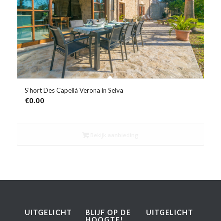
Product Prijs vanaf €
Product Rating
Product Reisorganisatie
Product Type vakantie
S’hort Des Capellà Verona in Selva
€
0.00
Product Wifi
Product Zwembad
Bekijk aanbieding
UITGELICHT
BLIJF OP DE
UITGELICHT
HOOGTE!