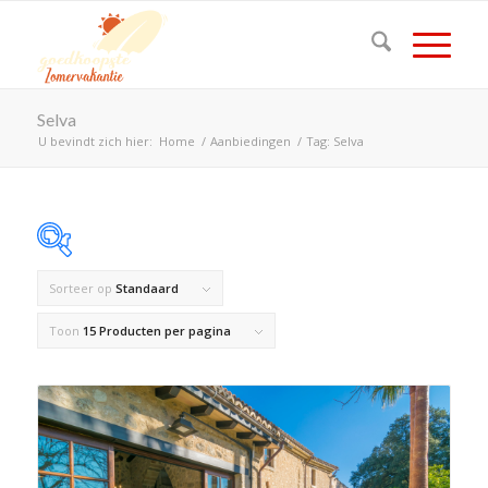
Selva
U bevindt zich hier:
Home
/
Aanbiedingen
/
Tag: Selva
Sorteer op
Standaard
Op voorraad
Toon
15 Producten per pagina
Product Land
Product Maximaal aantal personen