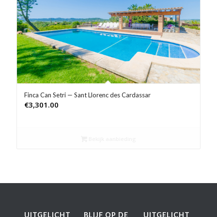
Product Prijs vanaf €
Product Rating
Product Reisorganisatie
Product Type vakantie
Finca Can Setri — Sant Llorenc des Cardassar
€
3,301.00
Product Wifi
Product Zwembad
Bekijk aanbieding
UITGELICHT
BLIJF OP DE
UITGELICHT