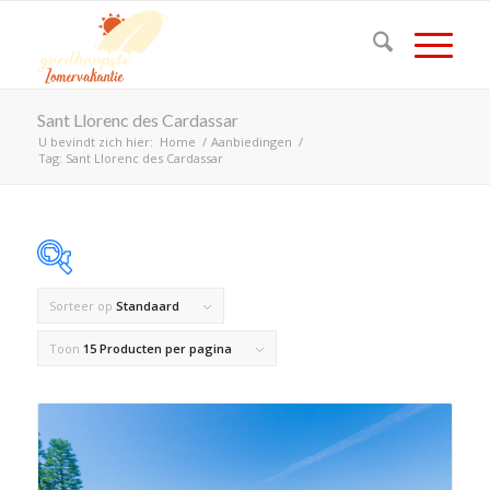
Sant Llorenc des Cardassar
U bevindt zich hier:
Home
/
Aanbiedingen
/
Tag: Sant Llorenc des Cardassar
Sorteer op
Standaard
Op voorraad
Toon
15 Producten per pagina
Product Land
Product Maximaal aantal personen