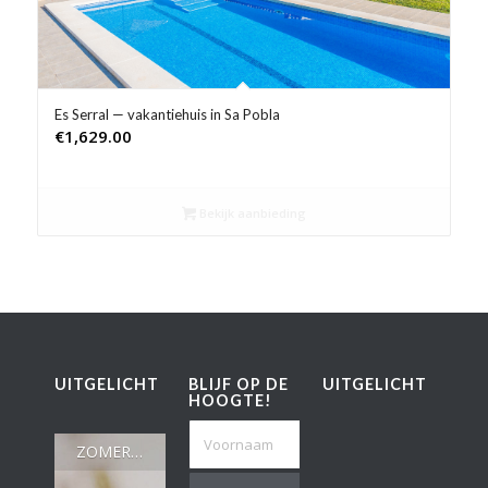
Es Serral — vakantiehuis in Sa Pobla
€
1,629.00
Bekijk aanbieding
UITGELICHT
BLIJF OP DE
UITGELICHT
HOOGTE!
ZOMERWEER IN MADRID