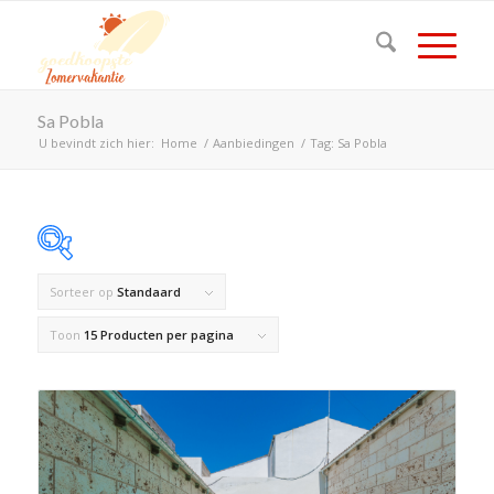
Sa Pobla
U bevindt zich hier:
Home
/
Aanbiedingen
/
Tag: Sa Pobla
Sorteer op
Standaard
Op voorraad
Toon
15 Producten per pagina
Product Land
Product Maximaal aantal personen