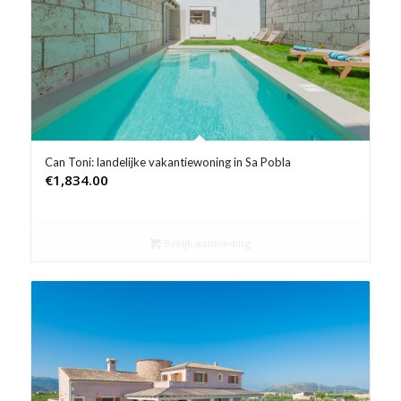
Product Prijs vanaf €
Product Rating
Product Reisorganisatie
Product Type vakantie
Can Toni: landelijke vakantiewoning in Sa Pobla
€
1,834.00
Product Wifi
Product Zwembad
Bekijk aanbieding