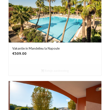
Product Prijs vanaf €
Product Rating
Product Reisorganisatie
Product Type vakantie
Vakantie in Mandelieu la Napoule
€
509.00
Product Wifi
Product Zwembad
Bekijk aanbieding