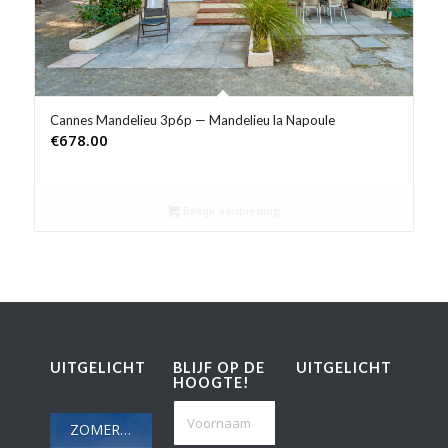
Cannes Mandelieu 3p6p — Mandelieu la Napoule
€
678.00
Bekijk aanbieding
UITGELICHT
BLIJF OP DE
UITGELICHT
HOOGTE!
ZOMERWEER IN MADRID