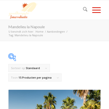
Mandelieu la Napoule
U bevindt zich hier:
Home
/
Aanbiedingen
/
Tag: Mandelieu la Napoule
Sorteer op
Standaard
Op voorraad
Toon
15 Producten per pagina
Product Land
Product Maximaal aantal personen