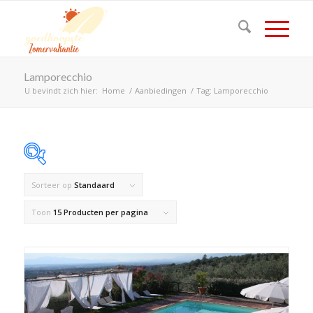
Lamporecchio
U bevindt zich hier:
Home
/
Aanbiedingen
/
Tag: Lamporecchio
Sorteer op
Standaard
Op voorraad
Toon
15 Producten per pagina
Product Land
Product Maximaal aantal personen