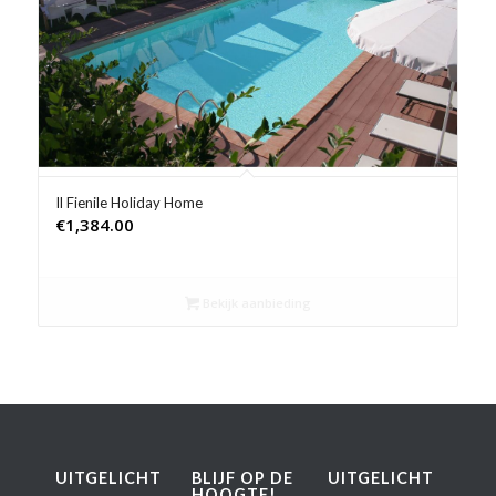
Product Prijs vanaf €
Product Rating
Product Reisorganisatie
Product Type vakantie
Il Fienile Holiday Home
€
1,384.00
Product Wifi
Product Zwembad
Bekijk aanbieding
UITGELICHT
BLIJF OP DE
UITGELICHT
HOOGTE!