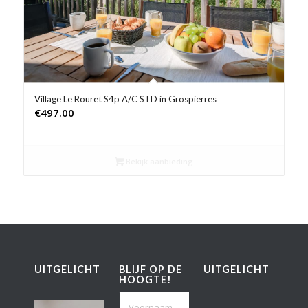
Village Le Rouret S4p A/C STD in Grospierres
€
497.00
Bekijk aanbieding
UITGELICHT
BLIJF OP DE
UITGELICHT
HOOGTE!