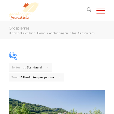
Grospierres
U bevindt zich hier:
Home
/
Aanbiedingen
/
Tag: Grospierres
Sorteer op
Standaard
Op voorraad
Toon
15 Producten per pagina
Product Land
Product Maximaal aantal personen