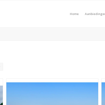
Home
Aanbiedinge
Pro
Product Prijs vanaf €
Pro
Product Type vakantie
Pro