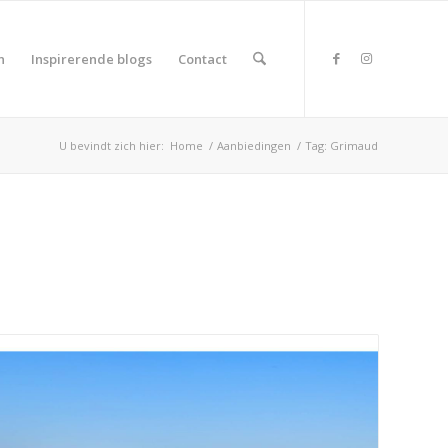
n
Inspirerende blogs
Contact
U bevindt zich hier:
Home
/
Aanbiedingen
/
Tag: Grimaud
duct Land
duct Rating
duct Wifi