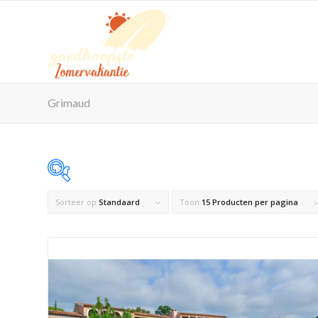
Grimaud
Sorteer op
Standaard
Toon
15 Producten per pagina
Op voorraad
Product Maximaal aantal personen
Product Reisorganisatie
Product Zwembad