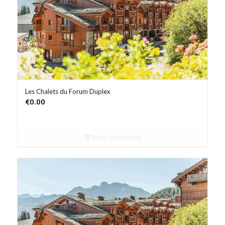
Product Prijs vanaf €
Product Rating
Product Reisorganisatie
Product Type vakantie
Les Chalets du Forum Duplex
€
0.00
Product Wifi
Product Zwembad
Bekijk aanbieding