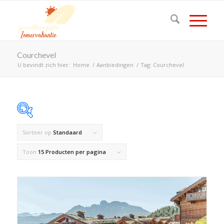
Courchevel
U bevindt zich hier:
Home
/
Aanbiedingen
/
Tag: Courchevel
Sorteer op
Standaard
Op voorraad
Toon
15 Producten per pagina
Product Land
Product Maximaal aantal personen