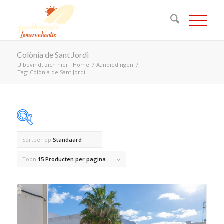
Colònia de Sant Jordi
U bevindt zich hier:
Home
/
Aanbiedingen
/
Tag: Colònia de Sant Jordi
Sorteer op
Standaard
Op voorraad
Toon
15 Producten per pagina
Product Land
Product Maximaal aantal personen