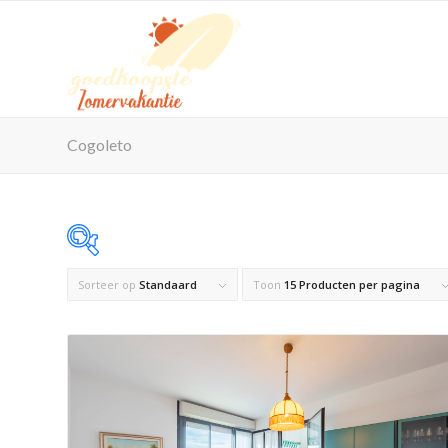
Cogoleto
Sorteer op
Standaard
Toon
15 Producten per pagina
Op voorraad
Product Maximaal aantal personen
Product Reisorganisatie
Product Zwembad