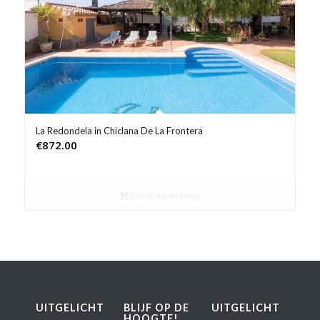
Product Prijs vanaf €
Product Rating
Product Reisorganisatie
Product Type vakantie
La Redondela in Chiclana De La Frontera
€
872.00
Product Wifi
Product Zwembad
Bekijk aanbieding
UITGELICHT
BLIJF OP DE
UITGELICHT
HOOGTE!