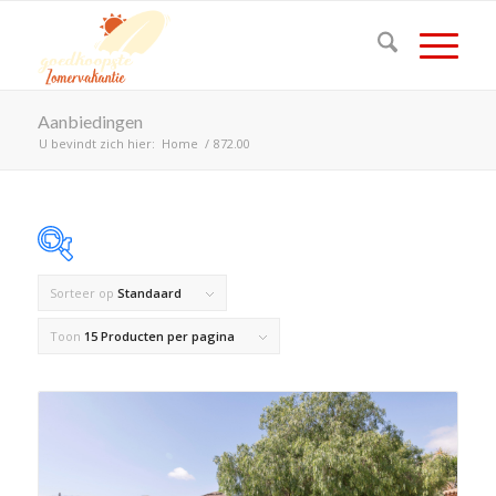
Aanbiedingen
U bevindt zich hier:
Home
/
872.00
Sorteer op
Standaard
Op voorraad
Toon
15 Producten per pagina
Product Land
Product Maximaal aantal personen