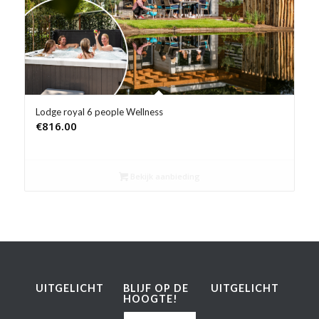
Product Prijs vanaf €
Product Rating
Product Reisorganisatie
Product Type vakantie
Lodge royal 6 people Wellness
€
816.00
Product Wifi
Bekijk aanbieding
Product Zwembad
UITGELICHT
BLIJF OP DE
UITGELICHT
HOOGTE!