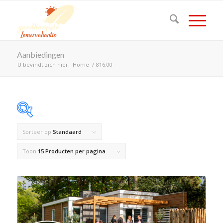
Aanbiedingen
U bevindt zich hier:
Home
/
816.00
Sorteer op
Standaard
Op voorraad
Toon
15 Producten per pagina
Product Land
Product Maximaal aantal personen