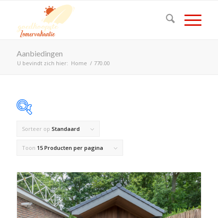
Aanbiedingen
U bevindt zich hier:
Home
/
770.00
Sorteer op
Standaard
Op voorraad
Toon
15 Producten per pagina
Product Land
Product Maximaal aantal personen