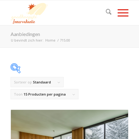
Aanbiedingen
U bevindt zich hier:
Home
/
715.00
Sorteer op
Standaard
Op voorraad
Toon
15 Producten per pagina
Product Land
Product Maximaal aantal personen