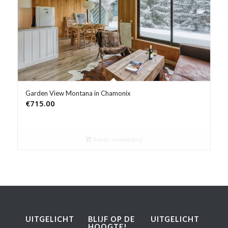
Product Prijs vanaf €
Product Rating
Product Reisorganisatie
Product Type vakantie
Garden View Montana in Chamonix
€
715.00
Product Wifi
Product Zwembad
Bekijk aanbieding
UITGELICHT
BLIJF OP DE
UITGELICHT
HOOGTE!