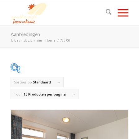
Aanbiedingen
U bevindt zich hier:
Home
/
703.00
Sorteer op
Standaard
Op voorraad
Toon
15 Producten per pagina
Product Land
Product Maximaal aantal personen