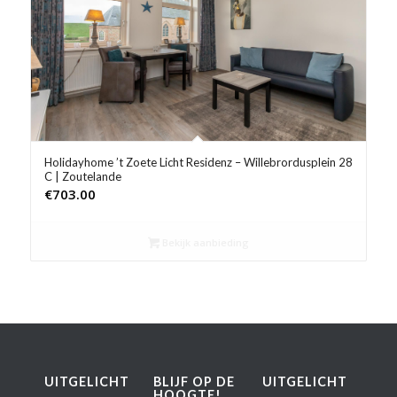
Product Prijs vanaf €
Product Rating
Product Reisorganisatie
Product Type vakantie
Holidayhome ’t Zoete Licht Residenz – Willebrordusplein 28
C | Zoutelande
Product Wifi
€
703.00
Product Zwembad
Bekijk aanbieding
UITGELICHT
BLIJF OP DE
UITGELICHT
HOOGTE!